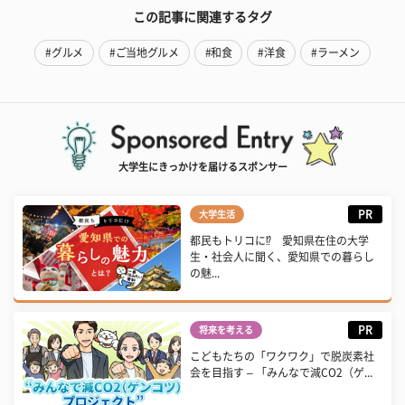
この記事に関連するタグ
#グルメ
#ご当地グルメ
#和食
#洋食
#ラーメン
大学生にきっかけを届けるスポンサー
PR
大学生活
都民もトリコに⁉ 愛知県在住の大学
生・社会人に聞く、愛知県での暮らし
の魅...
PR
将来を考える
こどもたちの「ワクワク」で脱炭素社
会を目指す – 「みんなで減CO2（ゲ...