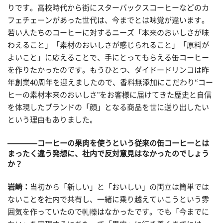
りです。高校時代から街にスターバックスコーヒーなどのカ
フェチェーンがあった世代は、今までとは味覚が違います。
若い人たちのコーヒーに対するニーズ「本来のおいしさが味
わえること」「素材のおいしさが感じられること」「原料が
よいこと」に応えることで、手にとってもらえる缶コーヒー
を作りたかったのです。もうひとつ、ダイドードリンコは昨
年創業40周年を迎えましたので、香料無添加にこだわり“コー
ヒーの素材本来のおいしさ"をお客様に届けてきた歴史と自信
を体現したブランドの「顔」となる商品を世に送り出したい
という理由もありました。
————コーヒーの果肉を使うという従来の缶コーヒーとは
まったく違う発想に、社内で反対意見はなかったのでしょう
か？
岩崎：
当初から「新しい」と「おいしい」の両立は簡単では
ないことを社内で共有し、一緒に乗り越えていこうという雰
囲気を作っていたので軋轢はなかったです。でも「今までに