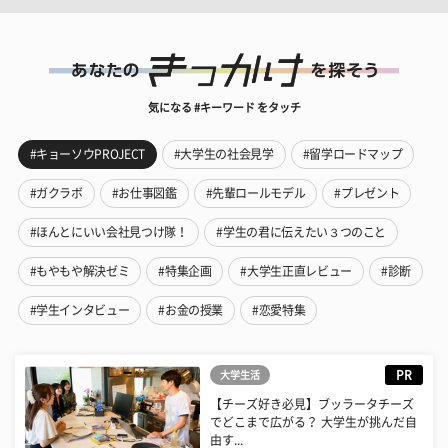
気になる #キーワード をタッチ
#キョーソウPROJECT
#大学生の社会見学
#留学ロードマップ
#ガクラボ
#お仕事図鑑
#先輩ロールモデル
#プレゼント
#ほんとにいい会社見つけ隊！
#学生の君に伝えたい３つのこと
#もやもや解決ゼミ
#特集企画
#大学生正直レビュー
#診断
#学生インタビュー
#お金の授業
#恋愛特集
PR
大学生活
【チーズ好き必見】ブッラータチーズ
でどこまで広がる？ 大学生が挑んだ自
由す...