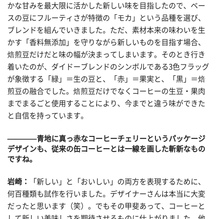
かな甘みを最大限に活かした新しい味を目指したので、ベー
スの豆にフルーティさが特徴の「モカ」という品種を選び、
ブレンドを組んでいきました。ただ、素材本来の味わいを生
かす「香料無添加」を守りながら新しいものを目指す場合、
焙煎豆だけだと味の幅が決まってしまいます。そのとき行き
着いたのが、ダイドーブレンドのシンボルである3色フラッグ
が象徴する「緑」＝生の豆と、「赤」＝果実と、「黒」＝焙
煎豆の融合でした。焙煎豆だけでなくコーヒーの生豆・果肉
までまるごと使用することにより、今までと違う味ができた
と自信を持っています。
————青地に真っ赤なコーヒーチェリーというパッケージ
デザインも、従来の缶コーヒーとは一線を画した斬新なもの
ですね。
岩崎：
「新しい」と「おいしい」の両方を表現するために、
何百種類も試作を行いました。デザイナーさんは本当に大変
だったと思います（笑）。でもその甲斐あって、コーヒーと
して新しい美味しさを期待させるものに仕上がりました。他