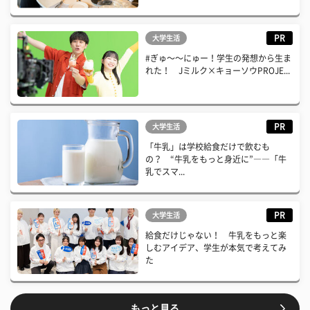
PR
大学生活
#ぎゅ〜〜にゅー！学生の発想から生ま
れた！ Jミルク×キョーソウPROJE...
PR
大学生活
「牛乳」は学校給食だけで飲むも
の？ “牛乳をもっと身近に”――「牛
乳でスマ...
PR
大学生活
給食だけじゃない！ 牛乳をもっと楽
しむアイデア、学生が本気で考えてみ
た
もっと見る