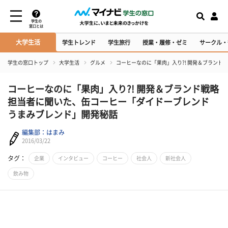
学生の
窓口とは
大学生活
学生トレンド
学生旅行
授業・履修・ゼミ
サークル・
学生の窓口トップ
大学生活
グルメ
コーヒーなのに「果肉」入り?! 開発＆ブラン
コーヒーなのに「果肉」入り?! 開発＆ブランド戦略
担当者に聞いた、缶コーヒー「ダイドーブレンド
うまみブレンド」開発秘話
編集部：はまみ
2016/03/22
タグ：
企業
インタビュー
コーヒー
社会人
新社会人
飲み物