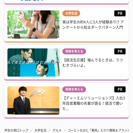
PR
大学生活
実は学生の約4人に3人が経験あり!? ア
ンケートから知るダークパターン入門
PR
将来を考える
【就活生応援】噛んでるときは、うつ
むきづらいよ。
PR
将来を考える
【ディーエムソリューションズ】入社3
年目営業職の先輩が語る！就活で磨い
た...
学生の窓口トップ
大学生活
グルメ
コーヒーなのに「果肉」入り?! 開発＆ブラン