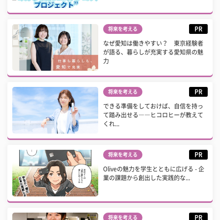
PR
将来を考える
なぜ愛知は働きやすい？ 東京経験者
が語る、暮らしが充実する愛知県の魅
力
PR
将来を考える
できる準備をしておけば、自信を持っ
て踏み出せる――ヒコロヒーが教えて
くれ...
PR
将来を考える
Oliveの魅力を学生とともに広げる - 企
業の課題から創出した実践的な...
PR
将来を考える