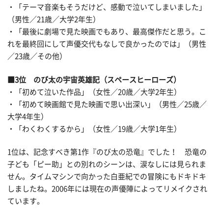
・「テーマ音楽もそうだけど、感動で泣いてしまいました」
（男性／21歳／大学2年生）
・「最後に劇場で見た映画でもあり、最高傑作だと思う。こ
れを最終回にして声優交代もなしで良かったのでは」（男性
／23歳／その他）
■3位 のび太の宇宙英雄記（スペースヒーローズ）
・「初めて泣いた作品」（女性／20歳／大学2年生）
・「初めて映画館で見た映画で思い出深い」（男性／25歳／
大学4年生）
・「わくわくするから」（女性／19歳／大学1年生）
1位は、記念すべき第1作『のび太の恐竜』でした！ 恐竜の
子ども「ピー助」との別れのシーンは、涙なしには見られま
せん。タイムマシンで向かった白亜紀での冒険にもドキドキ
しましたね。2006年には現在の声優陣によってリメイクされ
ています。