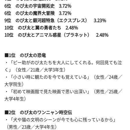
6位 のび太の宇宙開拓史 3.72％
6位 のび太の魔界大冒険 3.72％
9位 のび太と銀河超特急（エクスプレス） 3.23％
10位 のび太と翼の勇者たち 2.48％
10位 のび太とアニマル惑星（プラネット） 2.48％
■1位 のび太の恐竜
・「ピー助がのび太たちを大人にしてくれる。何回見ても泣
く」（女性／21歳／大学3年生）
・「小さい時に観たのを今でも覚えている」（女性／24歳／
大学院生）
・「初めて映画館で見た映画で思い出深い」（男性／25歳／
大学4年生）
■2位 のび太のワンニャン時空伝
・「犬や猫の文明のシーンが今でも心に残っているから」
（男性／23歳／大学4年生）