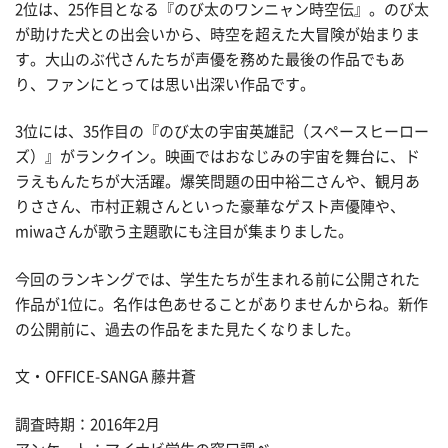
2位は、25作目となる『のび太のワンニャン時空伝』。のび太
が助けた犬との出会いから、時空を超えた大冒険が始まりま
す。大山のぶ代さんたちが声優を務めた最後の作品でもあ
り、ファンにとっては思い出深い作品です。
3位には、35作目の『のび太の宇宙英雄記（スペースヒーロー
ズ）』がランクイン。映画ではおなじみの宇宙を舞台に、ド
ラえもんたちが大活躍。爆笑問題の田中裕二さんや、観月あ
りささん、市村正親さんといった豪華なゲスト声優陣や、
miwaさんが歌う主題歌にも注目が集まりました。
今回のランキングでは、学生たちが生まれる前に公開された
作品が1位に。名作は色あせることがありませんからね。新作
の公開前に、過去の作品をまた見たくなりました。
文・OFFICE-SANGA 藤井蒼
調査時期：2016年2月