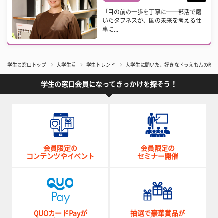
「目の前の一歩を丁寧に──部活で磨
いたタフネスが、国の未来を考える仕
事に...
学生の窓口トップ
大学生活
学生トレンド
大学生に聞いた、好きなドラえもんの映画
学生の窓口会員になってきっかけを探そう！
会員限定の
会員限定の
コンテンツやイベント
セミナー開催
QUOカードPayが
抽選で豪華賞品が