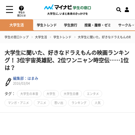
学生の
窓口とは
大学生活
学生トレンド
学生旅行
授業・履修・ゼミ
サークル・
学生の窓口トップ
大学生活
学生トレンド
大学生に聞いた、好きなドラえもんの映画
大学生に聞いた、好きなドラえもんの映画ランキン
グ！ 3位宇宙英雄記、2位ワンニャン時空伝……1位
は？
編集部：はまみ
2016/03/04
タグ：
大学生の本音
大学生
大学生白書
エンタメ
マンガ・アニメ
アニメ
思い出
ランキング
人気