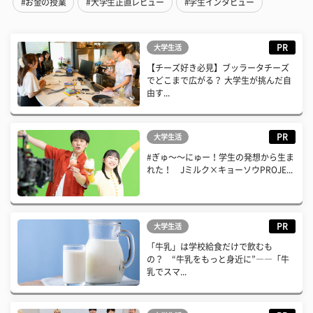
#お金の授業
#大学生正直レビュー
#学生インタビュー
PR
大学生活
【チーズ好き必見】ブッラータチーズ
でどこまで広がる？ 大学生が挑んだ自
由す...
PR
大学生活
#ぎゅ〜〜にゅー！学生の発想から生ま
れた！ Jミルク×キョーソウPROJE...
PR
大学生活
「牛乳」は学校給食だけで飲むも
の？ “牛乳をもっと身近に”――「牛
乳でスマ...