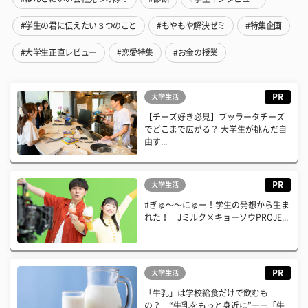
#学生の君に伝えたい３つのこと
#もやもや解決ゼミ
#特集企画
#大学生正直レビュー
#恋愛特集
#お金の授業
PR
大学生活
【チーズ好き必見】ブッラータチーズ
でどこまで広がる？ 大学生が挑んだ自
由す...
PR
大学生活
#ぎゅ〜〜にゅー！学生の発想から生ま
れた！ Jミルク×キョーソウPROJE...
PR
大学生活
「牛乳」は学校給食だけで飲むも
の？ “牛乳をもっと身近に”――「牛