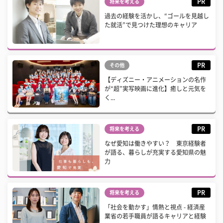
PR
将来を考える
過去の経験を活かし、“ゴールを見越し
た就活”で見つけた理想のキャリア
PR
その他
【ディズニー・アニメーションの名作
が“超”実写映画に進化】癒しと元気を
く...
PR
将来を考える
なぜ愛知は働きやすい？ 東京経験者
が語る、暮らしが充実する愛知県の魅
力
PR
将来を考える
「社会を動かす」情熱と視点 - 経済産
業省の若手職員が語るキャリアと経験