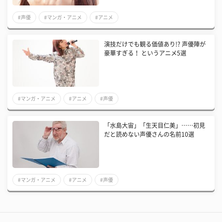
#声優
#マンガ・アニメ
#アニメ
演技だけでも観る価値あり!? 声優陣が
豪華すぎる！ というアニメ5選
#マンガ・アニメ
#アニメ
#声優
「水島大宙」「生天目仁美」……初見
だと読めない声優さんの名前10選
#マンガ・アニメ
#アニメ
#声優