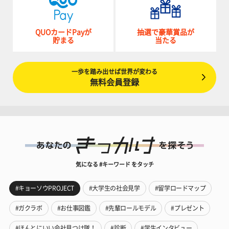
QUOカードPayが
抽選で豪華賞品が
貯まる
当たる
一歩を踏み出せば世界が変わる
無料会員登録
気になる #キーワード をタッチ
#キョーソウPROJECT
#大学生の社会見学
#留学ロードマップ
#ガクラボ
#お仕事図鑑
#先輩ロールモデル
#プレゼント
#ほんとにいい会社見つけ隊！
#診断
#学生インタビュー