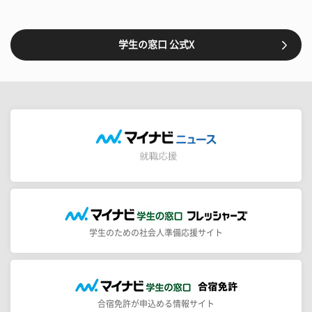
学生の窓口 公式X
学生のための社会人準備応援サイト
合宿免許が申込める情報サイト