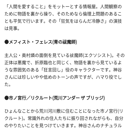
「人間を愛すること」をモットーとする情報屋。人間観察の
ために物語を裏から操り、そのためなら倫理上問題のあるこ
とも平気で行います。その「狂気をはらんだ冷静さ」の演技
は見事。
●メフィスト・フェレス(青の祓魔師)
主人公・奥村燐の面倒を見ている祓魔師(エクソシスト)。その
正体は悪魔で、折原臨也と同じく、物語を裏から見ているよ
うな雰囲気のある「狂言回し」役のキャラクターです。神谷
さんには珍しいやや低めのトーンの声ですが、ハマり役でし
た。
●市ノ宮行／リクルート(荒川アンダー ザ ブリッジ)
ひょんなことから荒川河川敷に住むことになった市ノ宮行(リ
クルート)。常識外れの住人たちに振り回されながらも、自分
のやりたいことを見つけていきます。神谷さんのナチュラル