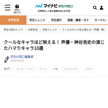
学生の
窓口とは
大学生活
学生トレンド
学生旅行
授業・履修・ゼミ
サークル・
学生の窓口トップ
大学生活
学生トレンド
クールなキャラほど映える！ 声優・神谷
クールなキャラほど映える！ 声優・神谷浩史の演じ
たハマりキャラ10選
学生の窓口編集部
2016/03/02
タグ：
マンガ・アニメ
アニメ
声優
キャラクター
オタク