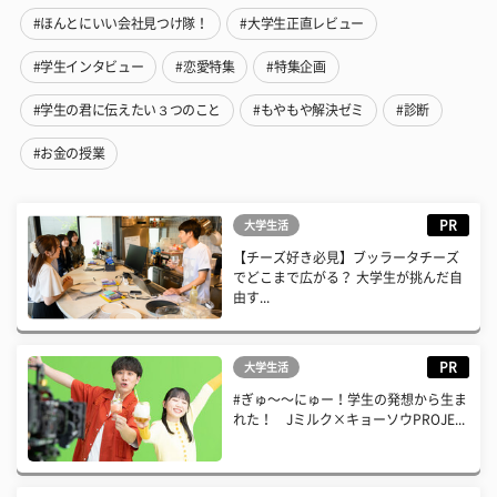
#ほんとにいい会社見つけ隊！
#大学生正直レビュー
#学生インタビュー
#恋愛特集
#特集企画
#学生の君に伝えたい３つのこと
#もやもや解決ゼミ
#診断
#お金の授業
PR
大学生活
【チーズ好き必見】ブッラータチーズ
でどこまで広がる？ 大学生が挑んだ自
由す...
PR
大学生活
#ぎゅ〜〜にゅー！学生の発想から生ま
れた！ Jミルク×キョーソウPROJE...