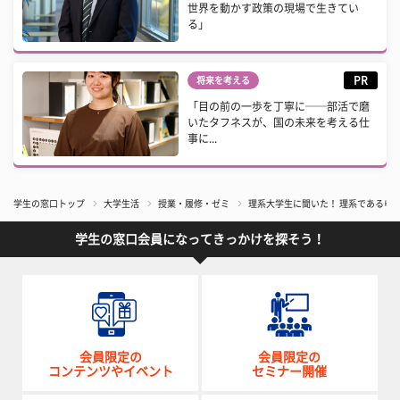
世界を動かす政策の現場で生きてい
る」
PR
将来を考える
「目の前の一歩を丁寧に──部活で磨
いたタフネスが、国の未来を考える仕
事に...
学生の窓口トップ
大学生活
授業・履修・ゼミ
理系大学生に聞いた！ 理系であるゆ
学生の窓口会員になってきっかけを探そう！
会員限定の
会員限定の
コンテンツやイベント
セミナー開催