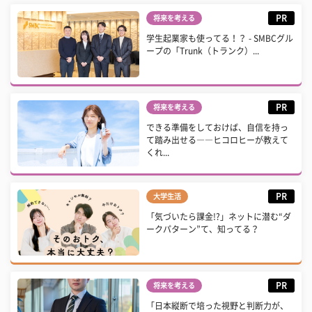
PR
将来を考える
学生起業家も使ってる！？ - SMBCグル
ープの「Trunk（トランク）...
PR
将来を考える
できる準備をしておけば、自信を持っ
て踏み出せる――ヒコロヒーが教えて
くれ...
PR
大学生活
「気づいたら課金!?」ネットに潜む“ダ
ークパターン”て、知ってる？
PR
将来を考える
「日本縦断で培った視野と判断力が、