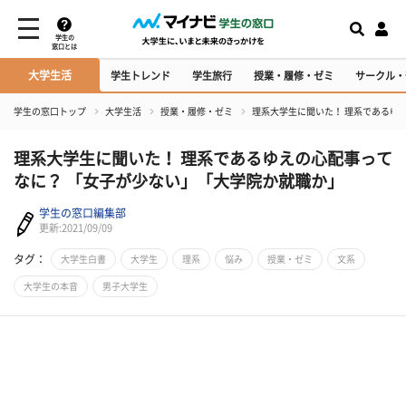
学生の
窓口とは
大学生活
学生トレンド
学生旅行
授業・履修・ゼミ
サークル・
学生の窓口トップ
大学生活
授業・履修・ゼミ
理系大学生に聞いた！ 理系であるゆ
理系大学生に聞いた！ 理系であるゆえの心配事って
なに？ 「女子が少ない」「大学院か就職か」
学生の窓口編集部
更新:2021/09/09
タグ：
大学生白書
大学生
理系
悩み
授業・ゼミ
文系
大学生の本音
男子大学生