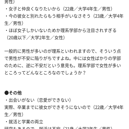
男性）
・女子と仲良くなりたいから（22歳／大学4年生／男性）
・今の彼女と別れたらもう相手がいなさそう（23歳／大学4年
生／男性）
・ほぼ女子しかいないためか理系学部から注目されすぎる
（20歳以下／大学2年生／女性）
一般的に男性が多いのが理系といわれますので、そういう点
で男性が不安に陥りがちですよね。中には女性ばかりの学部
のために、逆に不安だという意見も。理系学部で女性が多い
ところってどんなところなのでしょうか？
●その他
・出会いがない（恋愛ができない）
実際、卒業までに彼女ができそうにないので（22歳／大学4年
生／男性）
・就活と学業の両立
研究もあるので、就活は不安（21歳／大学3年生／男性）