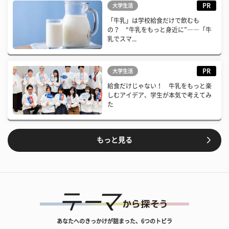
PR
大学生活
「牛乳」は学校給食だけで飲むも
の？ “牛乳をもっと身近に”――「牛
乳でスマ...
PR
大学生活
給食だけじゃない！ 牛乳をもっと楽
しむアイデア、学生が本気で考えてみ
た
もっと見る
あなたへのきっかけが詰まった、6つのトビラ