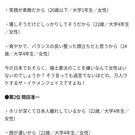
・笑顔が素敵だから（20歳以下／大学1年生／女性）
・優しそうだけどしっかりしてそうだから（22歳／大学4年生
／女性）
・爽やかで、バランスの良い整った顔立ちだと思うから（24
歳／大学4年生／女性）
今の日本でおそらく、福士蒼汰のことを嫌いなんて女性はい
ないのでしょうか？ そう言っても過言でないほどの、万人ウ
ケするザ・イケメンフェイスですよね！
●第2位 岡田准一
・ホリが深くて日本人離れしているから（22歳／大学4年生／
女性）
・顔が濃いから（22歳／大学4年生／女性）