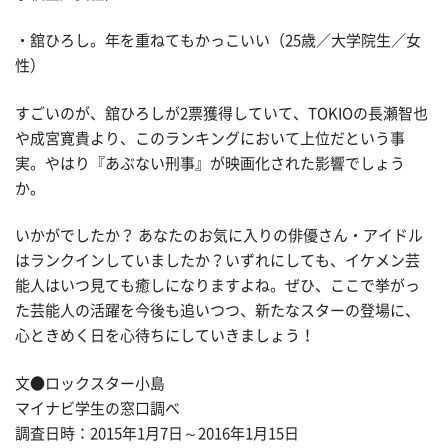
・舘ひろし。年を重ねてもかっこいい（25歳／大学院生／女
性）
すごいのが、舘ひろしが2票獲得していて、TOKIOの長瀬智也
や成宮寛貴より、このランキングにおいて上位だという事
実。やはり『あぶない刑事』が映画化された影響でしょう
か。
いかがでしたか？ あなたのお気に入りの俳優さん・アイドル
はランクインしていましたか？いずれにしても、イケメン芸
能人はいつ見ても癒しになりますよね。ぜひ、ここで挙がっ
た芸能人の活躍を今後も追いつつ、新たなスターの登場に、
心ときめく日を心待ちにしていきましょう！
文●ロックスター小島
マイナビ学生の窓口調べ
調査日時：2015年1月7日～2016年1月15日