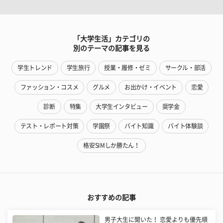
「大学生活」カテゴリの
別のテーマの記事を見る
学生トレンド
学生旅行
授業・履修・ゼミ
サークル・部活
ファッション・コスメ
グルメ
お出かけ・イベント
恋愛
診断
特集
大学生インタビュー
奨学金
テスト・レポート対策
学園祭
バイト知識
バイト体験談
格安SIMしか勝たん！
おすすめの記事
男子大生に聞いた！ 恋愛よりも優先順