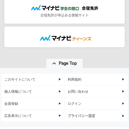
合宿免許が申込める情報サイト
Page Top
このサイトについて
利用規約
個人情報について
お問い合わせ
会員登録
ログイン
広告表示について
プライバシー設定