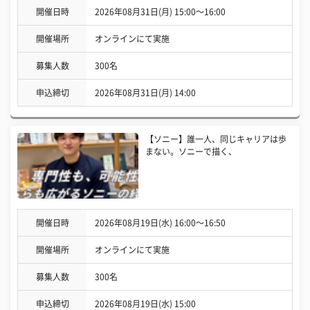
開催日時
2026年08月31日(月) 15:00〜16:00
開催場所
オンラインにて実施
募集人数
300名
申込締切
2026年08月31日(月) 14:00
【ソニー】誰一人、同じキャリアは歩
まない。ソニーで描く、
開催日時
2026年08月19日(水) 16:00〜16:50
開催場所
オンラインにて実施
募集人数
300名
申込締切
2026年08月19日(水) 15:00