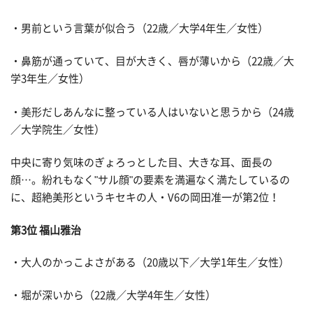
・男前という言葉が似合う（22歳／大学4年生／女性）
・鼻筋が通っていて、目が大きく、唇が薄いから（22歳／大
学3年生／女性）
・美形だしあんなに整っている人はいないと思うから（24歳
／大学院生／女性）
中央に寄り気味のぎょろっとした目、大きな耳、面長の
顔…。紛れもなく"サル顔"の要素を満遍なく満たしているの
に、超絶美形というキセキの人・V6の岡田准一が第2位！
第3位 福山雅治
・大人のかっこよさがある（20歳以下／大学1年生／女性）
・堀が深いから（22歳／大学4年生／女性）