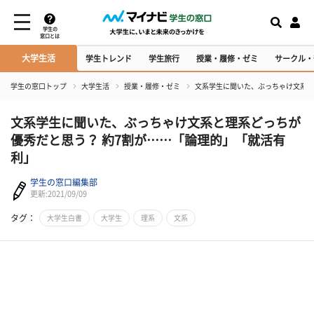
学生の
窓口とは
大学生活
学生トレンド
学生旅行
授業・履修・ゼミ
サークル・
学生の窓口トップ
大学生活
授業・履修・ゼミ
文系学生に聞いた、ぶっちゃけ文系と
文系学生に聞いた、ぶっちゃけ文系と理系どっちが
優秀だと思う？ 約7割が……「論理的」「就活有
利」
学生の窓口編集部
更新:2021/09/09
タグ：
大学生白書
大学生
理系
文系