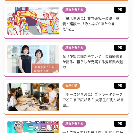
PR
将来を考える
【就活生必見】業界研究ー道路・舗
装・建設ー 「みんなの“あたりま
え”を...
PR
将来を考える
なぜ愛知は働きやすい？ 東京経験者
が語る、暮らしが充実する愛知県の魅
力
PR
大学生活
【チーズ好き必見】ブッラータチーズ
でどこまで広がる？ 大学生が挑んだ自
由...
PR
将来を考える
一人で悩んでいた就活を、相談しなが