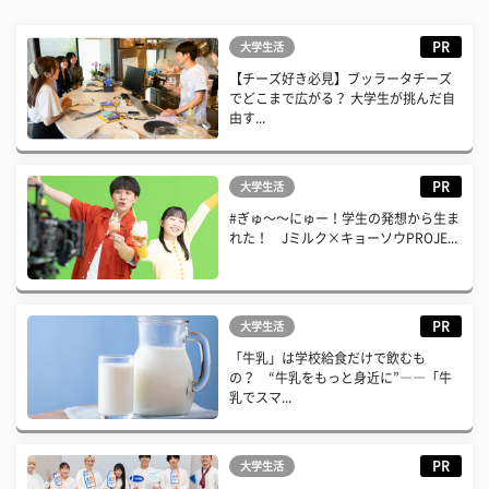
PR
大学生活
【チーズ好き必見】ブッラータチーズ
でどこまで広がる？ 大学生が挑んだ自
由す...
PR
大学生活
#ぎゅ〜〜にゅー！学生の発想から生ま
れた！ Jミルク×キョーソウPROJE...
PR
大学生活
「牛乳」は学校給食だけで飲むも
の？ “牛乳をもっと身近に”――「牛
乳でスマ...
PR
大学生活