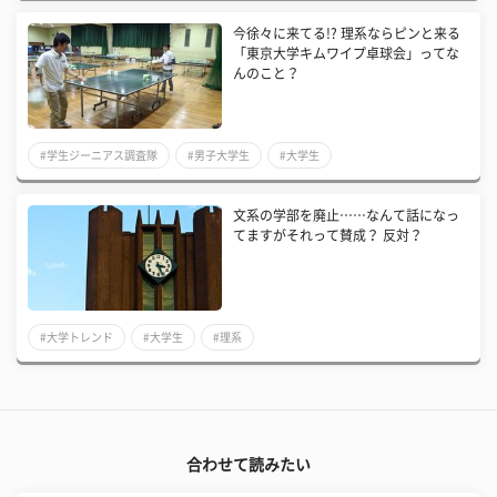
今徐々に来てる!? 理系ならピンと来る
「東京大学キムワイプ卓球会」ってな
んのこと？
#学生ジーニアス調査隊
#男子大学生
#大学生
文系の学部を廃止……なんて話になっ
てますがそれって賛成？ 反対？
#大学トレンド
#大学生
#理系
合わせて読みたい