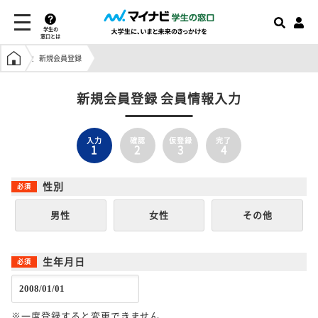
学生の
窓口とは
学生の窓口トップ
新規会員登録
新規会員登録 会員情報入力
入力
確認
仮登録
完了
1
2
3
4
性別
男性
女性
その他
生年月日
※一度登録すると変更できません