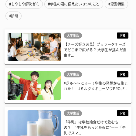
#もやもや解決ゼミ
#学生の君に伝えたい３つのこと
#恋愛特集
#診断
PR
大学生活
【チーズ好き必見】ブッラータチーズ
でどこまで広がる？ 大学生が挑んだ自
由す...
PR
大学生活
#ぎゅ〜〜にゅー！学生の発想から生ま
れた！ Jミルク×キョーソウPROJE...
PR
大学生活
「牛乳」は学校給食だけで飲むも
の？ “牛乳をもっと身近に”――「牛
乳でスマ...