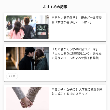
おすすめの記事
モテたい男子必見！ 慶應ガール座談
会「女性が喜ぶ初デートは？」
「もの静かそうなのに合コン三昧」
「大人しそうに略奪愛ばかり」あなた
の周りのロールキャベツ男子目撃談
#恋愛
草食男子・女子に！ 大学生の恋愛が絶
対に成功する10のステップ