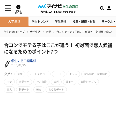
学生の
窓口とは
大学生活
学生トレンド
学生旅行
授業・履修・ゼミ
サークル・
学生の窓口トップ
大学生活
恋愛
合コンでモテる子はここが違う！ 初対面で恋人候
合コンでモテる子はここが違う！ 初対面で恋人候補
になるためのポイント7つ
学生の窓口編集部
2016/01/25
タグ：
恋愛
デートスポット
デート
モテる
彼氏持ち・彼女持ち
モテ
恋愛テク
社内恋愛
彼氏
非モテ
恋愛トラブル
恋人
初デート
彼女
おうちデート