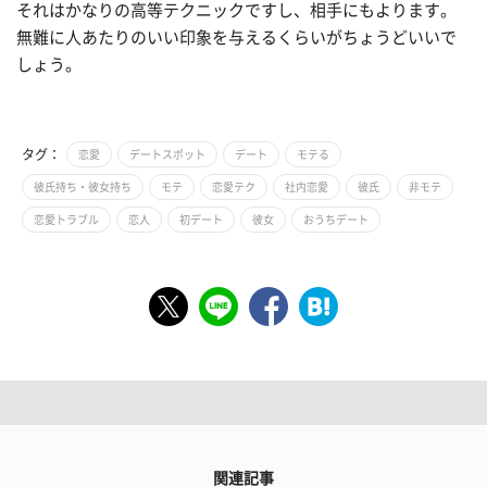
それはかなりの高等テクニックですし、相手にもよります。
無難に人あたりのいい印象を与えるくらいがちょうどいいで
しょう。
タグ：
恋愛
デートスポット
デート
モテる
彼氏持ち・彼女持ち
モテ
恋愛テク
社内恋愛
彼氏
非モテ
恋愛トラブル
恋人
初デート
彼女
おうちデート
関連記事