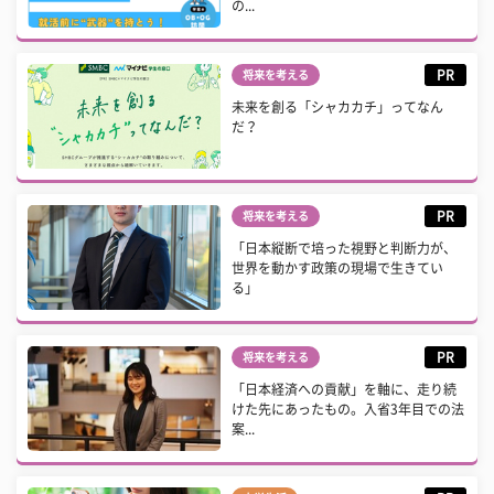
の...
PR
将来を考える
未来を創る「シャカカチ」ってなん
だ？
PR
将来を考える
「日本縦断で培った視野と判断力が、
世界を動かす政策の現場で生きてい
る」
PR
将来を考える
「日本経済への貢献」を軸に、走り続
けた先にあったもの。入省3年目での法
案...