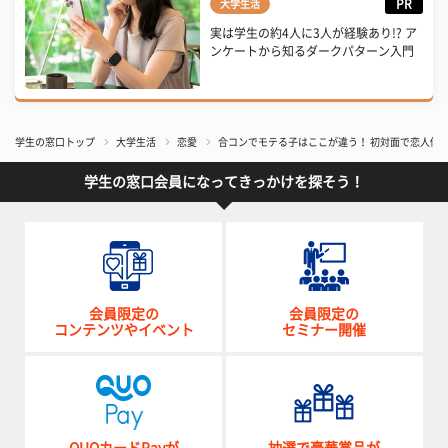
PR
大学生活
実は学生の約4人に3人が経験あり!? ア
ンケートから知るダークパターン入門
学生の窓口トップ
大学生活
恋愛
合コンでモテる子はここが違う！ 初対面で恋人候
学生の窓口会員になってきっかけを探そう！
会員限定の
会員限定の
コンテンツやイベント
セミナー開催