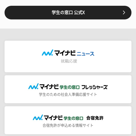
学生の窓口 公式X
学生のための社会人準備応援サイト
合宿免許が申込める情報サイト