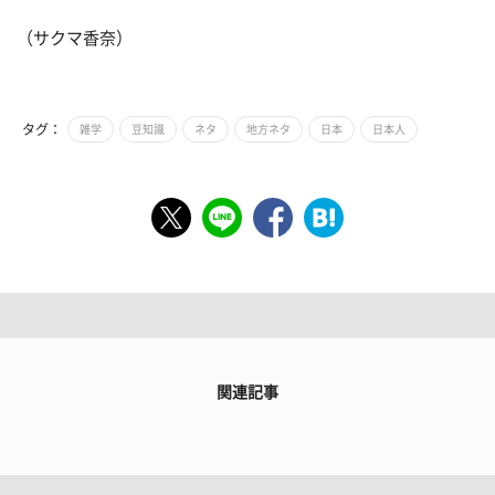
（サクマ香奈）
タグ：
雑学
豆知識
ネタ
地方ネタ
日本
日本人
関連記事