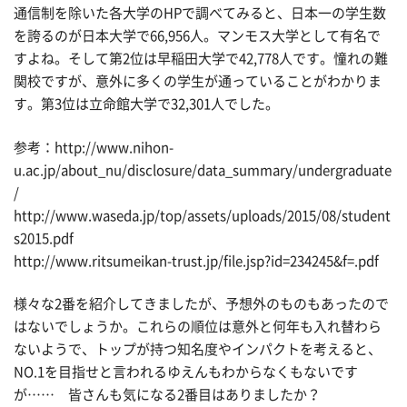
通信制を除いた各大学のHPで調べてみると、日本一の学生数
を誇るのが日本大学で66,956人。マンモス大学として有名で
すよね。そして第2位は早稲田大学で42,778人です。憧れの難
関校ですが、意外に多くの学生が通っていることがわかりま
す。第3位は立命館大学で32,301人でした。
参考：http://www.nihon-
u.ac.jp/about_nu/disclosure/data_summary/undergraduate
/
http://www.waseda.jp/top/assets/uploads/2015/08/student
s2015.pdf
http://www.ritsumeikan-trust.jp/file.jsp?id=234245&f=.pdf
様々な2番を紹介してきましたが、予想外のものもあったので
はないでしょうか。これらの順位は意外と何年も入れ替わら
ないようで、トップが持つ知名度やインパクトを考えると、
NO.1を目指せと言われるゆえんもわからなくもないです
が…… 皆さんも気になる2番目はありましたか？