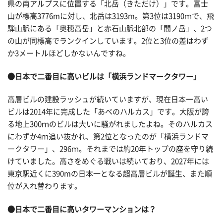
県の南アルプスに位置する「北岳（きただけ）」です。富士
山が標高3776mに対し、北岳は3193m。第3位は3190ｍで、飛
騨山脈にある「奥穂高岳」と赤石山脈北部の「間ノ岳」、2つ
の山が同標高でランクインしています。2位と3位の差はわず
か3メートルほどしかないんですね。
●日本で二番目に高いビルは「横浜ランドマークタワー」
高層ビルの建設ラッシュが続いていますが、現在日本一高い
ビルは2014年に完成した「あべのハルカス」です。大阪が誇
る地上300ｍのビルは大いに騒がれましたよね。そのハルカス
にわずか4ｍ追い抜かれ、第2位となったのが「横浜ランドマ
ークタワー」、296ｍ。それまでは約20年トップの座を守り続
けていました。高さをめぐる戦いは続いており、2027年には
東京駅近くに390mの日本一となる超高層ビルが誕生、また順
位が入れ替わります。
●日本で二番目に高いタワーマンションは？