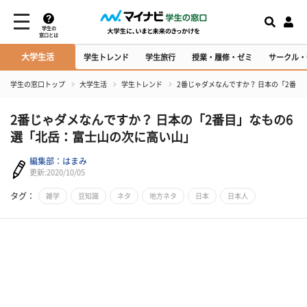
学生の
窓口とは
大学生活
学生トレンド
学生旅行
授業・履修・ゼミ
サークル・
学生の窓口トップ
大学生活
学生トレンド
2番じゃダメなんですか？ 日本の「2番目
2番じゃダメなんですか？ 日本の「2番目」なもの6
選「北岳：富士山の次に高い山」
編集部：はまみ
更新:2020/10/05
タグ：
雑学
豆知識
ネタ
地方ネタ
日本
日本人