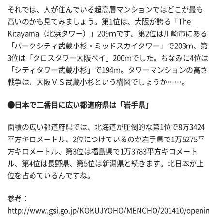
それでは、人が住んでいる超高層マンションではどこが最も
高いのかも見てみましょう。第1位は、大阪が誇る「The
Kitayama（北浜タワー）」209ｍです。第2位は川崎市にある
「パークシティ武蔵小杉・ミッドスカイタワー」で203ｍ、第
3位は「クロスタワー大阪ベイ」200ｍでした。ちなみに4位は
「シティタワー武蔵小杉」で194ｍ。タワーマンションの高さ
戦争は、大阪ＶＳ武蔵小杉という構図でしょうか……。
●日本で二番目に広い都道府県は「岩手県」
面積の広い都道府県では、北海道が圧倒的な第1位で8万3424
平方キロメートル、2位につけているのが岩手県で1万5275平
方キロメートル、第3位は福島県で1万3783平方キロメート
ル、第4位は長野県、第5位は新潟県と続きます。北日本が上
位を占めているんですね。
参考：
http://www.gsi.go.jp/KOKUJYOHO/MENCHO/201410/openin