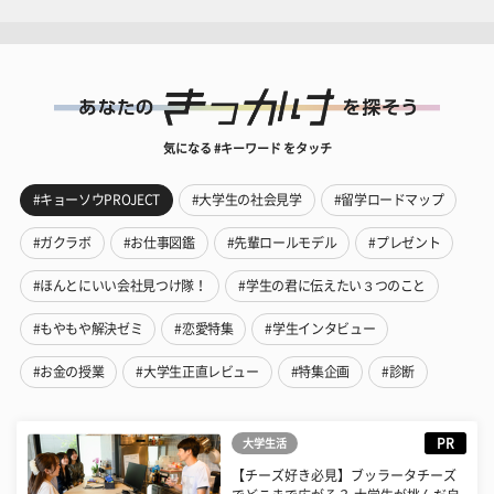
気になる #キーワード をタッチ
#キョーソウPROJECT
#大学生の社会見学
#留学ロードマップ
#ガクラボ
#お仕事図鑑
#先輩ロールモデル
#プレゼント
#ほんとにいい会社見つけ隊！
#学生の君に伝えたい３つのこと
#もやもや解決ゼミ
#恋愛特集
#学生インタビュー
#お金の授業
#大学生正直レビュー
#特集企画
#診断
PR
大学生活
【チーズ好き必見】ブッラータチーズ