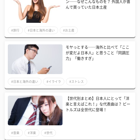
ン……なぜこんなものを？ 外国人が喜
んで買っていた日本土産
#旅行
#日本と海外の違い
#お土産
モヤっとする……海外と比べて「ここ
が変だよ日本人」と思うこと「同調圧
力」「働きすぎ」
#日本と海外の違い
#イライラ
#ストレス
【世代別まとめ】日本人にとって「洋
楽と言えばこれ！」な代表曲は？ ビー
トルズは全世代に登場！
#音楽
#洋楽
#世代