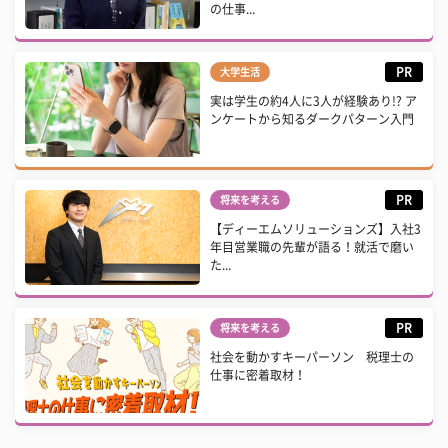
の仕事...
PR
大学生活
実は学生の約4人に3人が経験あり!? ア
ンケートから知るダークパターン入門
PR
将来を考える
【ディーエムソリューションズ】入社3
年目営業職の先輩が語る！就活で磨い
た...
PR
将来を考える
社会を動かすキーパーソン 税理士の
仕事に密着取材！