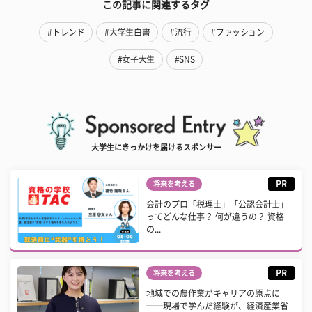
この記事に関連するタグ
#トレンド
#大学生白書
#流行
#ファッション
#女子大生
#SNS
大学生にきっかけを届けるスポンサー
PR
将来を考える
会計のプロ「税理士」「公認会計士」
ってどんな仕事？ 何が違うの？ 資格
の...
PR
将来を考える
地域での農作業がキャリアの原点に
──現場で学んだ経験が、経済産業省