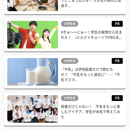
でどこまで広がる？ 大学生が挑んだ自
由す...
PR
大学生活
#ぎゅ〜〜にゅー！学生の発想から生ま
れた！ Jミルク×キョーソウPROJE...
PR
大学生活
「牛乳」は学校給食だけで飲むも
の？ “牛乳をもっと身近に”――「牛
乳でスマ...
PR
大学生活
給食だけじゃない！ 牛乳をもっと楽
しむアイデア、学生が本気で考えてみ
た