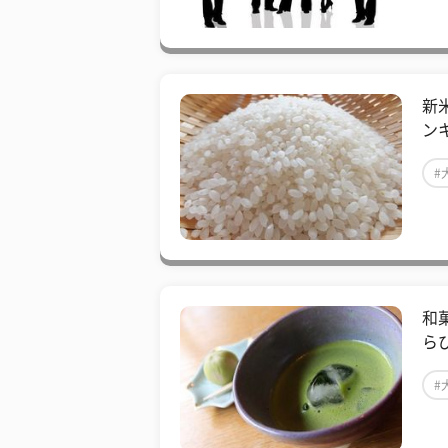
新
ン
#
和
ら
#