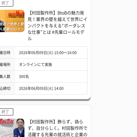
終了
【村田製作所】BtoBの魅力発
見！業界の壁を越えて世界にイ
ンパクトを与える“ボーダレス
な仕事”とは #先輩ロールモデ
ル
催日時
2026年06月09日(火) 15:00〜16:00
催場所
オンラインにて実施
集人数
300名
込締切
2026年06月09日(火) 14:00
終了
【村田製作所】飾らず、偽ら
ず、自分らしく。村田製作所で
活躍する先輩の就活術と企業の