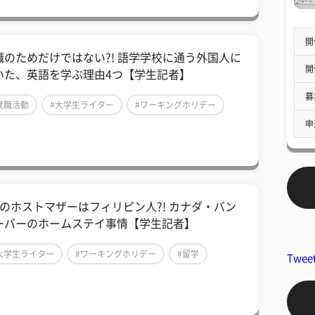
開
就職のためだけではない?! 語学学校に通う外国人に
開
いた、英語を学ぶ理由4つ【学生記者】
募
就職活動
#大学生ライター
#ワーキングホリデー
申
割のホストマザーはフィリピン人?! カナダ・バン
ーバーのホームステイ事情【学生記者】
大学生ライター
#ワーキングホリデー
#留学
Twee