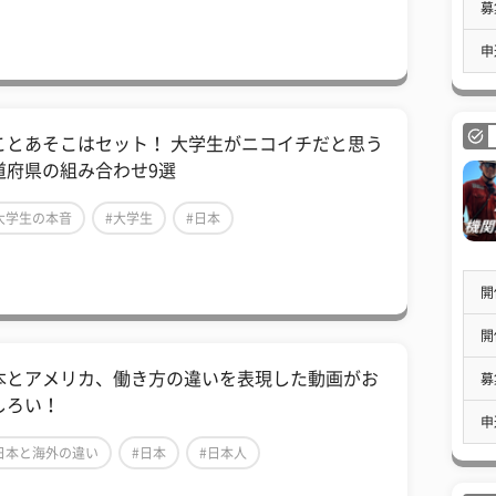
募
申
ことあそこはセット！ 大学生がニコイチだと思う
道府県の組み合わせ9選
大学生の本音
#大学生
#日本
開
開
本とアメリカ、働き方の違いを表現した動画がお
募
しろい！
申
日本と海外の違い
#日本
#日本人