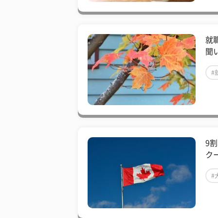
​
聞
#
9
ク
#