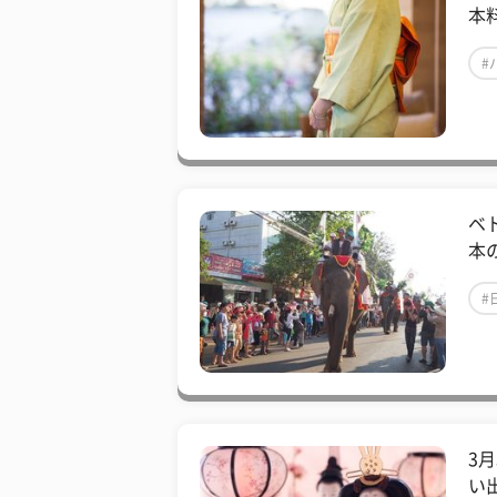
本
#
ベ
本
#
3
い