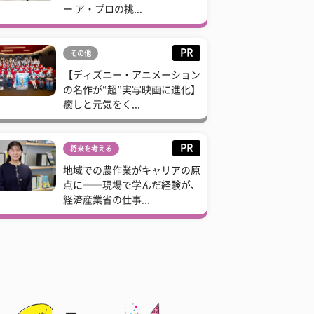
ー ア・プロの挑...
PR
その他
【ディズニー・アニメーション
の名作が“超”実写映画に進化】
癒しと元気をく...
PR
将来を考える
地域での農作業がキャリアの原
点に──現場で学んだ経験が、
経済産業省の仕事...