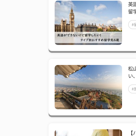
英
留
#
松
い
#
​