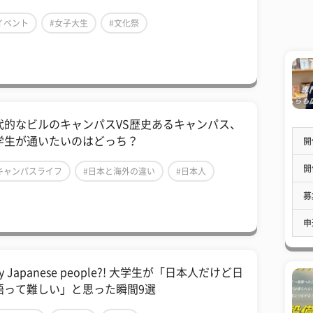
イベント
#女子大生
#文化祭
代的なビルのキャンパスVS歴史あるキャンパス、
学生が通いたいのはどっち？
開
開
キャンパスライフ
#日本と海外の違い
#日本人
募
申
y Japanese people?! 大学生が「日本人だけど日
語って難しい」と思った瞬間9選