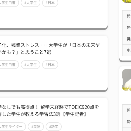
大学生白書
#大学生
#日本
開
開
募
子化、残業ストレス……大学生が「日本の未来ヤ
申
いかも？」と思うこと7選
大学生白書
#大学生
#日本
学なしでも高得点！ 留学未経験でTOEIC920点を
開
得した学生が教える学習法3選【学生記者】
開
大学生ライター
#英語
#語学