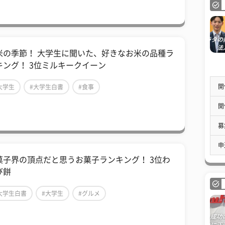
米の季節！ 大学生に聞いた、好きなお米の品種ラ
キング！ 3位ミルキークイーン
開
大学生
#大学生白書
#食事
開
募
申
菓子界の頂点だと思うお菓子ランキング！ 3位わ
び餅
大学生白書
#大学生
#グルメ