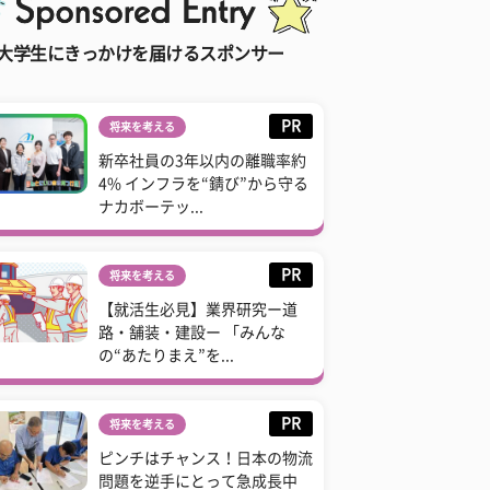
大学生にきっかけを届けるスポンサー
PR
将来を考える
新卒社員の3年以内の離職率約
4% インフラを“錆び”から守る
ナカボーテッ...
PR
将来を考える
【就活生必見】業界研究ー道
路・舗装・建設ー 「みんな
の“あたりまえ”を...
PR
将来を考える
ピンチはチャンス！日本の物流
問題を逆手にとって急成長中