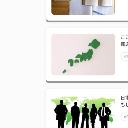
こ
都
#
日
も
#