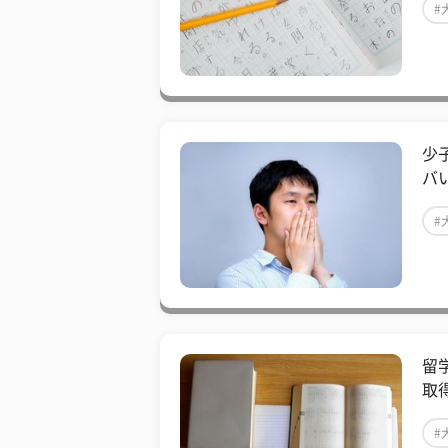
#
少
バ
#
留
取
#