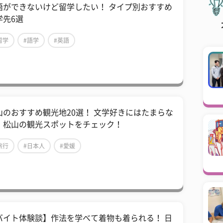
語ができないけど留学したい！ タイプ別おすすめ
学先6選
留学
#語学
#英語
山のおすすめ観光地20選！ 文学好きにはたまらな
、松山の観光スポットをチェック！
旅行
#日本人
#愛媛
【バイト体験談】作法を学べて着物も着られる！ 日