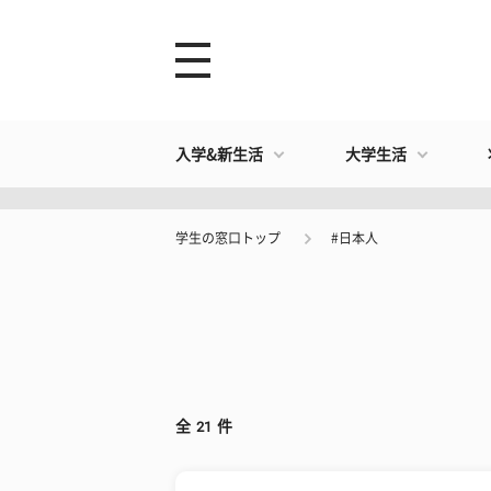
入学&新生活
大学生活
学生の窓口トップ
#日本人
全
21
件