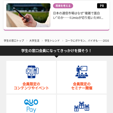
PR
将来を考える
日本の通信市場はなぜ“複雑で面白
い”のか──IIJmioが切り拓いたMV...
学生の窓口トップ
大学生活
学生トレンド
コーラにポケモン、バイオも……2016年
学生の窓口会員になってきっかけを探そう！
会員限定の
会員限定の
コンテンツやイベント
セミナー開催