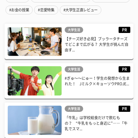
#お金の授業
#恋愛特集
#大学生正直レビュー
PR
大学生活
【チーズ好き必見】ブッラータチーズ
でどこまで広がる？ 大学生が挑んだ自
由す...
PR
大学生活
#ぎゅ〜〜にゅー！学生の発想から生ま
れた！ Jミルク×キョーソウPROJE...
PR
大学生活
「牛乳」は学校給食だけで飲むも
の？ “牛乳をもっと身近に”――「牛
乳でスマ...