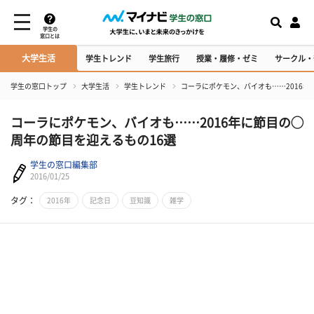
学生の
窓口とは
大学生活
学生トレンド
学生旅行
授業・履修・ゼミ
サークル・
学生の窓口トップ
大学生活
学生トレンド
コーラにポケモン、バイオも……2016年
コーラにポケモン、バイオも……2016年に節目の◯
周年の節目を迎えるもの16選
学生の窓口編集部
2016/01/25
タグ：
2016年
記念日
豆知識
雑学