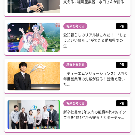
支える - 経済産業省・水口さんが語る...
PR
将来を考える
愛知暮らしのリアルはこれだ！ “ちょ
うどいい暮らし”ができる愛知県での
生...
PR
将来を考える
【ディーエムソリューションズ】入社3
年目営業職の先輩が語る！就活で磨い
た...
PR
将来を考える
新卒社員の3年以内の離職率約4% イン
フラを“錆び”から守るナカボーテッ...