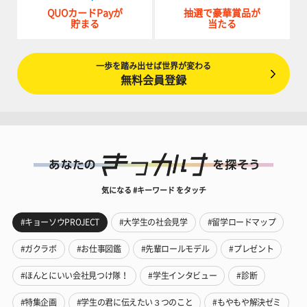
QUOカードPayが
抽選で豪華賞品が
貯まる
当たる
一歩を踏み出せば世界が変わる
無料会員登録
気になる #キーワード をタッチ
#キョーソウPROJECT
#大学生の社会見学
#留学ロードマップ
#ガクラボ
#お仕事図鑑
#先輩ロールモデル
#プレゼント
#ほんとにいい会社見つけ隊！
#学生インタビュー
#診断
#特集企画
#学生の君に伝えたい３つのこと
#もやもや解決ゼミ