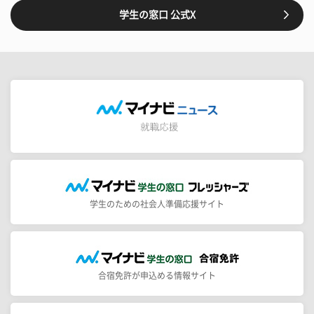
学生の窓口 公式X
学生のための社会人準備応援サイト
合宿免許が申込める情報サイト