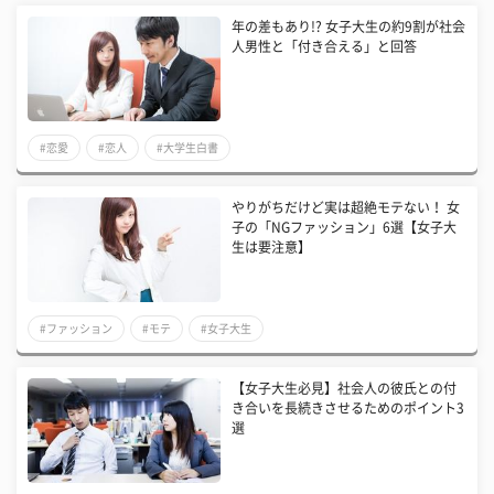
年の差もあり!? 女子大生の約9割が社会
人男性と「付き合える」と回答
#恋愛
#恋人
#大学生白書
やりがちだけど実は超絶モテない！ 女
子の「NGファッション」6選【女子大
生は要注意】
#ファッション
#モテ
#女子大生
【女子大生必見】社会人の彼氏との付
き合いを長続きさせるためのポイント3
選