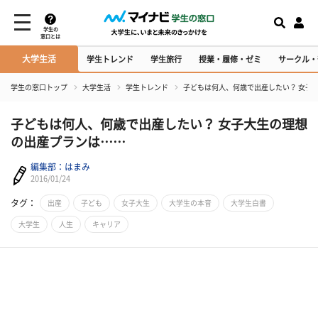
学生の
窓口とは
大学生活
学生トレンド
学生旅行
授業・履修・ゼミ
サークル・
学生の窓口トップ
大学生活
学生トレンド
子どもは何人、何歳で出産したい？ 女子
子どもは何人、何歳で出産したい？ 女子大生の理想
の出産プランは……
編集部：はまみ
2016/01/24
タグ：
出産
子ども
女子大生
大学生の本音
大学生白書
大学生
人生
キャリア