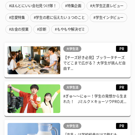
#ほんとにいい会社見つけ隊！
#特集企画
#大学生正直レビュー
#恋愛特集
#学生の君に伝えたい３つのこと
#学生インタビュー
#お金の授業
#診断
#もやもや解決ゼミ
PR
大学生活
【チーズ好き必見】ブッラータチーズ
でどこまで広がる？ 大学生が挑んだ自
由す...
PR
大学生活
#ぎゅ〜〜にゅー！学生の発想から生ま
れた！ Jミルク×キョーソウPROJE...
PR
大学生活
「牛乳」は学校給食だけで飲むも