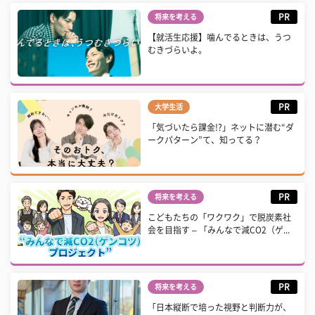
PR
将来を考える
【就活生応援】噛んでるときは、うつ
むきづらいよ。
PR
大学生活
「気づいたら課金!?」ネットに潜む“ダ
ークパターン”て、知ってる？
PR
将来を考える
こどもたちの「ワクワク」で脱炭素社
会を目指す – 「みんなで減CO2（ゲ...
PR
将来を考える
「日本縦断で培った視野と判断力が、