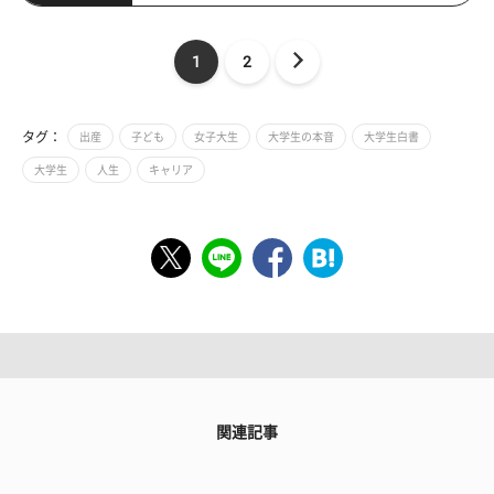
1
2
タグ：
出産
子ども
女子大生
大学生の本音
大学生白書
大学生
人生
キャリア
関連記事