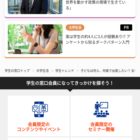
世界を動かす政策の現場で生きてい
る」
PR
大学生活
実は学生の約4人に3人が経験あり!? ア
ンケートから知るダークパターン入門
学生の窓口トップ
大学生活
学生トレンド
子どもは何人、何歳で出産したい？ 女子
学生の窓口会員になってきっかけを探そう！
会員限定の
会員限定の
コンテンツやイベント
セミナー開催