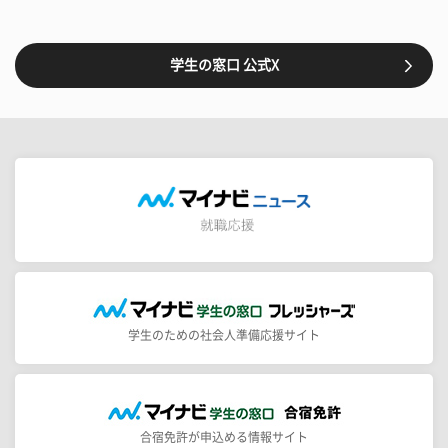
学生の窓口 公式X
学生のための社会人準備応援サイト
合宿免許が申込める情報サイト