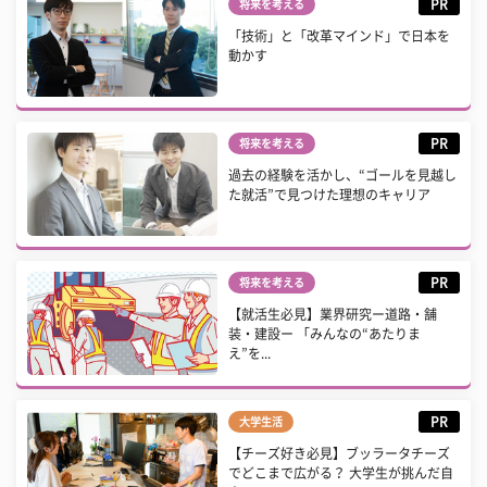
PR
将来を考える
「技術」と「改革マインド」で日本を
動かす
PR
将来を考える
過去の経験を活かし、“ゴールを見越し
た就活”で見つけた理想のキャリア
PR
将来を考える
【就活生必見】業界研究ー道路・舗
装・建設ー 「みんなの“あたりま
え”を...
PR
大学生活
【チーズ好き必見】ブッラータチーズ
でどこまで広がる？ 大学生が挑んだ自