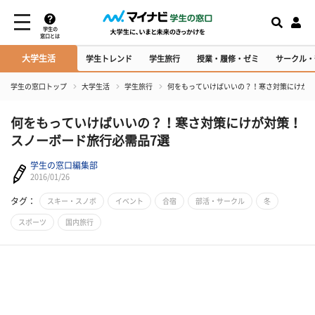
学生の
窓口とは
大学生活
学生トレンド
学生旅行
授業・履修・ゼミ
サークル・
学生の窓口トップ
大学生活
学生旅行
何をもっていけばいいの？！寒さ対策にけが対
何をもっていけばいいの？！寒さ対策にけが対策！
スノーボード旅行必需品7選
学生の窓口編集部
2016/01/26
タグ：
スキー・スノボ
イベント
合宿
部活・サークル
冬
スポーツ
国内旅行