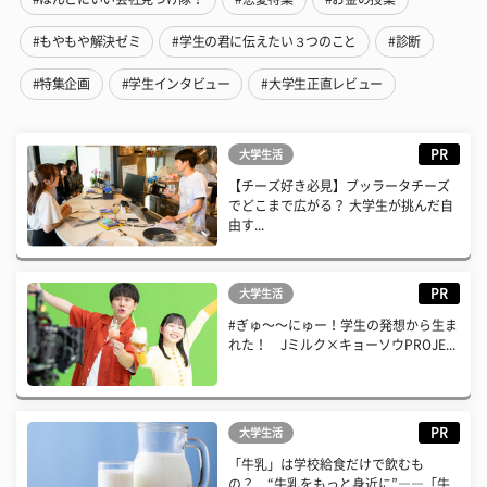
#もやもや解決ゼミ
#学生の君に伝えたい３つのこと
#診断
#特集企画
#学生インタビュー
#大学生正直レビュー
PR
大学生活
【チーズ好き必見】ブッラータチーズ
でどこまで広がる？ 大学生が挑んだ自
由す...
PR
大学生活
#ぎゅ〜〜にゅー！学生の発想から生ま
れた！ Jミルク×キョーソウPROJE...
PR
大学生活
「牛乳」は学校給食だけで飲むも
の？ “牛乳をもっと身近に”――「牛