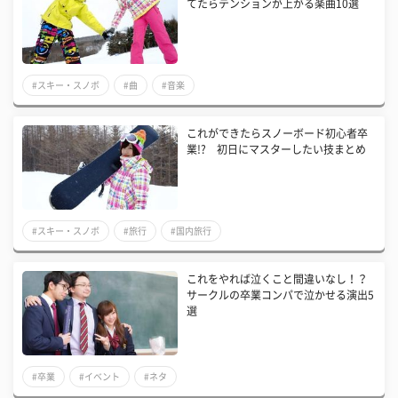
てたらテンションが上がる楽曲10選
#スキー・スノボ
#曲
#音楽
これができたらスノーボード初心者卒
業!? 初日にマスターしたい技まとめ
#スキー・スノボ
#旅行
#国内旅行
これをやれば泣くこと間違いなし！？
サークルの卒業コンパで泣かせる演出5
選
#卒業
#イベント
#ネタ