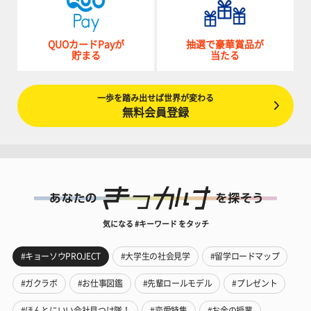
QUOカードPayが
抽選で豪華賞品が
貯まる
当たる
一歩を踏み出せば世界が変わる
無料会員登録
気になる #キーワード をタッチ
#キョーソウPROJECT
#大学生の社会見学
#留学ロードマップ
#ガクラボ
#お仕事図鑑
#先輩ロールモデル
#プレゼント
#ほんとにいい会社見つけ隊！
#恋愛特集
#お金の授業