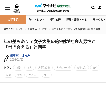
学生の
窓口とは
大学生活
学生トレンド
学生旅行
授業・履修・ゼミ
サークル・
学生の窓口トップ
大学生活
恋愛
年の差もあり!? 女子大生の約9割が社会人男性と
年の差もあり!? 女子大生の約9割が社会人男性と
「付き合える」と回答
編集部：はまみ
2016/01/22
タグ：
恋愛
恋人
大学生白書
大学生の本音
女子大生
女心
彼女
女性
カップル
年下