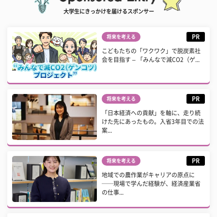
大学生にきっかけを届けるスポンサー
PR
将来を考える
こどもたちの「ワクワク」で脱炭素社
会を目指す – 「みんなで減CO2（ゲ...
PR
将来を考える
「日本経済への貢献」を軸に、走り続
けた先にあったもの。入省3年目での法
案...
PR
将来を考える
地域での農作業がキャリアの原点に
──現場で学んだ経験が、経済産業省
の仕事...