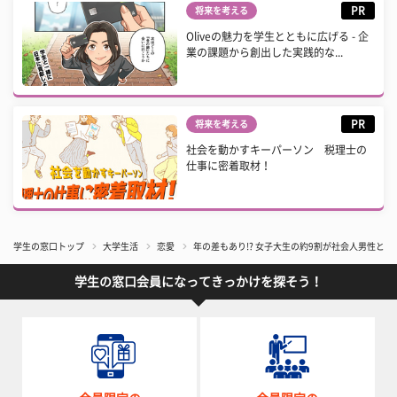
PR
将来を考える
Oliveの魅力を学生とともに広げる - 企
業の課題から創出した実践的な...
PR
将来を考える
社会を動かすキーパーソン 税理士の
仕事に密着取材！
学生の窓口トップ
大学生活
恋愛
年の差もあり!? 女子大生の約9割が社会人男性と
学生の窓口会員になってきっかけを探そう！