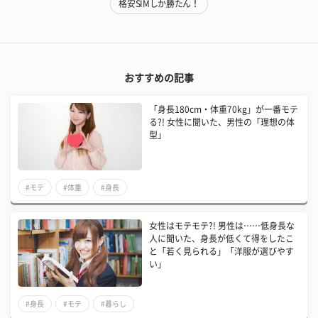
格安SIMしか勝たん！
おすすめの記事
「身長180cm・体重70kg」が一番モテ
る?! 女性に聞いた、男性の「理想の体
型」
#モテ
#体重
#身長
女性はモテモテ?! 男性は……低身長な
人に聞いた、身長が低くて得をしたこ
と「若く見られる」「洋服が選びやす
い」
#身長
#モテ
#暮らし