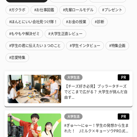
#ガクラボ
#お仕事図鑑
#先輩ロールモデル
#プレゼント
#ほんとにいい会社見つけ隊！
#お金の授業
#診断
#もやもや解決ゼミ
#大学生正直レビュー
#学生の君に伝えたい３つのこと
#学生インタビュー
#特集企画
#恋愛特集
PR
大学生活
【チーズ好き必見】ブッラータチーズ
でどこまで広がる？ 大学生が挑んだ自
由す...
PR
大学生活
#ぎゅ〜〜にゅー！学生の発想から生ま
れた！ Jミルク×キョーソウPROJE...