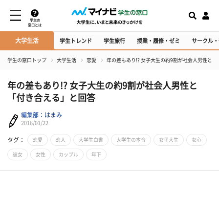
学生の
窓口とは
大学生活
学生トレンド
学生旅行
授業・履修・ゼミ
サークル・
学生の窓口トップ
大学生活
恋愛
年の差もあり!? 女子大生の約9割が社会人男性と
年の差もあり!? 女子大生の約9割が社会人男性と
「付き合える」と回答
編集部：はまみ
2016/01/22
タグ：
恋愛
恋人
大学生白書
大学生の本音
女子大生
女心
彼女
女性
カップル
年下