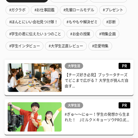
#ガクラボ
#お仕事図鑑
#先輩ロールモデル
#プレゼント
#ほんとにいい会社見つけ隊！
#もやもや解決ゼミ
#診断
#学生の君に伝えたい３つのこと
#お金の授業
#特集企画
#学生インタビュー
#大学生正直レビュー
#恋愛特集
PR
大学生活
【チーズ好き必見】ブッラータチーズ
でどこまで広がる？ 大学生が挑んだ自
由す...
PR
大学生活
#ぎゅ〜〜にゅー！学生の発想から生ま
れた！ Jミルク×キョーソウPROJE...