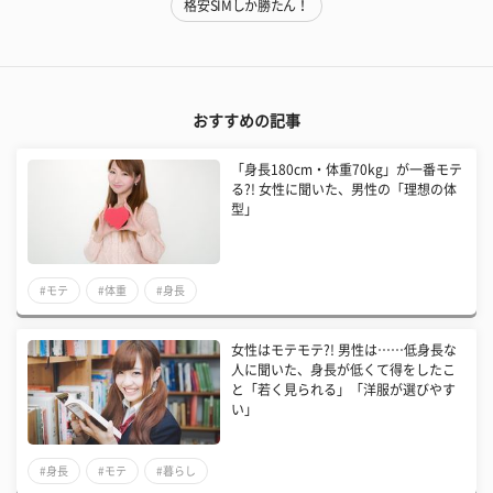
格安SIMしか勝たん！
おすすめの記事
「身長180cm・体重70kg」が一番モテ
る?! 女性に聞いた、男性の「理想の体
型」
#モテ
#体重
#身長
女性はモテモテ?! 男性は……低身長な
人に聞いた、身長が低くて得をしたこ
と「若く見られる」「洋服が選びやす
い」
#身長
#モテ
#暮らし