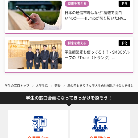
PR
将来を考える
日本の通信市場はなぜ“複雑で面白
い”のか──IIJmioが切り拓いたMV...
PR
将来を考える
学生起業家も使ってる！？ - SMBCグル
ープの「Trunk（トランク）...
学生の窓口トップ
大学生活
恋愛
年の差もあり!? 女子大生の約9割が社会人男性と
学生の窓口会員になってきっかけを探そう！