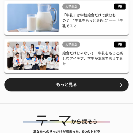
PR
大学生活
「牛乳」は学校給食だけで飲むも
の？ “牛乳をもっと身近に”――「牛
乳でスマ...
PR
大学生活
給食だけじゃない！ 牛乳をもっと楽
しむアイデア、学生が本気で考えてみ
た
もっと見る
あなたへのきっかけが詰まった、6つのトビラ