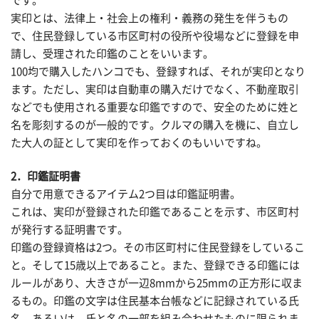
です。
実印とは、法律上・社会上の権利・義務の発生を伴うもの
で、住民登録している市区町村の役所や役場などに登録を申
請し、受理された印鑑のことをいいます。
100均で購入したハンコでも、登録すれば、それが実印となり
ます。ただし、実印は自動車の購入だけでなく、不動産取引
などでも使用される重要な印鑑ですので、安全のために姓と
名を彫刻するのが一般的です。クルマの購入を機に、自立し
た大人の証として実印を作っておくのもいいですね。
2．印鑑証明書
自分で用意できるアイテム2つ目は印鑑証明書。
これは、実印が登録された印鑑であることを示す、市区町村
が発行する証明書です。
印鑑の登録資格は2つ。その市区町村に住民登録をしているこ
と。そして15歳以上であること。また、登録できる印鑑には
ルールがあり、大きさが一辺8mmから25mmの正方形に収ま
るもの。印鑑の文字は住民基本台帳などに記録されている氏
名、あるいは、氏と名の一部を組み合わせたものに限られま