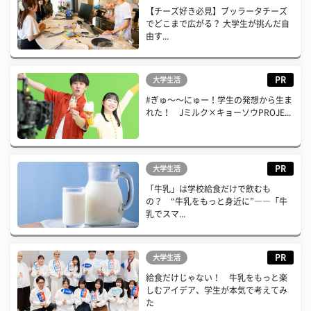
【チーズ好き必見】ブッラータチーズ
でどこまで広がる？ 大学生が挑んだ自
由す...
PR
大学生活
#ぎゅ〜〜にゅー！学生の発想から生ま
れた！ Jミルク×キョーソウPROJE...
PR
大学生活
「牛乳」は学校給食だけで飲むも
の？ “牛乳をもっと身近に”――「牛
乳でスマ...
PR
大学生活
給食だけじゃない！ 牛乳をもっと楽
しむアイデア、学生が本気で考えてみ
た