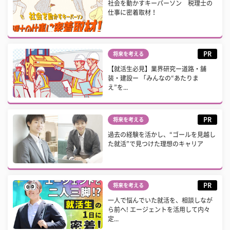
社会を動かすキーパーソン 税理士の
仕事に密着取材！
PR
将来を考える
【就活生必見】業界研究ー道路・舗
装・建設ー 「みんなの“あたりま
え”を...
PR
将来を考える
過去の経験を活かし、“ゴールを見越し
た就活”で見つけた理想のキャリア
PR
将来を考える
一人で悩んでいた就活を、相談しなが
ら前へ! エージェントを活用して内々
定...