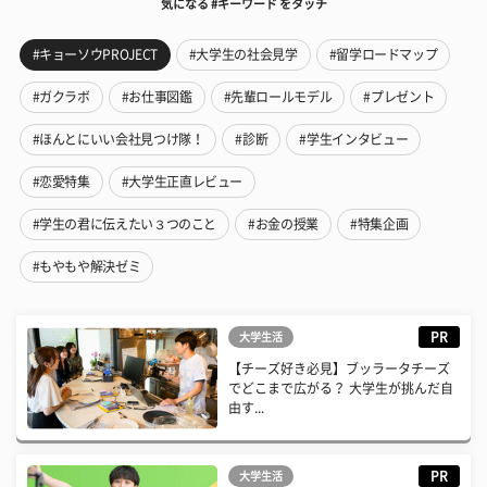
気になる #キーワード をタッチ
#キョーソウPROJECT
#大学生の社会見学
#留学ロードマップ
#ガクラボ
#お仕事図鑑
#先輩ロールモデル
#プレゼント
#ほんとにいい会社見つけ隊！
#診断
#学生インタビュー
#恋愛特集
#大学生正直レビュー
#学生の君に伝えたい３つのこと
#お金の授業
#特集企画
#もやもや解決ゼミ
PR
大学生活
【チーズ好き必見】ブッラータチーズ
でどこまで広がる？ 大学生が挑んだ自
由す...
PR
大学生活