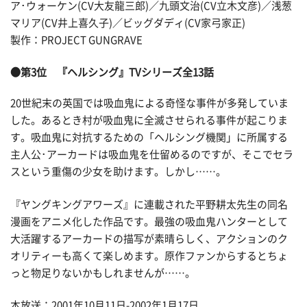
ア･ウォーケン(CV大友龍三郎)／九頭文治(CV立木文彦)／浅葱
マリア(CV井上喜久子)／ビッグダディ(CV家弓家正)
製作：PROJECT GUNGRAVE
●第3位 『ヘルシング』TVシリーズ全13話
20世紀末の英国では吸血鬼による奇怪な事件が多発していま
した。あるとき村が吸血鬼に全滅させられる事件が起こりま
す。吸血鬼に対抗するための「ヘルシング機関」に所属する
主人公･アーカードは吸血鬼を仕留めるのですが、そこでセラ
スという重傷の少女を助けます。しかし……。
『ヤングキングアワーズ』に連載された平野耕太先生の同名
漫画をアニメ化した作品です。最強の吸血鬼ハンターとして
大活躍するアーカードの描写が素晴らしく、アクションのク
オリティーも高くて楽しめます。原作ファンからするとちょ
っと物足りないかもしれませんが……。
本放送：2001年10月11日-2002年1月17日