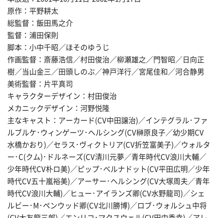
原作：平野耕太
総監督：飯田馬之介
監督：浦田保則
脚本：小中千昭／ほそのゆうじ
作画監督：斎藤浩信／村田俊治／柳瀬雄之／門智昭／日向正
樹／当山金三／田頭しのぶ／神戸洋行／宮尾佳和／河合静男
美術監督：片平真司
キャラクターデザイン：村田俊治
メカニックデザイン：河野悦隆
主なキャスト：アーカード(CV中田譲治)／インテグラル･ファ
ルブルケ･ウィンゲーツ･ヘルシング(CV榊原良子／幼少期CV
水橋かおり)／セラス･ヴィクトリア(CV折笠富美子)／ウォルタ
ー･C(クム)･ドルネーズ(CV清川元夢／青年時代CV浪川大輔／
少年時代CV朴ロ美)／ピップ･ベルナドット(CV平田広明／少年
時代CV五十嵐裕美)／アーサー･ヘルシング(CV大塚周夫／青年
時代CV浪川大輔)／ヒュー･アイランズ卿(CV水野龍司)／シェ
ルビー･M･ペンウッド卿(CV北川勝博)／ロブ･ウォルシュ中将
(CV大友龍三郎)／エンリコ･マクスウェル(CV田中秀幸)／アレ