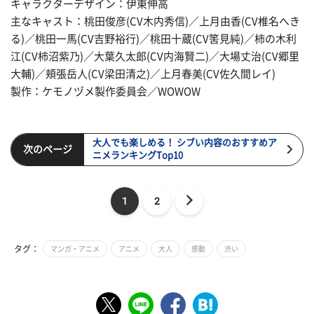
キャラクターデザイン：伊東伸高
主なキャスト：桃田俊彦(CV木内秀信)／上月由香(CV椎名へき
る)／桃田一馬(CV吉野裕行)／桃田十蔵(CV筈見純)／柿の木利
江(CV柿沼紫乃)／大葉久太郎(CV内海賢二)／大場丈治(CV郷里
大輔)／頬張岳人(CV梁田清之)／上月春美(CV佐久間レイ)
製作：ケモノヅメ製作委員会／WOWOW
大人でも楽しめる！ シブい内容のおすすめア
次のページ
ニメランキングTop10
1
2
タグ：
マンガ・アニメ
アニメ
大人
感動
渋い