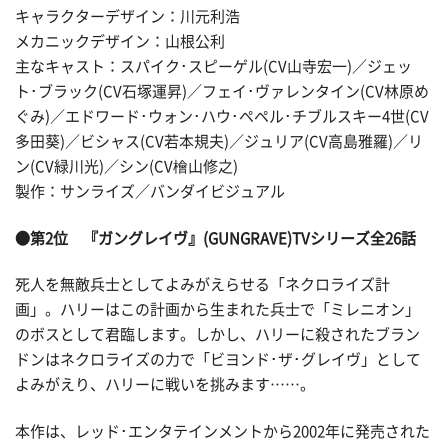
キャラクターデザイン：川元利浩
メカニックデザイン：山根公利
主なキャスト：スパイク･スピーゲル(CV山寺宏一)／ジェッ
ト･ブラック(CV石塚運昇)／フェイ･ヴァレンタイン(CV林原め
ぐみ)／エドワード･ウォン･ハウ･ペペル･チブルスキー4世(CV
多田葵)／ビシャス(CV若本規夫)／ジュリア(CV高島雅羅)／リ
ン(CV緑川光)／シン(CV檜山修之)
製作：サンライズ／バンダイビジュアル
●第2位 『ガングレイヴ』(GUNGRAVE)TVシリーズ全26話
死人を無敵兵士としてよみがえらせる「ネクロライズ計
画」。ハリーはこの計画から生まれた兵士で「ミレニオン」
のボスとして君臨します。しかし、ハリーに殺されたブラン
ドンはネクロライズの力で「ビヨンド･ザ･グレイヴ」として
よみがえり、ハリーに戦いを挑みます……。
本作は、レッド･エンタテインメントから2002年に発売された