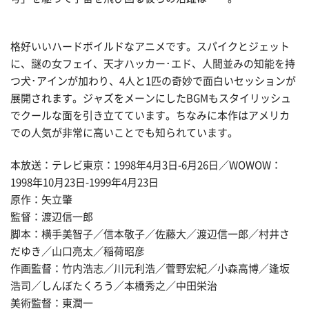
格好いいハードボイルドなアニメです。スパイクとジェット
に、謎の女フェイ、天才ハッカー･エド、人間並みの知能を持
つ犬･アインが加わり、4人と1匹の奇妙で面白いセッションが
展開されます。ジャズをメーンにしたBGMもスタイリッシュ
でクールな面を引き立てています。ちなみに本作はアメリカ
での人気が非常に高いことでも知られています。
本放送：テレビ東京：1998年4月3日-6月26日／WOWOW：
1998年10月23日-1999年4月23日
原作：矢立肇
監督：渡辺信一郎
脚本：横手美智子／信本敬子／佐藤大／渡辺信一郎／村井さ
だゆき／山口亮太／稲荷昭彦
作画監督：竹内浩志／川元利浩／菅野宏紀／小森高博／逢坂
浩司／しんぼたくろう／本橋秀之／中田栄治
美術監督：東潤一