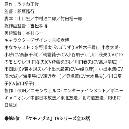
原作：うすね正俊
監督：稲垣隆行
脚本：山口宏／中村浩二郎／竹田裕一郎
総作画監督：吉松孝博
美術監督：谷村心一
キャラクターデザイン：吉松孝博
主なキャスト：水野灌太･砂ぼうず(CV鈴木千尋)／小泉太湖･
小砂(CV斎藤千和)／朝霧純子(CV小谷朋子)／川口秋夫(CVかわ
のをとや)／川口冬夫(CV斉藤次郎)／川口春夫(CV高戸靖広)／
雨蜘蛛(CV若本規夫)／小出水厳道(CV中嶋聡彦)／小出水満(CV
茂木滋)／海堂勝(CV遠近孝一)／貝塚薫(CV大木民夫)／川口夏
子(CV皆口裕子)
製作：GDH／コモンウェルス･エンターテインメント／ポニー
キャニオン／中部日本放送／東北放送／北海道放送／RKB毎
日放送
●第5位 『ケモノヅメ』TVシリーズ全13話