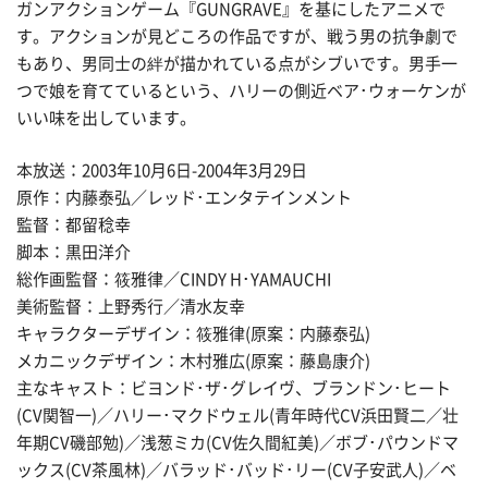
ガンアクションゲーム『GUNGRAVE』を基にしたアニメで
す。アクションが見どころの作品ですが、戦う男の抗争劇で
もあり、男同士の絆が描かれている点がシブいです。男手一
つで娘を育てているという、ハリーの側近ベア･ウォーケンが
いい味を出しています。
本放送：2003年10月6日-2004年3月29日
原作：内藤泰弘／レッド･エンタテインメント
監督：都留稔幸
脚本：黒田洋介
総作画監督：筱雅律／CINDY H･YAMAUCHI
美術監督：上野秀行／清水友幸
キャラクターデザイン：筱雅律(原案：内藤泰弘)
メカニックデザイン：木村雅広(原案：藤島康介)
主なキャスト：ビヨンド･ザ･グレイヴ、ブランドン･ヒート
(CV関智一)／ハリー･マクドウェル(青年時代CV浜田賢二／壮
年期CV磯部勉)／浅葱ミカ(CV佐久間紅美)／ボブ･パウンドマ
ックス(CV茶風林)／バラッド･バッド･リー(CV子安武人)／ベ