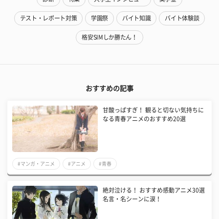
テスト・レポート対策
学園祭
バイト知識
バイト体験談
格安SIMしか勝たん！
おすすめの記事
甘酸っぱすぎ！ 観ると切ない気持ちに
なる青春アニメのおすすめ20選
#マンガ・アニメ
#アニメ
#青春
絶対泣ける！ おすすめ感動アニメ30選
名言・名シーンに涙！