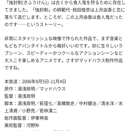
「愧封剣(きふうけん)」は古くから食人鬼を狩るために存在し
てきました。「愧封剣」の師範代･桃田俊彦は上月由香と恋に
落ちて逃亡します。ところが、この上月由香は食人鬼だった
のです……というストーリー。
非常にスタイリッシュな映像で作られた作品で、まず音楽と
もどもアバンタイトルから格好いいのです。妙に生々しいラ
ブシーン、スピーディーかつクールなアクションシーンなど
大人こそ楽しめるアニメです。さすがマッドハウス制作作品
ですね。
本放送：2006年8月5日-11月4日
原作：湯浅政明／マッドハウス
監督：湯浅政明
脚本：湯浅政明／萩窪七／高橋敦史／中村健治／清水洋／水
上清資／小野亮／若林漢二
総作画監督：伊東伸高
美術監督：河野羚