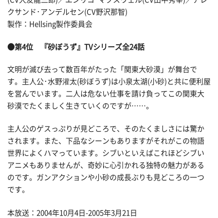
クサンド･アンデルセン(CV野沢那智)
製作：Hellsing製作委員会
●第4位 『砂ぼうず』TVシリーズ全24話
文明が滅び去って数百年がたった「関東大砂漠」が舞台で
す。主人公･水野灌太(砂ぼうず)は小泉太湖(小砂)と共に便利屋
を営んでいます。二人は危ない仕事を請け負ってこの関東大
砂漠でたくましく生きていくのですが……。
主人公のゲスっぷりが見どころで、そのたくましさには驚か
されます。また、下品なシーンもありますがそれがこの物語
世界によくハマっています。シブいといえばこれほどシブい
アニメもありませんが、奇妙に心引かれる独特の魅力がある
のです。ガンアクションや小砂の成長ぶりも見どころの一つ
です。
本放送：2004年10月4日-2005年3月21日