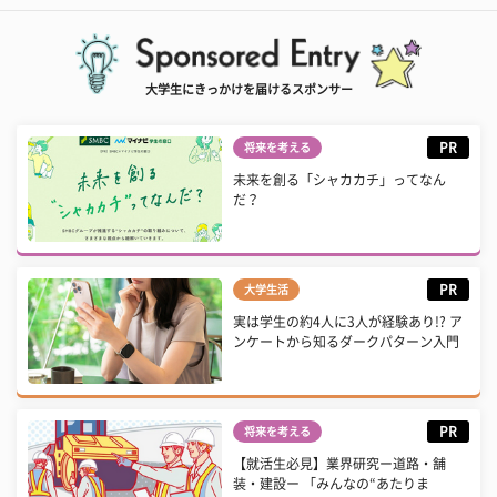
大学生にきっかけを届けるスポンサー
PR
将来を考える
未来を創る「シャカカチ」ってなん
だ？
PR
大学生活
実は学生の約4人に3人が経験あり!? ア
ンケートから知るダークパターン入門
PR
将来を考える
【就活生必見】業界研究ー道路・舗
装・建設ー 「みんなの“あたりま