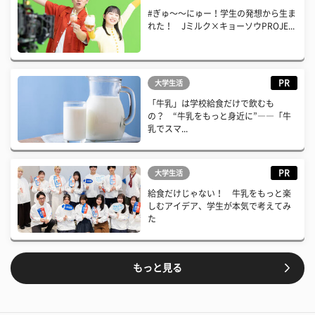
#ぎゅ〜〜にゅー！学生の発想から生ま
れた！ Jミルク×キョーソウPROJE...
PR
大学生活
「牛乳」は学校給食だけで飲むも
の？ “牛乳をもっと身近に”――「牛
乳でスマ...
PR
大学生活
給食だけじゃない！ 牛乳をもっと楽
しむアイデア、学生が本気で考えてみ
た
もっと見る