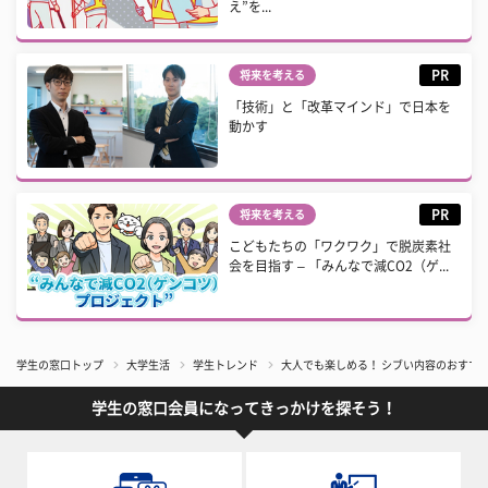
え”を...
PR
将来を考える
「技術」と「改革マインド」で日本を
動かす
PR
将来を考える
こどもたちの「ワクワク」で脱炭素社
会を目指す – 「みんなで減CO2（ゲ...
学生の窓口トップ
大学生活
学生トレンド
大人でも楽しめる！ シブい内容のおすすめ
学生の窓口会員になってきっかけを探そう！