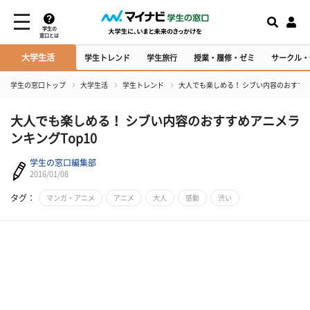
学生の
窓口とは
大学生活
学生トレンド
学生旅行
授業・履修・ゼミ
サークル・
学生の窓口トップ
大学生活
学生トレンド
大人でも楽しめる！ シブい内容のおすすめ
大人でも楽しめる！ シブい内容のおすすめアニメラ
ンキングTop10
学生の窓口編集部
2016/01/08
タグ：
マンガ・アニメ
アニメ
大人
感動
渋い