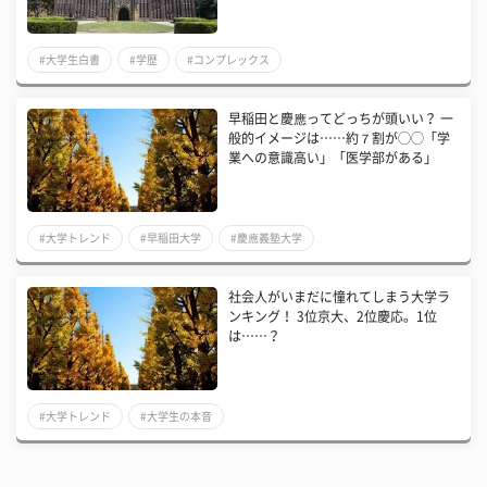
#大学生白書
#学歴
#コンプレックス
早稲田と慶應ってどっちが頭いい？ 一
般的イメージは……約７割が◯◯「学
業への意識高い」「医学部がある」
#大学トレンド
#早稲田大学
#慶應義塾大学
社会人がいまだに憧れてしまう大学ラ
ンキング！ 3位京大、2位慶応。1位
は……？
#大学トレンド
#大学生の本音