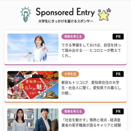
大学生にきっかけを届けるスポンサー
PR
将来を考える
できる準備をしておけば、自信を持っ
て踏み出せる――ヒコロヒーが教えて
くれ...
PR
大学生活
都民もトリコに⁉ 愛知県在住の大学
生・社会人に聞く、愛知県での暮らし
の魅...
PR
将来を考える
「社会を動かす」情熱と視点 - 経済産
業省の若手職員が語るキャリアと経験