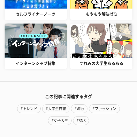
セルフライナーノーツ
もやもや解決ゼミ
インターンシップ特集
すれみの大学生あるある
この記事に関連するタグ
#トレンド
#大学生白書
#流行
#ファッション
#女子大生
#SNS