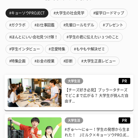
#キョーソウPROJECT
#大学生の社会見学
#留学ロードマップ
#ガクラボ
#お仕事図鑑
#先輩ロールモデル
#プレゼント
#ほんとにいい会社見つけ隊！
#学生の君に伝えたい３つのこと
#学生インタビュー
#恋愛特集
#もやもや解決ゼミ
#特集企画
#お金の授業
#診断
#大学生正直レビュー
PR
大学生活
【チーズ好き必見】ブッラータチーズ
でどこまで広がる？ 大学生が挑んだ自
由す...
PR
大学生活
#ぎゅ〜〜にゅー！学生の発想から生ま
れた！ Jミルク×キョーソウPROJE...