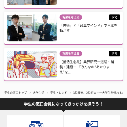
PR
将来を考える
「技術」と「改革マインド」で日本を
動かす
PR
将来を考える
【就活生必見】業界研究ー道路・舗
装・建設ー 「みんなの“あたりま
え”を...
学生の窓口トップ
大学生活
学生トレンド
3位慶應、2位京大……大学生が憧れる大学
学生の窓口会員になってきっかけを探そう！