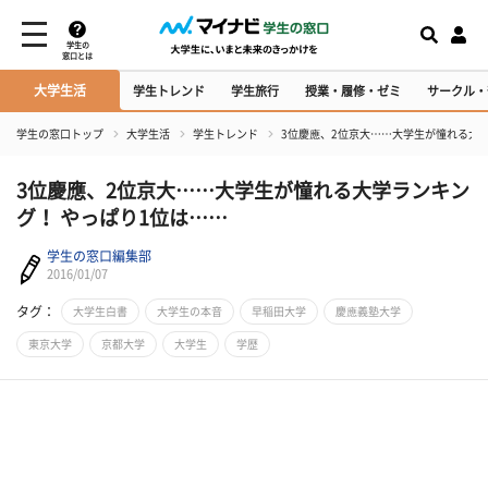
学生の
窓口とは
大学生活
学生トレンド
学生旅行
授業・履修・ゼミ
サークル・
学生の窓口トップ
大学生活
学生トレンド
3位慶應、2位京大……大学生が憧れる大学
3位慶應、2位京大……大学生が憧れる大学ランキン
グ！ やっぱり1位は……
学生の窓口編集部
2016/01/07
タグ：
大学生白書
大学生の本音
早稲田大学
慶應義塾大学
東京大学
京都大学
大学生
学歴