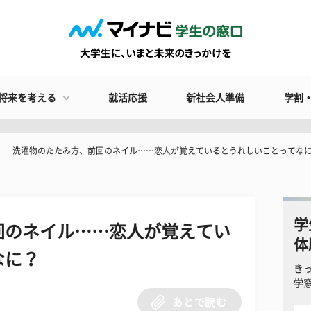
将来を考える
就活応援
新社会人準備
学割
洗濯物のたたみ方、前回のネイル……恋人が覚えているとうれしいことってな
学
回のネイル……恋人が覚えてい
体
なに？
き
学
あとで読む