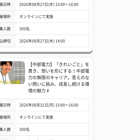
催日時
2026年08月27日(木) 15:00〜16:00
催場所
オンラインにて実施
集人数
300名
込締切
2026年08月27日(木) 14:00
【中部電力】「きれいごと」を
貫き、想いを形にする！中部電
力の無限のキャリア。答えのな
い問いに挑み、成長し続ける環
境の魅力 #
催日時
2026年08月31日(月) 15:00〜16:00
催場所
オンラインにて実施
集人数
300名