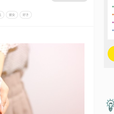
氏
彼女
好き