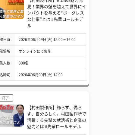
【村田製作所】BtoBの魅力発
見！業界の壁を越えて世界にイ
ンパクトを与える“ボーダレス
な仕事”とは #先輩ロールモデ
ル
催日時
2026年06月09日(火) 15:00〜16:00
催場所
オンラインにて実施
集人数
300名
込締切
2026年06月09日(火) 14:00
終了
【村田製作所】飾らず、偽ら
ず、自分らしく。村田製作所で
活躍する先輩の就活術と企業の
魅力とは #先輩ロールモデル