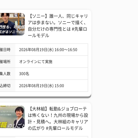
【ソニー】誰一人、同じキャリ
アは歩まない。ソニーで描く、
自分だけの専門性とは #先輩ロ
ールモデル
催日時
2026年08月19日(水) 16:00〜16:50
催場所
オンラインにて実施
集人数
300名
込締切
2026年08月19日(水) 15:00
【大林組】転勤&ジョブローテ
は怖くない！九州の現場から設
計・見積へ。大林組のキャリア
の広がり #先輩ロールモデル