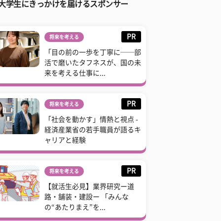
大学生にきっかけを届けるスポンサー
PR
将来を考える
「目の前の一歩を丁寧に──部
活で磨いたタフネスが、国の未
来を考える仕事に...
PR
将来を考える
「社会を動かす」情熱と視点 -
経済産業省の若手職員が語るキ
ャリアと経験
PR
将来を考える
【就活生必見】業界研究ー道
路・舗装・建設ー 「みんな
の“あたりまえ”を...