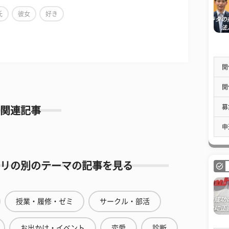
氏
彼女
好き
開
開
募
関連記事
申
リの別のテーマの記事を見る
授業・履修・ゼミ
サークル・部活
お出かけ・イベント
恋愛
診断