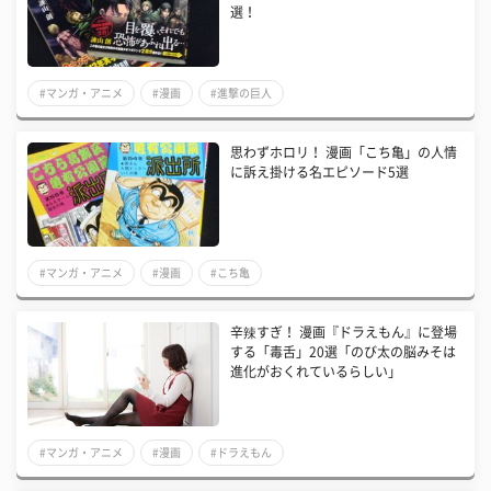
選！
#マンガ・アニメ
#漫画
#進撃の巨人
思わずホロリ！ 漫画「こち亀」の人情
に訴え掛ける名エピソード5選
#マンガ・アニメ
#漫画
#こち亀
辛辣すぎ！ 漫画『ドラえもん』に登場
する「毒舌」20選「のび太の脳みそは
進化がおくれているらしい」
#マンガ・アニメ
#漫画
#ドラえもん