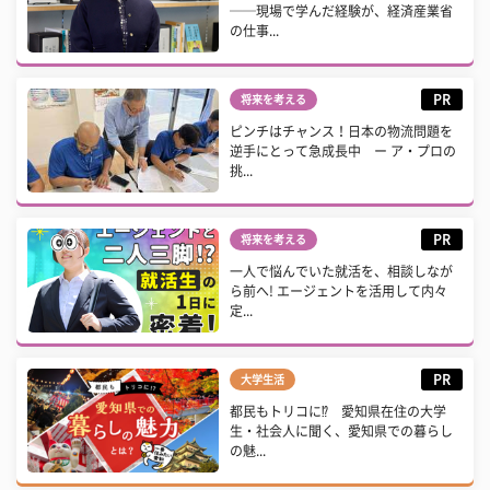
──現場で学んだ経験が、経済産業省
の仕事...
PR
将来を考える
ピンチはチャンス！日本の物流問題を
逆手にとって急成長中 ー ア・プロの
挑...
PR
将来を考える
一人で悩んでいた就活を、相談しなが
ら前へ! エージェントを活用して内々
定...
PR
大学生活
都民もトリコに⁉ 愛知県在住の大学
生・社会人に聞く、愛知県での暮らし
の魅...