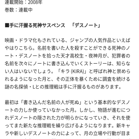
連載開始：2008年
巻数：連載中
■手に汗握る死神サスペンス 「デスノート」
映画・ドラマ化もされている、ジャンプの人気作品といえば
やはりこちら。名前を書いた人を殺すことができる死神のノ
ート・デスノートを拾った天才高校生・夜神月が、犯罪者の
名前を次々にノートに書き込んでいくストーリーは、知らな
い人はいないでしょう。「キラ (KIRA)」と呼ばれ神と崇めら
れるようになった月と、その正体を暴くために調査を続ける
謎の名探偵・Lとの推理戦は手に汗握るものがあります。
最初は「書き込んだ名前の人が死ぬ」という基本的なデスノ
ートの力しか使っていなかった月。しかし、物語が進むにつ
れデスノートの隠された力が明らかになっていき、それを使
ってまた新たな推理戦を繰り広げるようになります。新キャ
ラや新しいデスノートの力によって、月の立場や行動が目ま