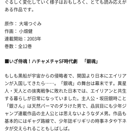
ぐるしく変化していく様子はおもしろく、とても読み応えが
ある作品です。
原作： 大場つぐみ
作画： 小畑健
連載開始：2003年
巻数：全12巻
■いざ侍魂！ハチャメチャSF時代劇 「銀魂」
もしも黒船が宇宙からの侵略者で、開国より日本にエイリア
ンが入国してきたら……。「銀魂」の舞台は幕末です。異星
人・天人との攘夷戦争に敗れた日本では、エイリアンと共生
する暮らしが日常になっていました。主人公・坂田銀時こと
「銀さん」は天然パーマのダラけた男で、贔屓目にも少年ジ
ャンプ連載作品の主人公とは思えないようなダメ男。作品も
基本的にはギャグ路線で、少年誌ギリギリの時事ネタや下ネ
タが交えられることもしばしば。