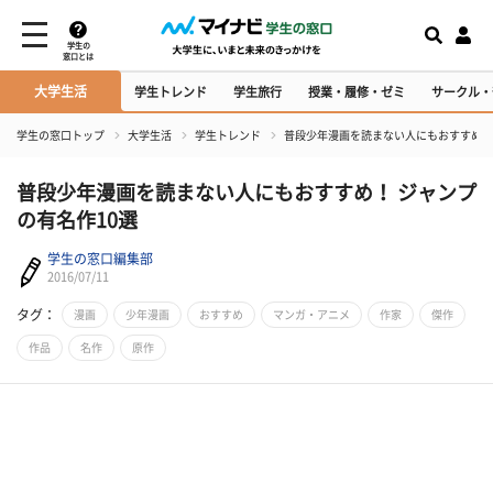
学生の
窓口とは
大学生活
学生トレンド
学生旅行
授業・履修・ゼミ
サークル・
学生の窓口トップ
大学生活
学生トレンド
普段少年漫画を読まない人にもおすすめ！ 
普段少年漫画を読まない人にもおすすめ！ ジャンプ
の有名作10選
学生の窓口編集部
2016/07/11
タグ：
漫画
少年漫画
おすすめ
マンガ・アニメ
作家
傑作
作品
名作
原作