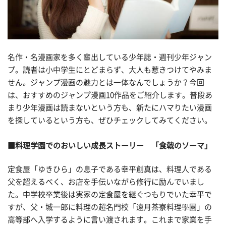
名作・名漫画家を多く輩出している少年誌・週刊少年ジャン
プ。読者は小中学生にとどまらず、大人も惹きつけてやみま
せん。ジャンプ漫画の魅力とは一体なんでしょうか？今回
は、おすすめのジャンプ漫画10作品をご紹介します。普段あ
まり少年漫画は読まないという方も、新たにハマりたい漫画
を探しているという方も、ぜひチェックしてみてください。
■料理学園でのおいしい成長ストーリー 「食戟のソーマ」
定食屋「ゆきひら」の息子である幸平創真は、料理人である
父を超えるべく、お店を手伝いながら修行に励んでいまし
た。中学校卒業後は実家の定食屋を継ぐつもりでいた幸平で
すが、父・城一郎に料理の超名門校「遠月茶寮料理學園」の
高等部へ入学するように言い渡されます。これまで家業を手