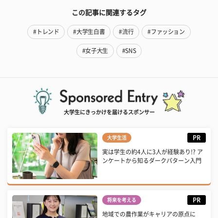
この記事に関連するタグ
#トレンド
#大学生白書
#流行
#ファッション
#女子大生
#SNS
大学生にきっかけを届けるスポンサー
PR
大学生活
実は学生の約4人に3人が経験あり!? ア
ンケートから知るダークパターン入門
PR
将来を考える
地域での農作業がキャリアの原点に