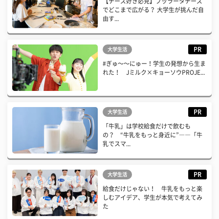
【チーズ好き必見】ブッラータチーズ
でどこまで広がる？ 大学生が挑んだ自
由す...
PR
大学生活
#ぎゅ〜〜にゅー！学生の発想から生ま
れた！ Jミルク×キョーソウPROJE...
PR
大学生活
「牛乳」は学校給食だけで飲むも
の？ “牛乳をもっと身近に”――「牛
乳でスマ...
PR
大学生活
給食だけじゃない！ 牛乳をもっと楽
しむアイデア、学生が本気で考えてみ
た