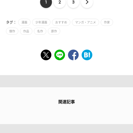
1
2
3
タグ：
漫画
少年漫画
おすすめ
マンガ・アニメ
作家
傑作
作品
名作
原作
関連記事