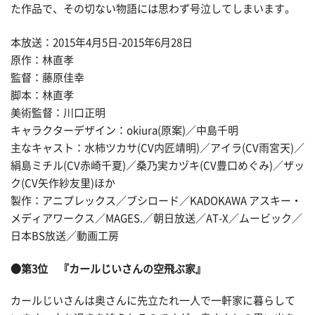
た作品で、その切ない物語には思わず号泣してしまいます。
本放送：2015年4月5日-2015年6月28日
原作：林直孝
監督：藤原佳幸
脚本：林直孝
美術監督：川口正明
キャラクターデザイン：okiura(原案)／中島千明
主なキャスト：水柿ツカサ(CV内匠靖明)／アイラ(CV雨宮天)／
絹島ミチル(CV赤崎千夏)／桑乃実カヅキ(CV豊口めぐみ)／ザッ
ク(CV矢作紗友里)ほか
製作：アニプレックス／ブシロード／KADOKAWA アスキー・
メディアワークス／MAGES.／朝日放送／AT-X／ムービック／
日本BS放送／動画工房
●第3位 『カールじいさんの空飛ぶ家』
カールじいさんは奥さんに先立たれ一人で一軒家に暮らして