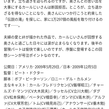
います。立ち退きを迫られるのですが、奥さんとの思い出を
大事にするカールじいさんは断固拒否。ところが、立ち退か
ざるを得ないことになり、奥さんにいつか行こうと約束した
「伝説の滝」を探しに、家に1万297個の風船を取り付けるの
です……。
夫婦の愛と絆が描かれた作品で、カールじいさんが回想する
奥さんと過ごした日々には涙が止まらなくなります。後半の
冒険パートは愉快で楽しいのですが、序盤に登場するこの回
想シーンが号泣ポイントなのです。
公開日：アメリカ･2009年5月29日／日本･2009年12月5日
監督：ピート・ドクター
脚本：ボブ・ピーターソン／ロニー・デル・カルメン
主なキャスト：カール･フレドリクセン(CV飯塚昭三)／チャー
ルズ･F･マンツ(CV大木民夫)／ラッセル(CV立川大樹)／ダグ
(CV松本保典)／ベータ(CV檀臣幸)／ガンマ(CV高木渉)／アルフ
ァ(CV大塚芳忠)／トム(CV楠見尚己)／アナウンサー(CV垂木勉)