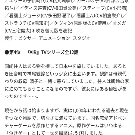
／エリーの子供時代(CV松元環季)／カールの子供時代(CV吉永
拓斗)／イディス巡査(CV梅田貴公美)／スティーブ(CV小形満)
／看護士ジョージ(CV多田野曜平)／看護士AJ(CV朝倉栄介)／
ストラウチ(CV滝知史)／ケヴィン(原語版のCV使用)／オメガ
(CV三宅健太)＊吹き替え版を表記
製作：ピクサー･アニメーション･スタジオ
●第4位 『AIR』TVシリーズ全12話
国崎往人はある物を探して日本中を旅していました。あると
き田舎町で神尾観鈴という少女に出会います。観鈴は母親代
わりの叔母･晴子と一緒に暮らしていました。往人は観鈴の家
に泊めてもらうことになるのですが、彼女にはある秘密があ
ったのです……。
現在から話は始まりますが、実は1,000年にわたる過去と現在
をつなぐ物語で、切なさに満ちています。同名恋愛アドベン
チャーゲームを原作とするアニメ。原作ゲームはいわゆる
「泣きゲー」として一世を風靡(ふうび)しました。