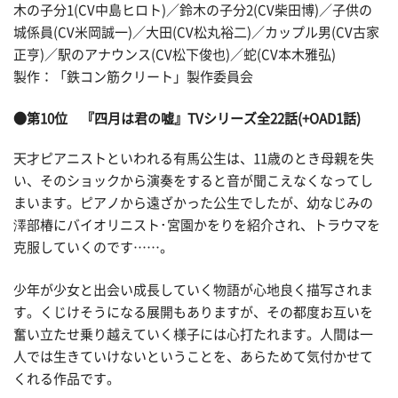
木の子分1(CV中島ヒロト)／鈴木の子分2(CV柴田博)／子供の
城係員(CV米岡誠一)／大田(CV松丸裕二)／カップル男(CV古家
正亨)／駅のアナウンス(CV松下俊也)／蛇(CV本木雅弘)
製作：「鉄コン筋クリート」製作委員会
●第10位 『四月は君の嘘』TVシリーズ全22話(+OAD1話)
天才ピアニストといわれる有馬公生は、11歳のとき母親を失
い、そのショックから演奏をすると音が聞こえなくなってし
まいます。ピアノから遠ざかった公生でしたが、幼なじみの
澤部椿にバイオリニスト･宮園かをりを紹介され、トラウマを
克服していくのです……。
少年が少女と出会い成長していく物語が心地良く描写されま
す。くじけそうになる展開もありますが、その都度お互いを
奮い立たせ乗り越えていく様子には心打たれます。人間は一
人では生きていけないということを、あらためて気付かせて
くれる作品です。