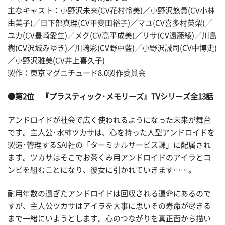
主なキャスト：小野沢未来(CV花村怜美)／小野沢悠貴(CV小林
由美子)／日下部真理(CV甲斐田裕子)／マユ(CV喜多村英梨)／
ユカ(CV豊崎愛生)／メグ(CV高平成美)／リサ(CV遠藤綾)／川島
樹(CV沢城みゆき)／川崎彩(CV野中藍)／小野沢誠司(CV中博史)
／小野沢雅美(CV井上喜久子)
製作：東京マグニチュード8.0製作委員会
●第2位 『プラスティック･メモリーズ』TVシリーズ全13話
アンドロイドが社会で広く使われるようになった未来が舞台
です。主人公･水柿ツカサは、心を持った人型アンドロイドを
製造･管理するSAI社の「ターミナルサービス課」に配属され
ます。ツカサはそこでお茶くみ用アンドロイドのアイラとコ
ンビを組むことになり、彼女に引かれていきます……。
耐用年数の過ぎたアンドロイドは回収される運命にあるので
すが、主人公ツカサはアイラを大事に思いその寿命が尽きる
まで一緒にいようとします。心のつながりを真正面から描い