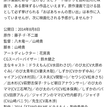
画で、ある意味ずるい作品といえます。原作漫画で泣ける話
として必ず挙げられる「おばあちゃんの思い出」は本作に入
っていませんが、次に映画化される予感がしませんか？
公開日：2014年8月8日
原作：藤子･F･不二雄
監督：八木竜一／山崎貴
脚本：山崎貴
アートディレクター：花房真
CGスーパーバイザー：鈴木健之
主なキャスト：ドラえもん(CV水田わさび)／のび太(CV大原め
ぐみ)／のび太青年(CV妻夫木聡)／しずか(CVかかずゆみ)／ジ
ャイアン(CV木村昴)／スネ夫(CV関智一)／セワシ(CV松本さち)
／出木杉(CV萩野志保子･テレビ朝日アナウンサー)／のび太の
ママ(CV三石琴乃)／のび太のパパ(CV松本保典)／しずかのパパ
(CV田原アルノ)／ジャイアンのママ(CV竹内都子)／ジャイ子
(CV山崎バニラ)／先生(CV高木渉)
製作：2014「STAND BY ME ドラえもん」製作委員会