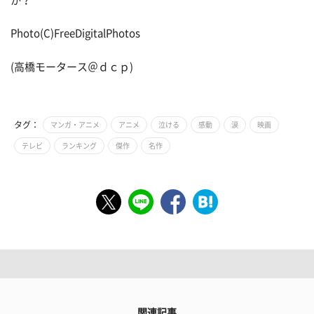
か？
Photo(C)FreeDigitalPhotos
(高橋モータース＠ｄｃｐ)
タグ：
マンガ・アニメ
アニメ
泣ける
感動
涙
映画
テレビ
ランキング
傑作
名作
関連記事