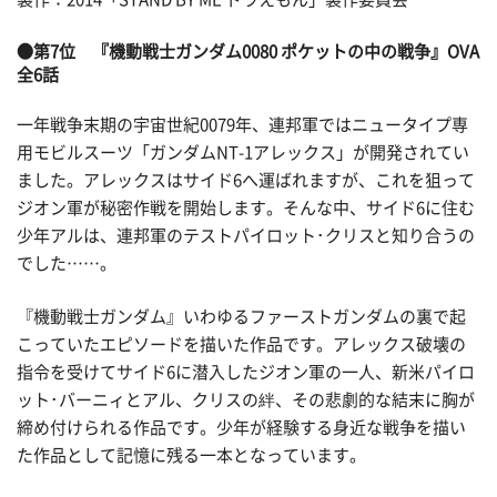
●第7位 『機動戦士ガンダム0080 ポケットの中の戦争』OVA
全6話
一年戦争末期の宇宙世紀0079年、連邦軍ではニュータイプ専
用モビルスーツ「ガンダムNT-1アレックス」が開発されてい
ました。アレックスはサイド6へ運ばれますが、これを狙って
ジオン軍が秘密作戦を開始します。そんな中、サイド6に住む
少年アルは、連邦軍のテストパイロット･クリスと知り合うの
でした……。
『機動戦士ガンダム』いわゆるファーストガンダムの裏で起
こっていたエピソードを描いた作品です。アレックス破壊の
指令を受けてサイド6に潜入したジオン軍の一人、新米パイロ
ット･バーニィとアル、クリスの絆、その悲劇的な結末に胸が
締め付けられる作品です。少年が経験する身近な戦争を描い
た作品として記憶に残る一本となっています。