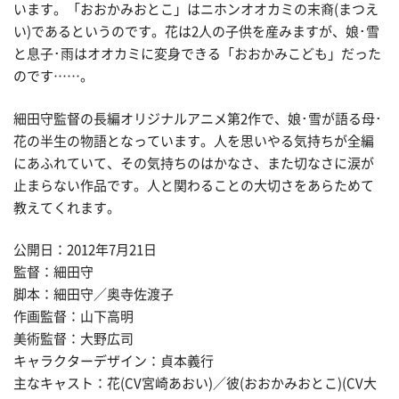
います。「おおかみおとこ」はニホンオオカミの末裔(まつえ
い)であるというのです。花は2人の子供を産みますが、娘･雪
と息子･雨はオオカミに変身できる「おおかみこども」だった
のです……。
細田守監督の長編オリジナルアニメ第2作で、娘･雪が語る母･
花の半生の物語となっています。人を思いやる気持ちが全編
にあふれていて、その気持ちのはかなさ、また切なさに涙が
止まらない作品です。人と関わることの大切さをあらためて
教えてくれます。
公開日：2012年7月21日
監督：細田守
脚本：細田守／奥寺佐渡子
作画監督：山下高明
美術監督：大野広司
キャラクターデザイン：貞本義行
主なキャスト：花(CV宮崎あおい)／彼(おおかみおとこ)(CV大