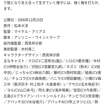
り陰となり支え合って生きていく様子には、強く胸を打たれ
ます。
公開日：2006年12月23日
原作：松本大洋
監督：マイケル・アリアス
脚本：アンソニー・ワイントラープ
総作画監督：西見祥示郎
美術監督：木村真二
キャラクターデザイン：西見祥示郎
主なキャスト：クロ(CV二宮和也(嵐))／シロ(CV蒼井優)／木村
(CV伊勢谷友介)／沢田(CV宮藤官九郎)／ネズミ（鈴木）(CV田
中泯)／じっちゃ(CV納谷六朗)／藤村(CV西村知道)／組長(CV麦
人)／チョコラ(CV大森南朋)／バニラ(CV岡田義徳)／小僧(CV森
三中（黒沢宗子･村上知子･大島美幸）)／アサ(CV玉木有紀子)
／ヨル(CV山口眞弓)／阿久津(CV浅井晴美)／安田(CV今泉厚)／
五島(CVブライアン･バートン＝ルイス)／チンピラ(CV奈良徹)
／アパッチ3(CV水谷俊介)／アパッチ4(CV吹上タツヒロ)／鈴