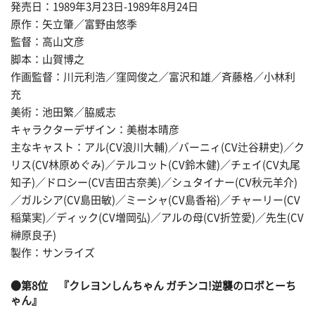
発売日：1989年3月23日-1989年8月24日
原作：矢立肇／富野由悠季
監督：高山文彦
脚本：山賀博之
作画監督：川元利浩／窪岡俊之／富沢和雄／斉藤格／小林利
充
美術：池田繁／脇威志
キャラクターデザイン：美樹本晴彦
主なキャスト：アル(CV浪川大輔)／バーニィ(CV辻谷耕史)／ク
リス(CV林原めぐみ)／テルコット(CV鈴木健)／チェイ(CV丸尾
知子)／ドロシー(CV吉田古奈美)／シュタイナー(CV秋元羊介)
／ガルシア(CV島田敏)／ミーシャ(CV島香裕)／チャーリー(CV
稲葉実)／ディック(CV増岡弘)／アルの母(CV折笠愛)／先生(CV
榊原良子)
製作：サンライズ
●第8位 『クレヨンしんちゃん ガチンコ!逆襲のロボとーち
ゃん』