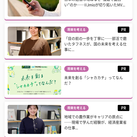
い”のか──IIJmioが切り拓いたMV...
PR
将来を考える
「目の前の一歩を丁寧に──部活で磨
いたタフネスが、国の未来を考える仕
事に...
PR
将来を考える
未来を創る「シャカカチ」ってなん
だ？
PR
将来を考える
地域での農作業がキャリアの原点に
──現場で学んだ経験が、経済産業省
の仕事...