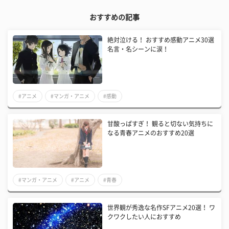
おすすめの記事
絶対泣ける！ おすすめ感動アニメ30選
名言・名シーンに涙！
#アニメ
#マンガ・アニメ
#感動
甘酸っぱすぎ！ 観ると切ない気持ちに
なる青春アニメのおすすめ20選
#マンガ・アニメ
#アニメ
#青春
世界観が秀逸な名作SFアニメ20選！ ワ
クワクしたい人におすすめ