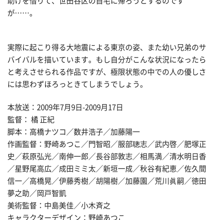
助けを借りて、世田谷区の自宅に帰ろうとするのです
が……。
実際に起こり得る大地震による東京の姿、また幼い兄弟のサ
バイバルを描いています。もし自分がこんな状況になったら
と考えさせられる作品ですが、極限状態の中での人の優しさ
には思わずほろっときてしまうでしょう。
本放送：2009年7月9日-2009月17日
監督： 橘 正紀
脚本：高橋ナツコ／数井浩子／加藤陽一
作画監督：野崎あつこ／門智昭／服部聰志／武内啓／肥塚正
史／萩原弘光／南伸一郎／長谷部敦志／相馬満／清水明日香
／星野尾高広／成田ミミ太／新垣一成／秋谷有紀恵／佐久間
信一／高橋晃／伊藤秀樹／胡陽樹／加藤園／荒川眞嗣／徳田
夢之助／岡戸智凱
美術監督：中島美佳／小木斉之
キャラクターデザイン：野崎あつこ