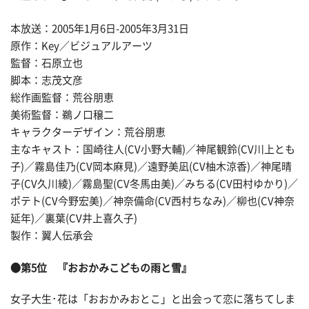
本放送：2005年1月6日-2005年3月31日
原作：Key／ビジュアルアーツ
監督：石原立也
脚本：志茂文彦
総作画監督：荒谷朋恵
美術監督：鵜ノ口穣二
キャラクターデザイン：荒谷朋恵
主なキャスト：国崎往人(CV小野大輔)／神尾観鈴(CV川上とも
子)／霧島佳乃(CV岡本麻見)／遠野美凪(CV柚木涼香)／神尾晴
子(CV久川綾)／霧島聖(CV冬馬由美)／みちる(CV田村ゆかり)／
ポテト(CV今野宏美)／神奈備命(CV西村ちなみ)／柳也(CV神奈
延年)／裏葉(CV井上喜久子)
製作：翼人伝承会
●第5位 『おおかみこどもの雨と雪』
女子大生･花は「おおかみおとこ」と出会って恋に落ちてしま