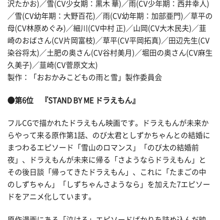
沢たかお)／雪(CV少女期：黒木 華)／雨(CV少年期：西井幸人)
／雪(CV幼年期：大野百花)／雨(CV幼年期：加部亜門)／草平の
母(CV林原めぐみ)／細川(CV中村 正)／山岡(CV大木民夫)／韮
崎のおばさん(CV片岡富枝)／草平(CV平岡拓真)／田辺先生(CV
染谷将太)／土肥の奥さん(CV谷村美月)／堀田の奥さん(CV麻生
久美子)／韮崎(CV菅原文太)
製作：「おおかみこどもの雨と雪」製作委員会
●第6位 『STAND BY ME ドラえもん』
フルCGで描かれたドラえもん映画です。ドラえもんが未来か
らやって来る原作第1話、のび太君としずかちゃんとの結婚に
まつわるエピソード「雪山のロマンス」「のび太の結婚前
夜」、ドラえもんが未来に帰る「さようならドラえもん」と
その後日談「帰ってきたドラえもん」、これに「たまごの中
のしずちゃん」「しずちゃんさようなら」を加えた7エピソー
ドをアニメ化しています。
原作漫画にある「泣ける」エピソードばかりを詰め込んだ映