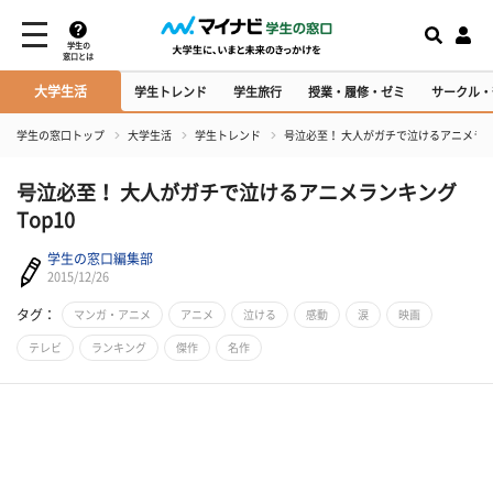
学生の
窓口とは
大学生活
学生トレンド
学生旅行
授業・履修・ゼミ
サークル・
学生の窓口トップ
大学生活
学生トレンド
号泣必至！ 大人がガチで泣けるアニメランキ
号泣必至！ 大人がガチで泣けるアニメランキング
Top10
学生の窓口編集部
2015/12/26
タグ：
マンガ・アニメ
アニメ
泣ける
感動
涙
映画
テレビ
ランキング
傑作
名作