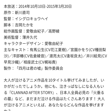
本放送：2014年10月10日-2015年3月20日
原作：新川直司
監督：イシグロキョウヘイ
脚本：吉岡たかを
総作画監督：愛敬由紀子／高野綾
美術監督：薄井久代
キャラクターデザイン：愛敬由紀子
主なキャスト：有馬公生(CV花江夏樹)／宮園かをり(CV種田梨
沙)／澤部椿(CV佐倉綾音)／渡亮太(CV逢坂良太)／井川絵見(CV
早見沙織)／相座武士(CV梶裕貴)
製作：「四月は君の嘘」製作委員会
大人が泣けるアニメ作品を10タイトル挙げてみましたが、い
かがだったでしょうか。他にも、泣きっぱなしになる人もい
る『CLANNAD AFTER STORY』、日本人全員必見の『火垂る
の墓』など、まだまだ泣ける作品はたくさんあります！ 大人
が泣けるアニメといえば、あなたならどんな作品を挙げます