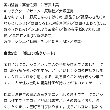
美術監督：高橋佐知／沖吉真由美
キャラクターデザイン：原勝徳／大塚正実
主なキャスト：野原しんのすけ(CV矢島晶子)／野原みさえ(CV
ならはしみき)／野原ひろし(CV藤原啓治)／野原ひまわり(CVこ
おろぎさとみ)／シロ(CV真柴摩利)／鉄拳寺堂勝(CV大和田伸
也)／黒岩仁太郎(CV遊佐浩二)
製作：シンエイ動画／テレビ朝日／ADK／双葉社
●第9位 『鉄コン筋クリート』
宝町にはクロ、シロという二人の少年が住んでいました。ク
ロは腕っ節が強いのですが、かいがいしくシロの世話をしま
す。シロはクロを手助けする、絵を描くことが好きな少年で
す。二人が住む宝町に開発計画が持ち上がるのですが……。
松本大洋先生の同名漫画をアニメ化した映画です。クロとシ
ロは作中で「ネコ」と呼ばれますが、その言葉どおり、強
く、たくましく宝町を飛び回ります。彼らがお互いに陽とな