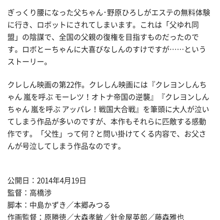
ぎっくり腰になった父ちゃん･野原ひろしがエステの無料体験
に行き、ロボットにされてしまいます。これは「父ゆれ同
盟」の陰謀で、全国の父親の復権を目指すものだったので
す。ロボとーちゃんに大喜びなしんのすけですが……という
ストーリー。
クレしん映画の第22作。クレしん映画には『クレヨンしんち
ゃん 嵐を呼ぶ モーレツ！オトナ帝国の逆襲』『クレヨンしん
ちゃん 嵐を呼ぶ アッパレ！戦国大合戦』を筆頭に大人が泣い
てしまう作品が多いのですが、本作もそれらに匹敵する感動
作です。「父性」って何？と問い掛けてくる内容で、お父さ
んが号泣してしまう作品なのです。
公開日：2014年4月19日
監督：高橋渉
脚本：中島かずき／本郷みつる
作画監督：原勝徳／大森孝敏／針金屋英郎／藤森雅也