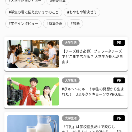
#大学生正直レビュー
#恋愛特集
#学生の君に伝えたい３つのこと
#もやもや解決ゼミ
#学生インタビュー
#特集企画
#診断
PR
大学生活
【チーズ好き必見】ブッラータチーズ
でどこまで広がる？ 大学生が挑んだ自
由す...
PR
大学生活
#ぎゅ〜〜にゅー！学生の発想から生ま
れた！ Jミルク×キョーソウPROJE...
PR
大学生活
「牛乳」は学校給食だけで飲むも