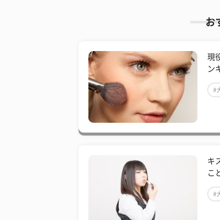
お
現
ン
#
キ
こ
#