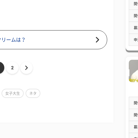
開
開
募
クリームは？
申
2
女子大生
ネタ
開
開
募