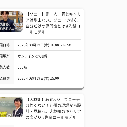
【ソニー】誰一人、同じキャリ
アは歩まない。ソニーで描く、
自分だけの専門性とは #先輩ロ
ールモデル
催日時
2026年08月19日(水) 16:00〜16:50
催場所
オンラインにて実施
集人数
300名
込締切
2026年08月19日(水) 15:00
【大林組】転勤&ジョブローテ
は怖くない！九州の現場から設
計・見積へ。大林組のキャリア
の広がり #先輩ロールモデル