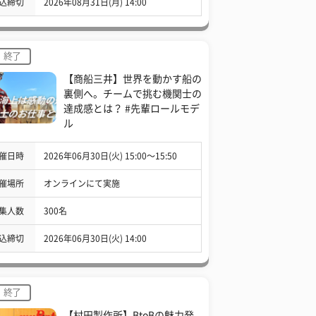
込締切
2026年08月31日(月) 14:00
終了
【商船三井】世界を動かす船の
裏側へ。チームで挑む機関士の
達成感とは？ #先輩ロールモデ
ル
催日時
2026年06月30日(火) 15:00〜15:50
催場所
オンラインにて実施
集人数
300名
込締切
2026年06月30日(火) 14:00
終了
【村田製作所】BtoBの魅力発