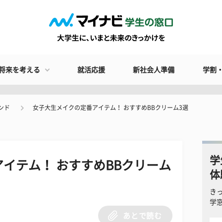
将来を考える
就活応援
新社会人準備
学割
ンド
女子大生メイクの定番アイテム！ おすすめBBクリーム3選
学
イテム！ おすすめBBクリーム
体
き
学
あとで読む