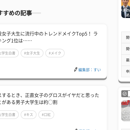
すすめの記事
役女子大生に流行中のトレンドメイクTop5！ ラ
開
キング1位は……
開
大学生白書
#女子大生
#メイク
募
編集部：すい
申
スするとき、正直女子のグロスがイヤだと思った
とがある男子大学生は約◯割
大学生白書
#キス
#口紅