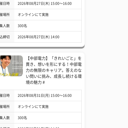
催日時
2026年08月27日(木) 15:00〜16:00
催場所
オンラインにて実施
集人数
300名
込締切
2026年08月27日(木) 14:00
【中部電力】「きれいごと」を
貫き、想いを形にする！中部電
力の無限のキャリア。答えのな
い問いに挑み、成長し続ける環
境の魅力 #
催日時
2026年08月31日(月) 15:00〜16:00
催場所
オンラインにて実施
集人数
300名