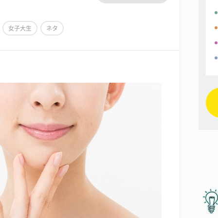
女子大生
ネタ