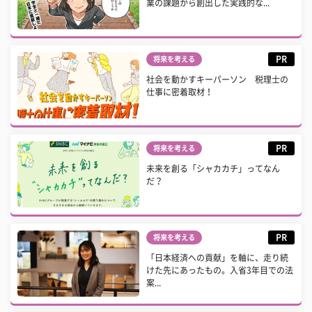
業の課題から創出した実践的な...
PR
将来を考える
社会を動かすキーパーソン 税理士の
仕事に密着取材！
PR
将来を考える
未来を創る「シャカカチ」ってなん
だ？
PR
将来を考える
「日本経済への貢献」を軸に、走り続
けた先にあったもの。入省3年目での法
案...