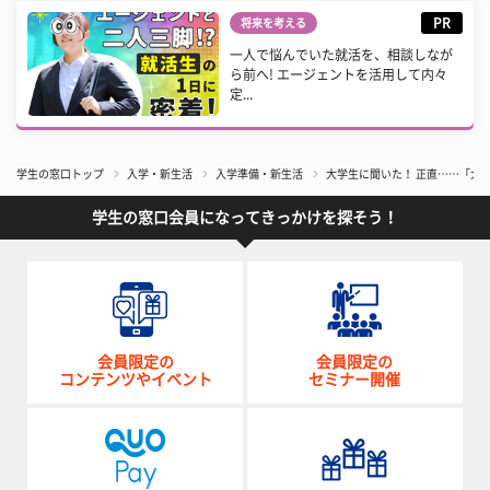
PR
将来を考える
一人で悩んでいた就活を、相談しなが
ら前へ! エージェントを活用して内々
定...
学生の窓口トップ
入学・新生活
入学準備・新生活
大学生に聞いた！ 正直……「大
学生の窓口会員になってきっかけを探そう！
会員限定の
会員限定の
コンテンツやイベント
セミナー開催