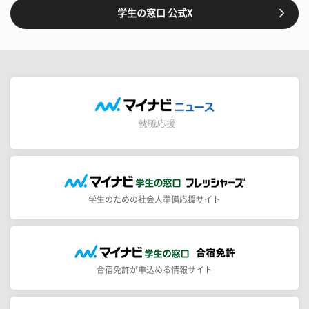
学生の窓口 公式X
学生のための社会人準備応援サイト
合宿免許が申込める情報サイト