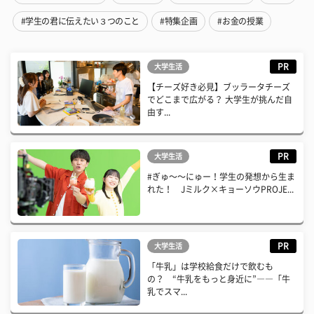
#学生の君に伝えたい３つのこと
#特集企画
#お金の授業
PR
大学生活
【チーズ好き必見】ブッラータチーズ
でどこまで広がる？ 大学生が挑んだ自
由す...
PR
大学生活
#ぎゅ〜〜にゅー！学生の発想から生ま
れた！ Jミルク×キョーソウPROJE...
PR
大学生活
「牛乳」は学校給食だけで飲むも
の？ “牛乳をもっと身近に”――「牛
乳でスマ...