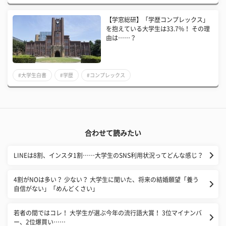
【学窓総研】「学歴コンプレックス」
を抱えている大学生は33.7%！ その理
由は……？
#大学生白書
#学歴
#コンプレックス
合わせて読みたい
LINEは8割、インスタ1割……大学生のSNS利用状況ってどんな感じ？
4割がNOは多い？ 少ない？ 大学生に聞いた、将来の結婚願望「養う
自信がない」「めんどくさい」
若者の間ではコレ！ 大学生が選ぶ今年の流行語大賞！ 3位マイナンバ
ー、2位爆買い……