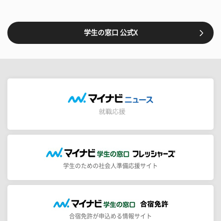
学生の窓口 公式X
学生のための社会人準備応援サイト
合宿免許が申込める情報サイト