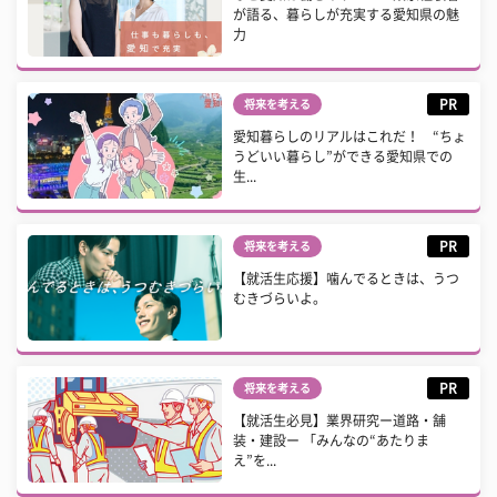
が語る、暮らしが充実する愛知県の魅
力
PR
将来を考える
愛知暮らしのリアルはこれだ！ “ちょ
うどいい暮らし”ができる愛知県での
生...
PR
将来を考える
【就活生応援】噛んでるときは、うつ
むきづらいよ。
PR
将来を考える
【就活生必見】業界研究ー道路・舗
装・建設ー 「みんなの“あたりま
え”を...