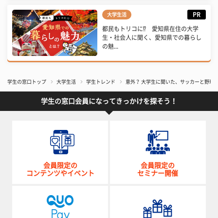
PR
大学生活
都民もトリコに⁉ 愛知県在住の大学
生・社会人に聞く、愛知県での暮らし
の魅...
学生の窓口トップ
大学生活
学生トレンド
意外？ 大学生に聞いた、サッカーと野球
学生の窓口会員になってきっかけを探そう！
会員限定の
会員限定の
コンテンツやイベント
セミナー開催