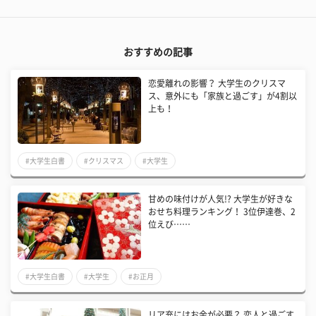
おすすめの記事
恋愛離れの影響？ 大学生のクリスマ
ス、意外にも「家族と過ごす」が4割以
上も！
#大学生白書
#クリスマス
#大学生
甘めの味付けが人気!? 大学生が好きな
おせち料理ランキング！ 3位伊達巻、2
位えび……
#大学生白書
#大学生
#お正月
リア充にはお金が必要？ 恋人と過ごす