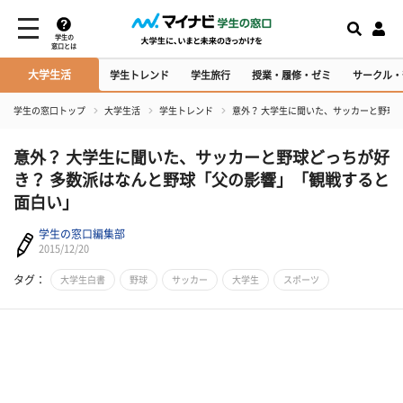
学生の
窓口とは
大学生活
学生トレンド
学生旅行
授業・履修・ゼミ
サークル・
学生の窓口トップ
大学生活
学生トレンド
意外？ 大学生に聞いた、サッカーと野球
意外？ 大学生に聞いた、サッカーと野球どっちが好
き？ 多数派はなんと野球「父の影響」「観戦すると
面白い」
学生の窓口編集部
2015/12/20
タグ：
大学生白書
野球
サッカー
大学生
スポーツ