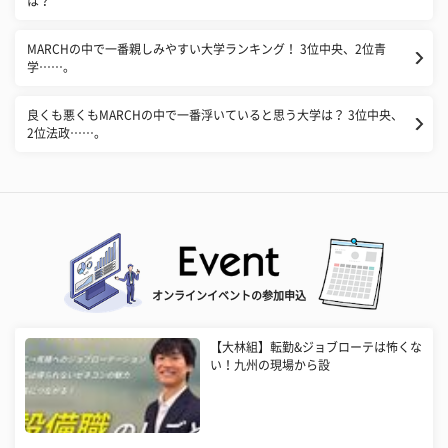
は？
MARCHの中で一番親しみやすい大学ランキング！ 3位中央、2位青
学……。
良くも悪くもMARCHの中で一番浮いていると思う大学は？ 3位中央、
2位法政……。
オンラインイベントの参加申込
【大林組】転勤&ジョブローテは怖くな
い！九州の現場から設