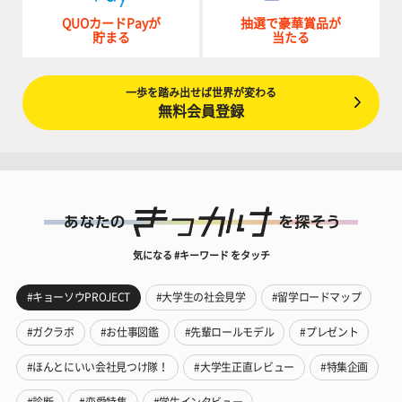
QUOカードPayが
抽選で豪華賞品が
貯まる
当たる
一歩を踏み出せば世界が変わる
無料会員登録
気になる #キーワード をタッチ
#キョーソウPROJECT
#大学生の社会見学
#留学ロードマップ
#ガクラボ
#お仕事図鑑
#先輩ロールモデル
#プレゼント
#ほんとにいい会社見つけ隊！
#大学生正直レビュー
#特集企画
#診断
#恋愛特集
#学生インタビュー