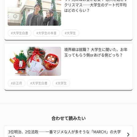
クリスマス……大学生のデート代平均
はどのくらい？
#大学生白書
#大学生の本音
#大学生
境界線は就職？ 大学生に聞いた、お年
玉ってもらう側orあげる側どっち？
#お正月
#大学生白書
#大学生
合わせて読みたい
3位明治、2位法政……一番マジメな人が多そうな「MARCH」の大学