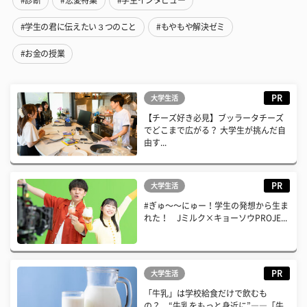
#学生の君に伝えたい３つのこと
#もやもや解決ゼミ
#お金の授業
PR
大学生活
【チーズ好き必見】ブッラータチーズ
でどこまで広がる？ 大学生が挑んだ自
由す...
PR
大学生活
#ぎゅ〜〜にゅー！学生の発想から生ま
れた！ Jミルク×キョーソウPROJE...
PR
大学生活
「牛乳」は学校給食だけで飲むも
の？ “牛乳をもっと身近に”――「牛