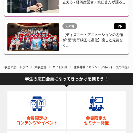
支える - 経済産業省・水口さんが語る...
PR
その他
【ディズニー・アニメーションの名作
が“超”実写映画に進化】癒しと元気を
く...
学生の窓口トップ
大学生活
バイト知識
仕事仲間にキュン！ アルバイト先の同僚に恋
学生の窓口会員になってきっかけを探そう！
会員限定の
会員限定の
コンテンツやイベント
セミナー開催