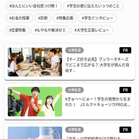
#ほんとにいい会社見つけ隊！
#学生の君に伝えたい３つのこと
#お金の授業
#診断
#特集企画
#学生インタビュー
#恋愛特集
#もやもや解決ゼミ
#大学生正直レビュー
PR
大学生活
【チーズ好き必見】ブッラータチーズ
でどこまで広がる？ 大学生が挑んだ自
由す...
PR
大学生活
#ぎゅ〜〜にゅー！学生の発想から生ま
れた！ Jミルク×キョーソウPROJE...
PR
大学生活
「牛乳」は学校給食だけで飲むも