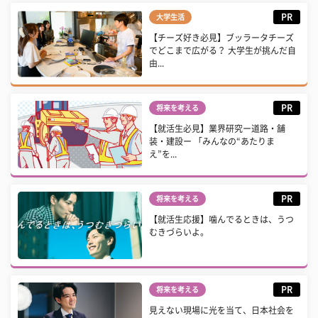
PR
大学生活
【チーズ好き必見】ブッラータチーズ
でどこまで広がる？ 大学生が挑んだ自
由...
PR
将来を考える
【就活生必見】業界研究ー道路・舗
装・建設ー 「みんなの“あたりま
え”を...
PR
将来を考える
【就活生応援】噛んでるときは、うつ
むきづらいよ。
PR
将来を考える
見えない現場に光を当て、日本社会を