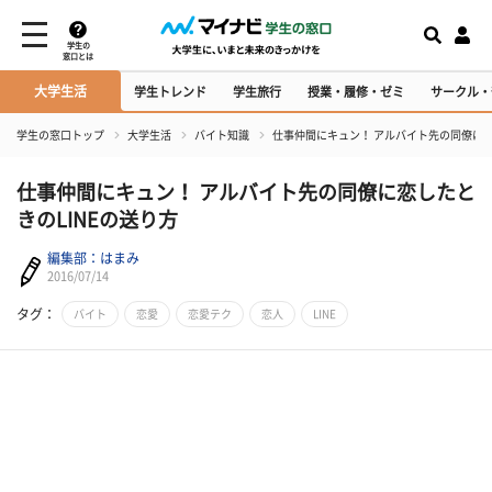
学生の
窓口とは
大学生活
学生トレンド
学生旅行
授業・履修・ゼミ
サークル・
学生の窓口トップ
大学生活
バイト知識
仕事仲間にキュン！ アルバイト先の同僚に恋
仕事仲間にキュン！ アルバイト先の同僚に恋したと
きのLINEの送り方
編集部：はまみ
2016/07/14
タグ：
バイト
恋愛
恋愛テク
恋人
LINE