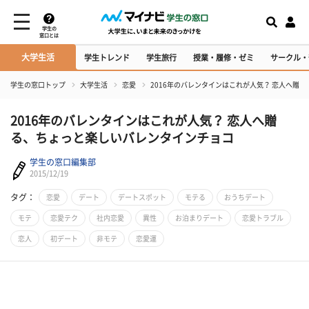
学生の
窓口とは
大学生活
学生トレンド
学生旅行
授業・履修・ゼミ
サークル・
学生の窓口トップ
大学生活
恋愛
2016年のバレンタインはこれが人気？ 恋人へ贈
2016年のバレンタインはこれが人気？ 恋人へ贈
る、ちょっと楽しいバレンタインチョコ
学生の窓口編集部
2015/12/19
タグ：
恋愛
デート
デートスポット
モテる
おうちデート
モテ
恋愛テク
社内恋愛
異性
お泊まりデート
恋愛トラブル
恋人
初デート
非モテ
恋愛運