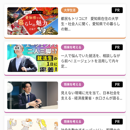
PR
大学生活
都民もトリコに⁉ 愛知県在住の大学
生・社会人に聞く、愛知県での暮らし
の魅...
PR
将来を考える
一人で悩んでいた就活を、相談しなが
ら前へ! エージェントを活用して内々
定...
PR
将来を考える
見えない現場に光を当て、日本社会を
支える - 経済産業省・水口さんが語る...
PR
将来を考える
社会を動かすキーパーソン 税理士の