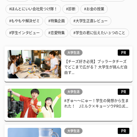
#ほんとにいい会社見つけ隊！
#診断
#お金の授業
#もやもや解決ゼミ
#特集企画
#大学生正直レビュー
#学生インタビュー
#恋愛特集
#学生の君に伝えたい３つのこと
PR
大学生活
【チーズ好き必見】ブッラータチーズ
でどこまで広がる？ 大学生が挑んだ自
由す...
PR
大学生活
#ぎゅ〜〜にゅー！学生の発想から生ま
れた！ Jミルク×キョーソウPROJE...
PR
大学生活