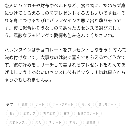
恋人にハンカチや財布やベルトなど、食べ物にこだわらず身
につけてもらえるものをプレゼントするのもいいですね。そ
れを身につけるたびにバレンタインの思い出が蘇りそうで
す。彼に似合いそうなものをあなたのセンスで選びましょ
う。素敵なラッピングで愛情も包み込んでくださいね。
バレンタインはチョコレートをプレゼントしなきゃ！ なんて
決め付けないで。大事なのは彼に喜んでもらえるかどうかで
す。彼の好みをリサーチして喜ばれるプレゼントを考えてあ
げましょう！あなたのセンスに彼もビックリ！惚れ直されち
ゃうかもしれませんよ。
タグ：
恋愛
デート
デートスポット
モテる
おうちデート
モテ
恋愛テク
社内恋愛
異性
お泊まりデート
恋愛トラブル
恋人
初デート
非モテ
恋愛運