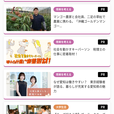
PR
将来を考える
マンゴー農家と会社員、二足の草鞋で
農業に携わる。「沖縄ゴールデンマン
ゴー...
PR
将来を考える
社会を動かすキーパーソン 税理士の
仕事に密着取材！
PR
将来を考える
なぜ愛知は働きやすい？ 東京経験者
が語る、暮らしが充実する愛知県の魅
力
PR
大学生活