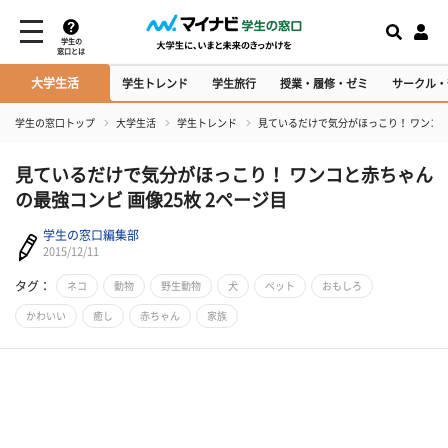
学生の
窓口とは
大学生活
学生トレンド
学生旅行
授業・履修・ゼミ
サークル・
学生の窓口トップ
大学生活
学生トレンド
見ているだけで気分がほっこり！ ワンコと
見ているだけで気分がほっこり！ ワンコと赤ちゃん
の最強コンビ 画像25枚 2ページ目
学生の窓口編集部
2015/12/11
タグ：
ネコ
動物
野生動物
犬
ペット
おもしろ
かわいい
癒し
赤ちゃん
家族