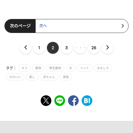
次のページ
次へ
1
2
3
・・・
26
タグ：
ネコ
動物
野生動物
犬
ペット
おもしろ
かわいい
癒し
赤ちゃん
家族