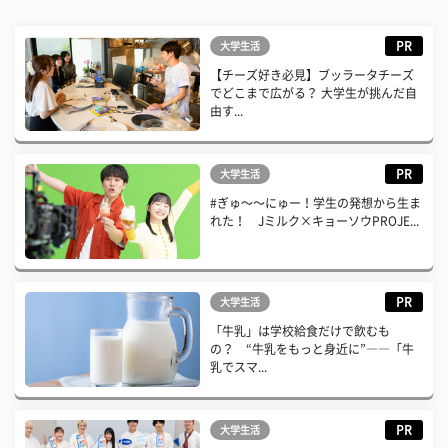
PR
大学生活
【チーズ好き必見】ブッラータチーズ
でどこまで広がる？ 大学生が挑んだ自
由す...
PR
大学生活
#ぎゅ〜〜にゅー！学生の発想から生ま
れた！ Jミルク×キョーソウPROJE...
PR
大学生活
「牛乳」は学校給食だけで飲むも
の？ “牛乳をもっと身近に”――「牛
乳でスマ...
PR
大学生活