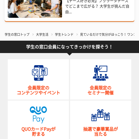
【チーズ好き必見】ブッラータチーズ
でどこまで広がる？ 大学生が挑んだ自
由...
学生の窓口トップ
大学生活
学生トレンド
見ているだけで気分がほっこり！ ワンコと
学生の窓口会員になってきっかけを探そう！
会員限定の
会員限定の
コンテンツやイベント
セミナー開催
QUOカードPayが
抽選で豪華賞品が
貯まる
当たる