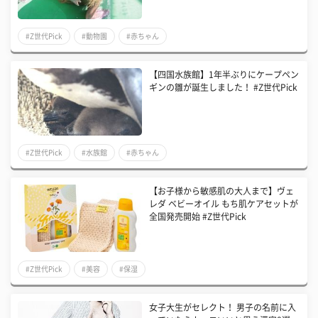
#Z世代Pick
#動物園
#赤ちゃん
【四国水族館】1年半ぶりにケープペン
ギンの雛が誕生しました！ #Z世代Pick
#Z世代Pick
#水族館
#赤ちゃん
【お子様から敏感肌の大人まで】ヴェ
レダ ベビーオイル もち肌ケアセットが
全国発売開始 #Z世代Pick
#Z世代Pick
#美容
#保湿
女子大生がセレクト！ 男子の名前に入