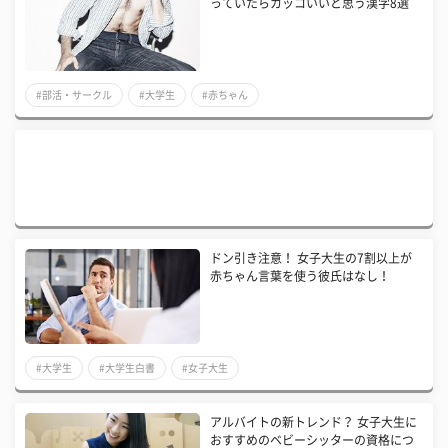
っていたらカッコいいと思う漢字8選
#部活・サークル
#大学生
#赤ちゃん
ドン引き注意！ 女子大生の7割以上が
赤ちゃん言葉を使う彼氏はなし！
#大学生
#大学生白書
#女子大生
アルバイトの新トレンド？ 女子大生に
おすすめのベビーシッターの資格につ