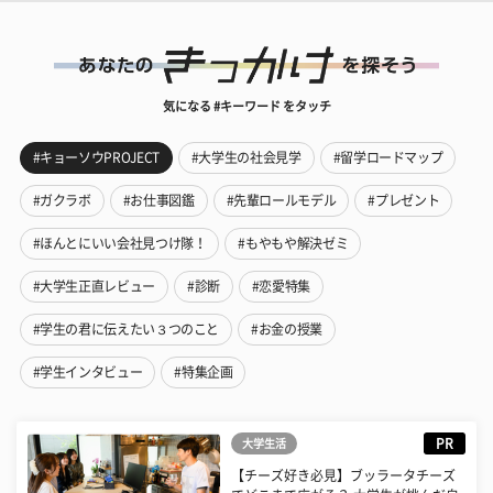
気になる #キーワード をタッチ
#キョーソウPROJECT
#大学生の社会見学
#留学ロードマップ
#ガクラボ
#お仕事図鑑
#先輩ロールモデル
#プレゼント
#ほんとにいい会社見つけ隊！
#もやもや解決ゼミ
#大学生正直レビュー
#診断
#恋愛特集
#学生の君に伝えたい３つのこと
#お金の授業
#学生インタビュー
#特集企画
PR
大学生活
【チーズ好き必見】ブッラータチーズ