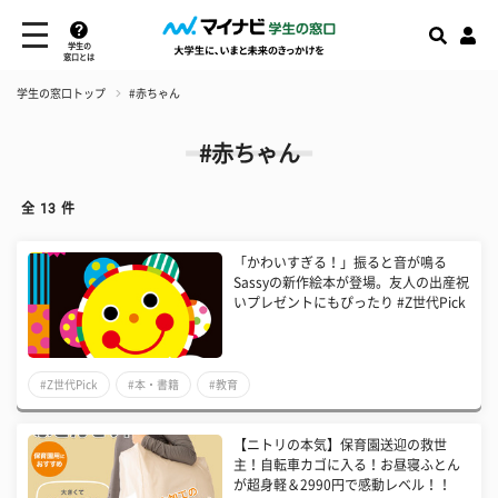
学生の
窓口とは
学生の窓口トップ
#赤ちゃん
#赤ちゃん
全
13
件
「かわいすぎる！」振ると音が鳴る
Sassyの新作絵本が登場。友人の出産祝
いプレゼントにもぴったり #Z世代Pick
#Z世代Pick
#本・書籍
#教育
【ニトリの本気】保育園送迎の救世
主！自転車カゴに入る！お昼寝ふとん
が超身軽＆2990円で感動レベル！！