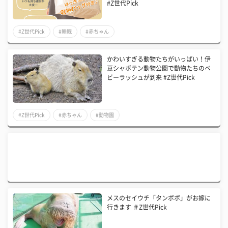
#Z世代Pick
#Z世代Pick
#睡眠
#赤ちゃん
かわいすぎる動物たちがいっぱい！伊
豆シャボテン動物公園で動物たちのベ
ビーラッシュが到来 #Z世代Pick
#Z世代Pick
#赤ちゃん
#動物園
メスのセイウチ「タンポポ」がお嫁に
行きます ＃Z世代Pick