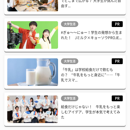
でどこまで広がる？ 大学生が挑んだ自
由す...
PR
大学生活
#ぎゅ〜〜にゅー！学生の発想から生ま
れた！ Jミルク×キョーソウPROJE...
PR
大学生活
「牛乳」は学校給食だけで飲むも
の？ “牛乳をもっと身近に”――「牛
乳でスマ...
PR
大学生活
給食だけじゃない！ 牛乳をもっと楽
しむアイデア、学生が本気で考えてみ
た