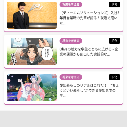
PR
将来を考える
【ディーエムソリューションズ】入社3
年目営業職の先輩が語る！就活で磨い
た...
PR
将来を考える
Oliveの魅力を学生とともに広げる - 企
業の課題から創出した実践的な...
PR
将来を考える
愛知暮らしのリアルはこれだ！ “ちょ
うどいい暮らし”ができる愛知県での
生...