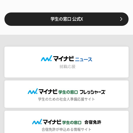
学生の窓口 公式X
学生のための社会人準備応援サイト
合宿免許が申込める情報サイト