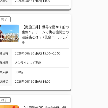
込締切
2026年08月31日(月) 14:00
終了
【商船三井】世界を動かす船の
裏側へ。チームで挑む機関士の
達成感とは？ #先輩ロールモデ
ル
催日時
2026年06月30日(火) 15:00〜15:50
催場所
オンラインにて実施
集人数
300名
込締切
2026年06月30日(火) 14:00
終了
【村田製作所】BtoBの魅力発