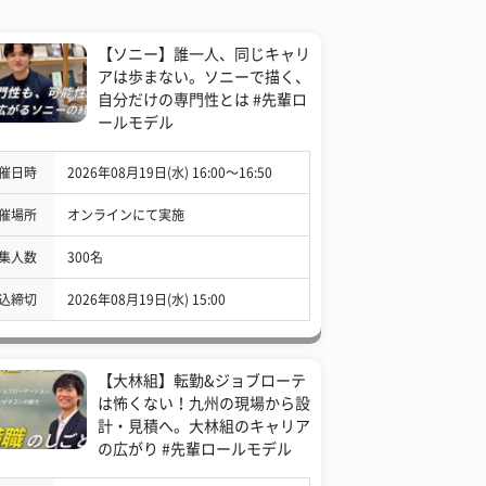
【ソニー】誰一人、同じキャリ
アは歩まない。ソニーで描く、
自分だけの専門性とは #先輩ロ
ールモデル
催日時
2026年08月19日(水) 16:00〜16:50
催場所
オンラインにて実施
集人数
300名
込締切
2026年08月19日(水) 15:00
【大林組】転勤&ジョブローテ
は怖くない！九州の現場から設
計・見積へ。大林組のキャリア
の広がり #先輩ロールモデル