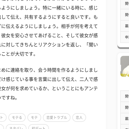
開
るようにしましょう。特に一緒にいる時に、感じ
開
出して伝え、共有するようにすると良いです。も
ずに伝えるようにしましょう。相手が何を考えて
募
。彼女を安心させてあげること、そして彼女が感
申
れに対してきちんとリアクションを返し、「聞い
ることが大切です。
まめに連絡を取り、会う時間を作るようにしまし
だけ感じている事を言葉に出して伝え、二人で感
彼女が何を求めているか、ということにもアンテ
開
いですね。
開
ト
モテる
モテ
恋愛トラブル
恋人
募
ト
ネタバレ
初デート