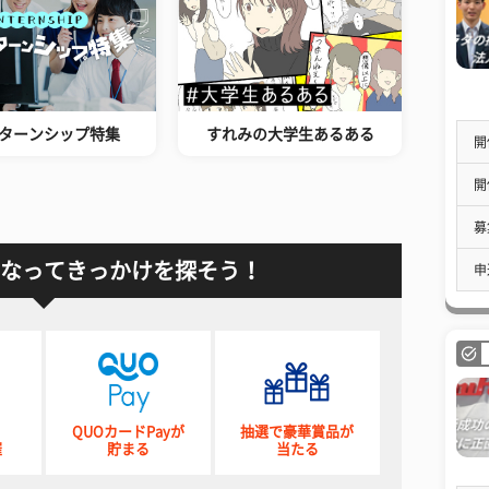
ターンシップ特集
すれみの大学生あるある
開
開
募
なってきっかけを探そう！
申
QUOカードPayが
抽選で豪華賞品が
催
貯まる
当たる