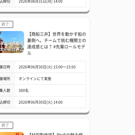
込締切
2026年08月31日(月) 14:00
終了
【商船三井】世界を動かす船の
裏側へ。チームで挑む機関士の
達成感とは？ #先輩ロールモデ
ル
催日時
2026年06月30日(火) 15:00〜15:50
催場所
オンラインにて実施
集人数
300名
込締切
2026年06月30日(火) 14:00
終了
【村田製作所】BtoBの魅力発