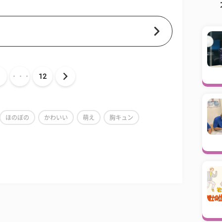
・・・
12
ほのぼの
かわいい
萌え
胸キュン