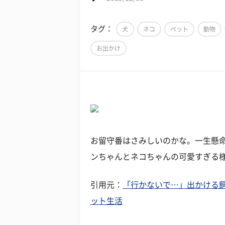
タグ：
犬
ネコ
ペット
動物
お出かけ
お留守番はさみしいのかな。一生懸
ンちゃんとネコちゃんの可愛すぎる
引用元：
「行かないで…」出かける飼い
ット生活