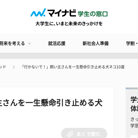
将来を考える
就活応援
新社会人準備
学割
ンド
「行かないで！」飼い主さんを一生懸命引き止める犬ネコ10選
学
主さんを一生懸命引き止める犬
体
き
学
あとで読む