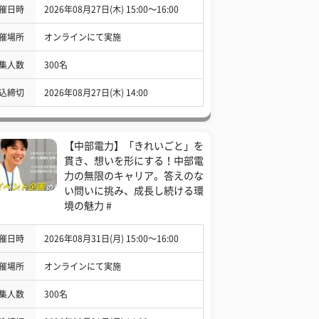
催日時
2026年08月27日(木) 15:00〜16:00
催場所
オンラインにて実施
集人数
300名
込締切
2026年08月27日(木) 14:00
【中部電力】「きれいごと」を
貫き、想いを形にする！中部電
力の無限のキャリア。答えのな
い問いに挑み、成長し続ける環
境の魅力 #
催日時
2026年08月31日(月) 15:00〜16:00
催場所
オンラインにて実施
集人数
300名