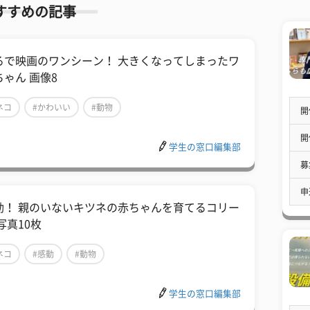
すすめの記事
るで映画のワンシーン！ 大きくなってしまったワ
ちゃん 画像8
ネコ
#かわいい
#動物
開
開
学生の窓口編集部
募
申
動！ 親のいないキツネの赤ちゃんを育てるコリー
写真10枚
ネコ
#感動
#動物
学生の窓口編集部