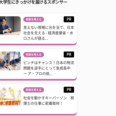
大学生にきっかけを届けるスポンサー
PR
将来を考える
見えない現場に光を当て、日本
社会を支える - 経済産業省・水
口さんが語る...
PR
将来を考える
ピンチはチャンス！日本の物流
問題を逆手にとって急成長中
ー ア・プロの挑...
PR
将来を考える
社会を動かすキーパーソン 税
理士の仕事に密着取材！