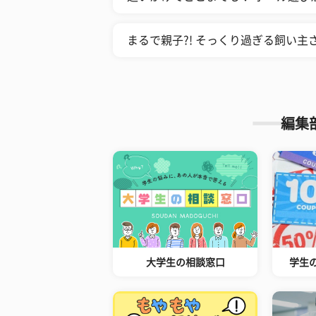
まるで親子?! そっくり過ぎる飼い主
編集
大学生の相談窓口
学生