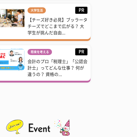
PR
大学生活
【チーズ好き必見】ブッラータ
チーズでどこまで広がる？ 大
学生が挑んだ自由...
PR
将来を考える
会計のプロ「税理士」「公認会
計士」ってどんな仕事？ 何が
違うの？ 資格の...