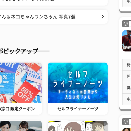
申
さん＆ネコちゃんワンちゃん 写真7選
部ピックアップ
開
開
募
申
の窓口 限定クーポン
セルフライナーノーツ