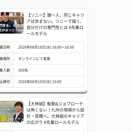
【ソニー】誰一人、同じキャリ
アは歩まない。ソニーで描く、
自分だけの専門性とは #先輩ロ
ールモデル
催日時
2026年08月19日(水) 16:00〜16:50
催場所
オンラインにて実施
集人数
300名
込締切
2026年08月19日(水) 15:00
【大林組】転勤&ジョブローテ
は怖くない！九州の現場から設
計・見積へ。大林組のキャリア
の広がり #先輩ロールモデル