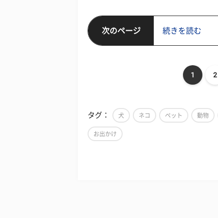
次のページ
続きを読む
1
2
タグ：
犬
ネコ
ペット
動物
お出かけ