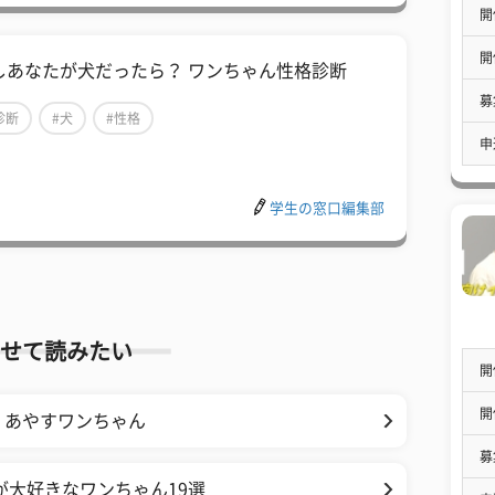
開
開
しあなたが犬だったら？ ワンちゃん性格診断
募
診断
#犬
#性格
申
学生の窓口編集部
せて読みたい
開
開
くあやすワンちゃん
募
が大好きなワンちゃん19選