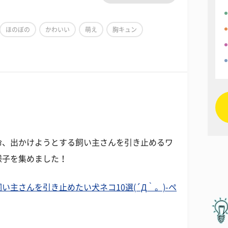
ほのぼの
かわいい
萌え
胸キュン
命、出かけようとする飼い主さんを引き止めるワ
様子を集めました！
主さんを引き止めたい犬ネコ10選(´Д｀。)-ペ