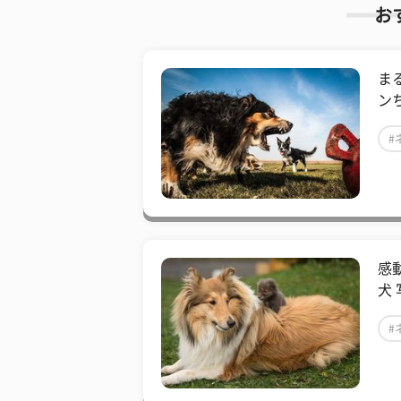
お
ま
ン
#
感
犬 
#