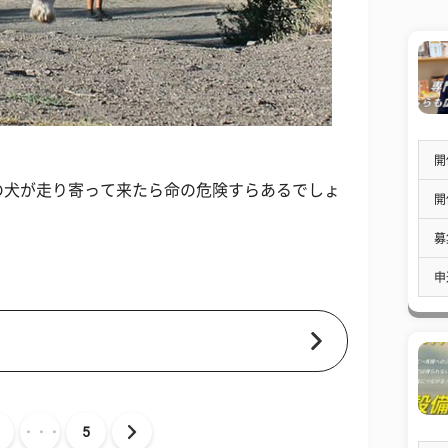
開
の犬が走り寄って来たら命の危険すらあるでしょ
開
募
申
・・・
5