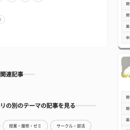
開
開
真
募
申
関連記事
開
リの別のテーマの記事を見る
開
募
授業・履修・ゼミ
サークル・部活