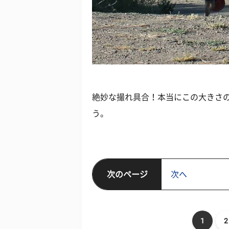
絶妙な撮れ具合！本当にこの大きさ
う。
次のページ
次へ
1
2