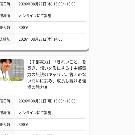
催日時
2026年08月27日(木) 15:00〜16:00
催場所
オンラインにて実施
集人数
300名
込締切
2026年08月27日(木) 14:00
【中部電力】「きれいごと」を
貫き、想いを形にする！中部電
力の無限のキャリア。答えのな
い問いに挑み、成長し続ける環
境の魅力 #
催日時
2026年08月31日(月) 15:00〜16:00
催場所
オンラインにて実施
集人数
300名