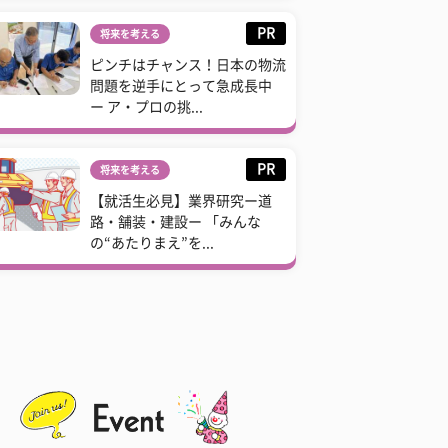
PR
将来を考える
ピンチはチャンス！日本の物流
問題を逆手にとって急成長中
ー ア・プロの挑...
PR
将来を考える
【就活生必見】業界研究ー道
路・舗装・建設ー 「みんな
の“あたりまえ”を...