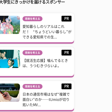
大学生にきっかけを届けるスポンサー
PR
将来を考える
愛知暮らしのリアルはこれ
だ！ “ちょうどいい暮らし”が
できる愛知県での生...
PR
将来を考える
【就活生応援】噛んでるとき
は、うつむきづらいよ。
PR
将来を考える
日本の通信市場はなぜ“複雑で
面白い”のか──IIJmioが切り
拓いたMV...