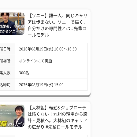
【ソニー】誰一人、同じキャリ
アは歩まない。ソニーで描く、
自分だけの専門性とは #先輩ロ
ールモデル
催日時
2026年08月19日(水) 16:00〜16:50
催場所
オンラインにて実施
集人数
300名
込締切
2026年08月19日(水) 15:00
【大林組】転勤&ジョブローテ
は怖くない！九州の現場から設
計・見積へ。大林組のキャリア
の広がり #先輩ロールモデル