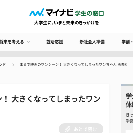
将来を考える
就活応援
新社会人準備
学割
ンド
まるで映画のワンシーン！ 大きくなってしまったワンちゃん 画像8
学
！ 大きくなってしまったワン
体
き
学
あとで読む