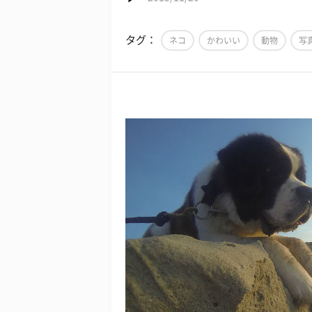
タグ：
ネコ
かわいい
動物
写