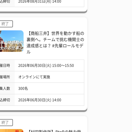
込締切
2026年08月31日(月) 14:00
終了
【商船三井】世界を動かす船の
裏側へ。チームで挑む機関士の
達成感とは？ #先輩ロールモデ
ル
催日時
2026年06月30日(火) 15:00〜15:50
催場所
オンラインにて実施
集人数
300名
込締切
2026年06月30日(火) 14:00
終了
【村田製作所】BtoBの魅力発