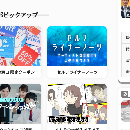
部ピックアップ
開
開
募
申
の窓口 限定クーポン
セルフライナーノーツ
ターンシップ特集
すれみの大学生あるある