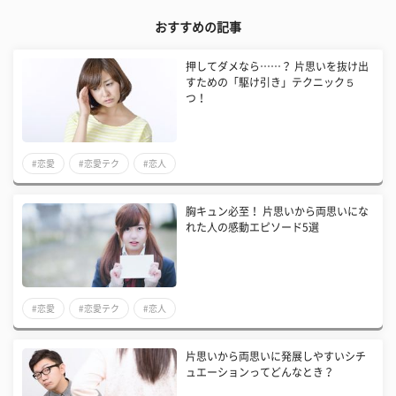
おすすめの記事
押してダメなら……？ 片思いを抜け出
すための「駆け引き」テクニック５
つ！
#恋愛
#恋愛テク
#恋人
胸キュン必至！ 片思いから両思いにな
れた人の感動エピソード5選
#恋愛
#恋愛テク
#恋人
片思いから両思いに発展しやすいシチ
ュエーションってどんなとき？