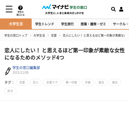
学生の
窓口とは
大学生活
学生トレンド
学生旅行
授業・履修・ゼミ
サークル・
学生の窓口トップ
大学生活
恋愛
恋人にしたい！ と思えるほど第一印象が素敵な女
恋人にしたい！ と思えるほど第一印象が素敵な女性
になるためのメソッド4つ
学生の窓口編集部
2015/12/08
タグ：
恋愛
恋人
恋愛テク
第一印象
印象
彼氏
彼女
好き