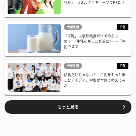
れた！ Jミルク×キョーソウPROJE...
PR
大学生活
「牛乳」は学校給食だけで飲むも
の？ “牛乳をもっと身近に”――「牛
乳でスマ...
PR
大学生活
給食だけじゃない！ 牛乳をもっと楽
しむアイデア、学生が本気で考えてみ
た
もっと見る