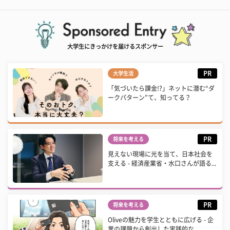
大学生にきっかけを届けるスポンサー
PR
大学生活
「気づいたら課金!?」ネットに潜む“ダ
ークパターン”て、知ってる？
PR
将来を考える
見えない現場に光を当て、日本社会を
支える - 経済産業省・水口さんが語る...
PR
将来を考える
Oliveの魅力を学生とともに広げる - 企
業の課題から創出した実践的な...