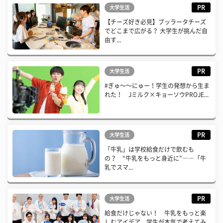
PR
大学生活
【チーズ好き必見】ブッラータチーズ
でどこまで広がる？ 大学生が挑んだ自
由す...
PR
大学生活
#ぎゅ〜〜にゅー！学生の発想から生ま
れた！ Jミルク×キョーソウPROJE...
PR
大学生活
「牛乳」は学校給食だけで飲むも
の？ “牛乳をもっと身近に”――「牛
乳でスマ...
PR
大学生活
給食だけじゃない！ 牛乳をもっと楽
しむアイデア、学生が本気で考えてみ