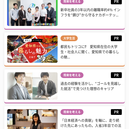
PR
将来を考える
新卒社員の3年以内の離職率約4% イン
フラを“錆び”から守るナカボーテッ...
PR
大学生活
都民もトリコに⁉ 愛知県在住の大学
生・社会人に聞く、愛知県での暮らし
の魅...
PR
将来を考える
過去の経験を活かし、“ゴールを見越し
た就活”で見つけた理想のキャリア
PR
将来を考える
「日本経済への貢献」を軸に、走り続
けた先にあったもの。入省3年目での法