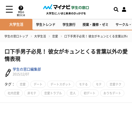
学生の
窓口とは
大学生活
学生トレンド
学生旅行
授業・履修・ゼミ
サークル・
学生の窓口トップ
大学生活
恋愛
口下手男子必見！ 彼女がキュンとくる言葉以外の
口下手男子必見！ 彼女がキュンとくる言葉以外の愛
情表現
学生の窓口編集部
2015/12/07
タグ：
恋愛
デート
デートスポット
モテる
モテ
恋愛テク
社内恋愛
非モテ
恋愛トラブル
恋人
初デート
おうちデート