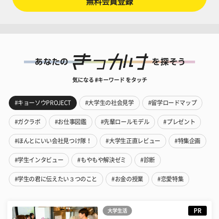
無料会員登録
気になる #キーワード をタッチ
#キョーソウPROJECT
#大学生の社会見学
#留学ロードマップ
#ガクラボ
#お仕事図鑑
#先輩ロールモデル
#プレゼント
#ほんとにいい会社見つけ隊！
#大学生正直レビュー
#特集企画
#学生インタビュー
#もやもや解決ゼミ
#診断
#学生の君に伝えたい３つのこと
#お金の授業
#恋愛特集
PR
大学生活