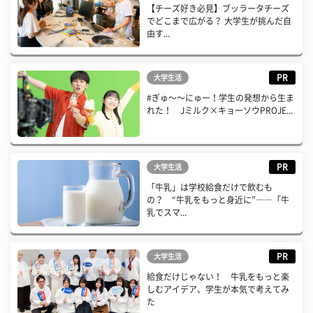
【チーズ好き必見】ブッラータチーズ
でどこまで広がる？ 大学生が挑んだ自
由す...
PR
大学生活
#ぎゅ〜〜にゅー！学生の発想から生ま
れた！ Jミルク×キョーソウPROJE...
PR
大学生活
「牛乳」は学校給食だけで飲むも
の？ “牛乳をもっと身近に”――「牛
乳でスマ...
PR
大学生活
給食だけじゃない！ 牛乳をもっと楽
しむアイデア、学生が本気で考えてみ
た