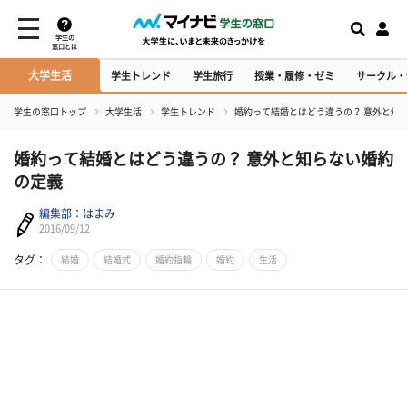
学生の
窓口とは
大学生活
学生トレンド
学生旅行
授業・履修・ゼミ
サークル・
学生の窓口トップ
大学生活
学生トレンド
婚約って結婚とはどう違うの？ 意外と知
婚約って結婚とはどう違うの？ 意外と知らない婚約
の定義
編集部：はまみ
2016/09/12
タグ：
結婚
結婚式
婚約指輪
婚約
生活