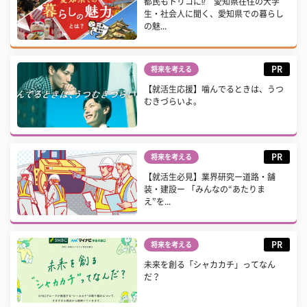
都民もトリコに⁉ 愛知県在住の大学
生・社会人に聞く、愛知県での暮らし
の魅...
PR
将来を考える
【就活生応援】噛んでるときは、うつ
むきづらいよ。
PR
将来を考える
【就活生必見】業界研究ー道路・舗
装・建設ー 「みんなの“あたりま
え”を...
PR
将来を考える
未来を創る「シャカカチ」ってなん
だ？