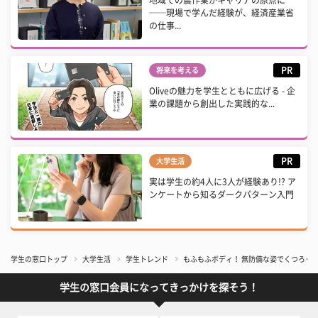
──現場で学んだ経験が、経済産業省
の仕事...
PR
将来を考える
Oliveの魅力を学生とともに広げる - 企
業の課題から創出した実践的な...
PR
大学生活
実は学生の約4人に3人が経験あり!? ア
ンケートから知るダークパターン入門
学生の窓口トップ
大学生活
学生トレンド
もふもふボディ！ 無防備な姿でくつろぐ『
学生の窓口会員になってきっかけを探そう！