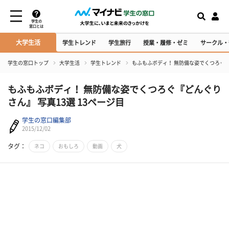
学生の
窓口とは
大学生活
学生トレンド
学生旅行
授業・履修・ゼミ
サークル・
学生の窓口トップ
大学生活
学生トレンド
もふもふボディ！ 無防備な姿でくつろぐ『
もふもふボディ！ 無防備な姿でくつろぐ『どんぐり
さん』 写真13選 13ページ目
学生の窓口編集部
2015/12/02
タグ：
ネコ
おもしろ
動画
犬