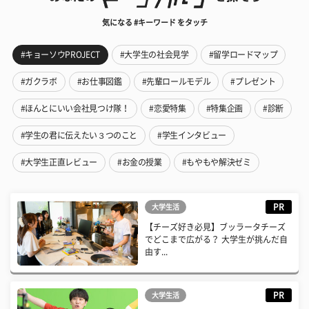
気になる #キーワード をタッチ
#キョーソウPROJECT
#大学生の社会見学
#留学ロードマップ
#ガクラボ
#お仕事図鑑
#先輩ロールモデル
#プレゼント
#ほんとにいい会社見つけ隊！
#恋愛特集
#特集企画
#診断
#学生の君に伝えたい３つのこと
#学生インタビュー
#大学生正直レビュー
#お金の授業
#もやもや解決ゼミ
PR
大学生活
【チーズ好き必見】ブッラータチーズ
でどこまで広がる？ 大学生が挑んだ自
由す...
PR
大学生活