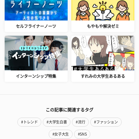
セルフライナーノーツ
もやもや解決ゼミ
インターンシップ特集
すれみの大学生あるある
この記事に関連するタグ
#トレンド
#大学生白書
#流行
#ファッション
#女子大生
#SNS