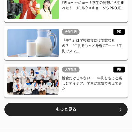
#ぎゅ〜〜にゅー！学生の発想から生ま
れた！ Jミルク×キョーソウPROJE...
PR
大学生活
「牛乳」は学校給食だけで飲むも
の？ “牛乳をもっと身近に”――「牛
乳でスマ...
PR
大学生活
給食だけじゃない！ 牛乳をもっと楽
しむアイデア、学生が本気で考えてみ
た
もっと見る