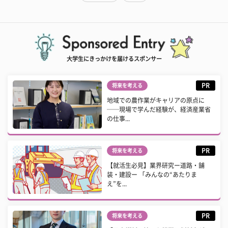
大学生にきっかけを届けるスポンサー
PR
将来を考える
地域での農作業がキャリアの原点に
──現場で学んだ経験が、経済産業省
の仕事...
PR
将来を考える
【就活生必見】業界研究ー道路・舗
装・建設ー 「みんなの“あたりま
え”を...
PR
将来を考える