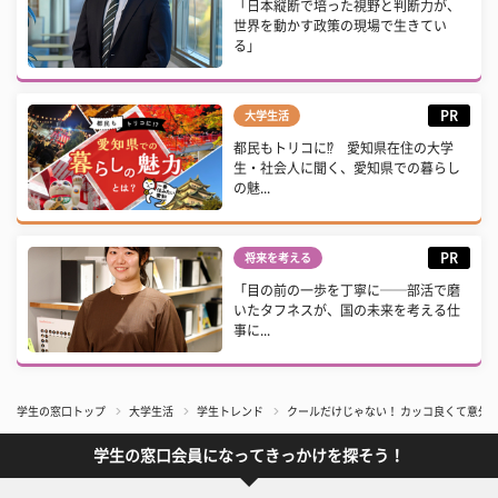
「日本縦断で培った視野と判断力が、
世界を動かす政策の現場で生きてい
る」
PR
大学生活
都民もトリコに⁉ 愛知県在住の大学
生・社会人に聞く、愛知県での暮らし
の魅...
PR
将来を考える
「目の前の一歩を丁寧に──部活で磨
いたタフネスが、国の未来を考える仕
事に...
学生の窓口トップ
大学生活
学生トレンド
クールだけじゃない！ カッコ良くて意外
学生の窓口会員になってきっかけを探そう！