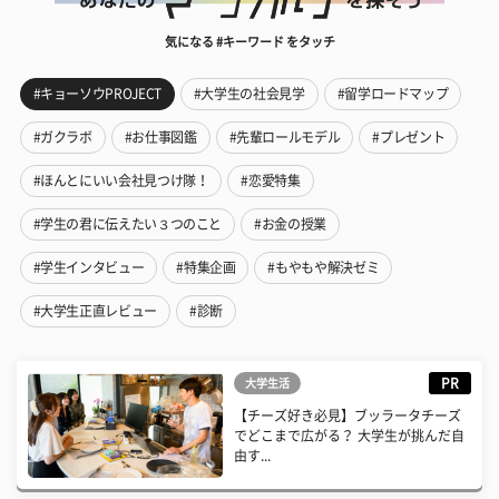
気になる #キーワード をタッチ
#キョーソウPROJECT
#大学生の社会見学
#留学ロードマップ
#ガクラボ
#お仕事図鑑
#先輩ロールモデル
#プレゼント
#ほんとにいい会社見つけ隊！
#恋愛特集
#学生の君に伝えたい３つのこと
#お金の授業
#学生インタビュー
#特集企画
#もやもや解決ゼミ
#大学生正直レビュー
#診断
PR
大学生活
【チーズ好き必見】ブッラータチーズ
でどこまで広がる？ 大学生が挑んだ自
由す...