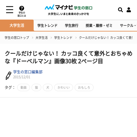
学生の
窓口とは
大学生活
学生トレンド
学生旅行
授業・履修・ゼミ
サークル・
学生の窓口トップ
大学生活
学生トレンド
クールだけじゃない！ カッコ良くて意外
クールだけじゃない！ カッコ良くて意外とおちゃめ
な『ドーベルマン』画像30枚 2ページ目
学生の窓口編集部
2015/12/01
タグ：
動画
猫
犬
かわいい
おもしろ