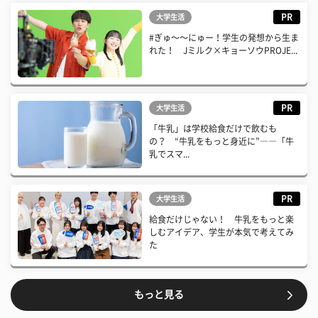
PR
大学生活
#ぎゅ〜〜にゅー！学生の発想から生ま
れた！ Jミルク×キョーソウPROJE...
PR
大学生活
「牛乳」は学校給食だけで飲むも
の？ “牛乳をもっと身近に”――「牛
乳でスマ...
PR
大学生活
給食だけじゃない！ 牛乳をもっと楽
しむアイデア、学生が本気で考えてみ
た
もっと見る