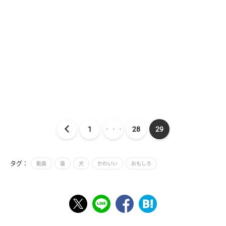
1
・・・
28
29
タグ：
動画
猫
犬
かわいい
おもしろ