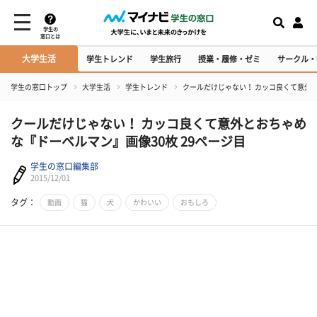
学生の
窓口とは
大学生活
学生トレンド
学生旅行
授業・履修・ゼミ
サークル・
学生の窓口トップ
大学生活
学生トレンド
クールだけじゃない！ カッコ良くて意外
クールだけじゃない！ カッコ良くて意外とおちゃめ
な『ドーベルマン』画像30枚 29ページ目
学生の窓口編集部
2015/12/01
タグ：
動画
猫
犬
かわいい
おもしろ