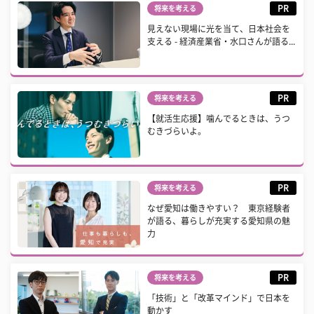
PR
将来を考える
見えない現場に光を当て、日本社会を
支える - 経済産業省・水口さんが語る...
PR
将来を考える
【就活生応援】噛んでるときは、うつ
むきづらいよ。
PR
将来を考える
なぜ愛知は働きやすい？ 東京経験者
が語る、暮らしが充実する愛知県の魅
力
PR
将来を考える
「技術」と「改革マインド」で日本を
動かす