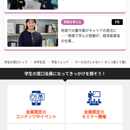
PR
将来を考える
地域での農作業がキャリアの原点に
──現場で学んだ経験が、経済産業省
の仕事...
学生の窓口トップ
大学生活
学生トレンド
クールだけじゃない！ カッコ良くて意外
学生の窓口会員になってきっかけを探そう！
会員限定の
会員限定の
コンテンツやイベント
セミナー開催