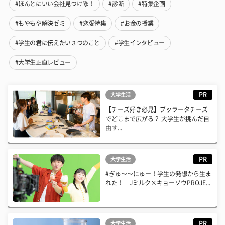
#ほんとにいい会社見つけ隊！
#診断
#特集企画
#もやもや解決ゼミ
#恋愛特集
#お金の授業
#学生の君に伝えたい３つのこと
#学生インタビュー
#大学生正直レビュー
PR
大学生活
【チーズ好き必見】ブッラータチーズ
でどこまで広がる？ 大学生が挑んだ自
由す...
PR
大学生活
#ぎゅ〜〜にゅー！学生の発想から生ま
れた！ Jミルク×キョーソウPROJE...
PR
大学生活