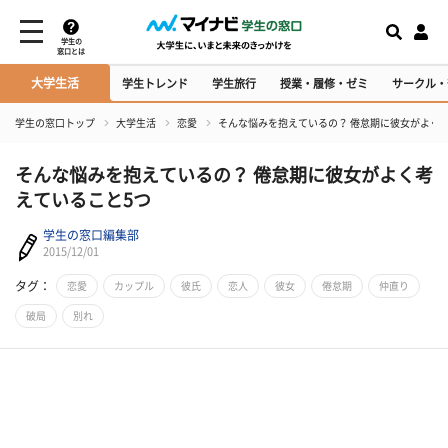
学生の
窓口とは
大学生活
学生トレンド
学生旅行
授業・履修・ゼミ
サークル・
学生の窓口トップ
大学生活
恋愛
そんな悩みを抱えているの？ 倦怠期に彼女がよく
そんな悩みを抱えているの？ 倦怠期に彼女がよく考
えていること5つ
学生の窓口編集部
2015/12/01
タグ：
恋愛
カップル
彼氏
恋人
彼女
倦怠期
仲直り
破局
別れ