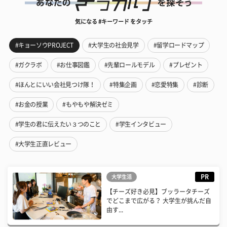
気になる #キーワード をタッチ
#キョーソウPROJECT
#大学生の社会見学
#留学ロードマップ
#ガクラボ
#お仕事図鑑
#先輩ロールモデル
#プレゼント
#ほんとにいい会社見つけ隊！
#特集企画
#恋愛特集
#診断
#お金の授業
#もやもや解決ゼミ
#学生の君に伝えたい３つのこと
#学生インタビュー
#大学生正直レビュー
PR
大学生活
【チーズ好き必見】ブッラータチーズ
でどこまで広がる？ 大学生が挑んだ自
由す...