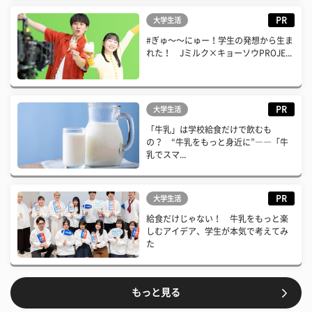
PR
大学生活
#ぎゅ〜〜にゅー！学生の発想から生ま
れた！ Jミルク×キョーソウPROJE...
PR
大学生活
「牛乳」は学校給食だけで飲むも
の？ “牛乳をもっと身近に”――「牛
乳でスマ...
PR
大学生活
給食だけじゃない！ 牛乳をもっと楽
しむアイデア、学生が本気で考えてみ
た
もっと見る