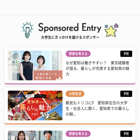
大学生にきっかけを届けるスポンサー
PR
将来を考える
なぜ愛知は働きやすい？ 東京経験者
が語る、暮らしが充実する愛知県の魅
力
PR
大学生活
都民もトリコに⁉ 愛知県在住の大学
生・社会人に聞く、愛知県での暮らし
の魅...
PR
将来を考える