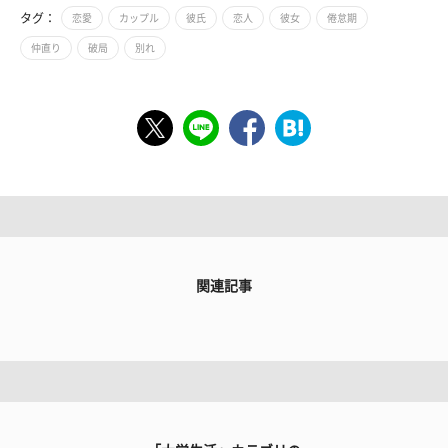
タグ：
恋愛
カップル
彼氏
恋人
彼女
倦怠期
仲直り
破局
別れ
関連記事