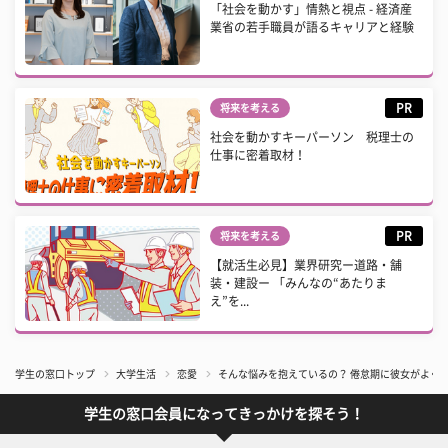
「社会を動かす」情熱と視点 - 経済産
業省の若手職員が語るキャリアと経験
PR
将来を考える
社会を動かすキーパーソン 税理士の
仕事に密着取材！
PR
将来を考える
【就活生必見】業界研究ー道路・舗
装・建設ー 「みんなの“あたりま
え”を...
学生の窓口トップ
大学生活
恋愛
そんな悩みを抱えているの？ 倦怠期に彼女がよく
学生の窓口会員になってきっかけを探そう！