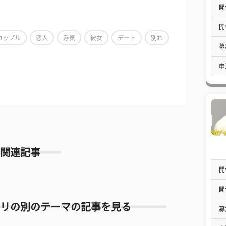
開
開
カップル
恋人
浮気
彼女
デート
別れ
募
申
関連記事
開
開
リの別のテーマの記事を見る
募