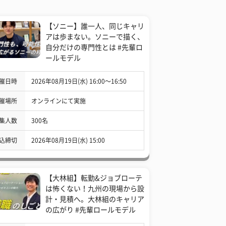
【ソニー】誰一人、同じキャリ
アは歩まない。ソニーで描く、
自分だけの専門性とは #先輩ロ
ールモデル
催日時
2026年08月19日(水) 16:00〜16:50
催場所
オンラインにて実施
集人数
300名
込締切
2026年08月19日(水) 15:00
【大林組】転勤&ジョブローテ
は怖くない！九州の現場から設
計・見積へ。大林組のキャリア
の広がり #先輩ロールモデル