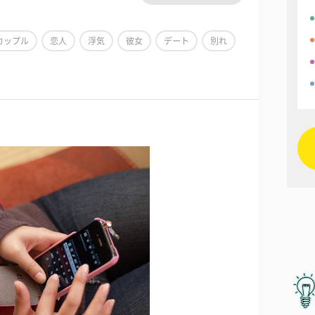
カップル
恋人
浮気
彼女
デート
別れ