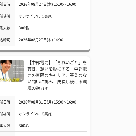
催日時
2026年08月27日(木) 15:00〜16:00
催場所
オンラインにて実施
集人数
300名
込締切
2026年08月27日(木) 14:00
【中部電力】「きれいごと」を
貫き、想いを形にする！中部電
力の無限のキャリア。答えのな
い問いに挑み、成長し続ける環
境の魅力 #
催日時
2026年08月31日(月) 15:00〜16:00
催場所
オンラインにて実施
集人数
300名