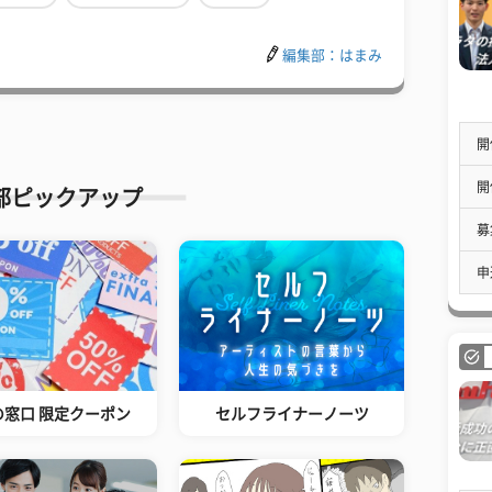
編集部：はまみ
開
開
部ピックアップ
募
申
の窓口 限定クーポン
セルフライナーノーツ