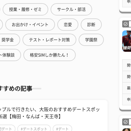
申
授業・履修・ゼミ
サークル・部活
お出かけ・イベント
恋愛
診断
奨学金
テスト・レポート対策
学園祭
ト体験談
格安SIMしか勝たん！
開
開
すすめの記事
募
申
ップルで行きたい、大阪のおすすめデートスポッ
16選【梅田・なんば・天王寺】
初デート
#デートスポット
#デート