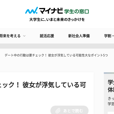
将来を考える
就活応援
新社会人準備
学割
デート中の行動は要チェック！ 彼女が浮気している可能性大なポイント5つ
学
ック！ 彼女が浮気している可
体
き
学
あとで読む