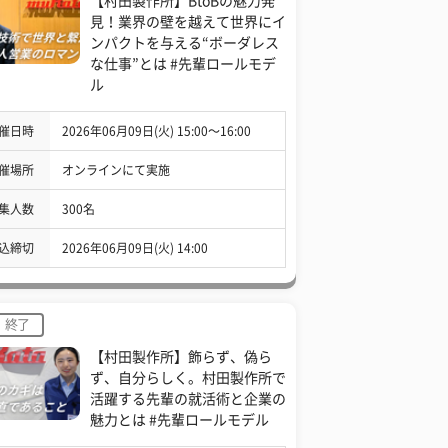
【村田製作所】BtoBの魅力発
見！業界の壁を越えて世界にイ
ンパクトを与える“ボーダレス
な仕事”とは #先輩ロールモデ
ル
催日時
2026年06月09日(火) 15:00〜16:00
催場所
オンラインにて実施
集人数
300名
込締切
2026年06月09日(火) 14:00
終了
【村田製作所】飾らず、偽ら
ず、自分らしく。村田製作所で
活躍する先輩の就活術と企業の
魅力とは #先輩ロールモデル