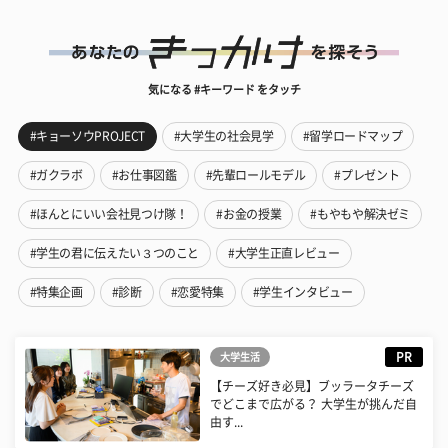
気になる #キーワード をタッチ
#キョーソウPROJECT
#大学生の社会見学
#留学ロードマップ
#ガクラボ
#お仕事図鑑
#先輩ロールモデル
#プレゼント
#ほんとにいい会社見つけ隊！
#お金の授業
#もやもや解決ゼミ
#学生の君に伝えたい３つのこと
#大学生正直レビュー
#特集企画
#診断
#恋愛特集
#学生インタビュー
PR
大学生活
【チーズ好き必見】ブッラータチーズ
でどこまで広がる？ 大学生が挑んだ自
由す...