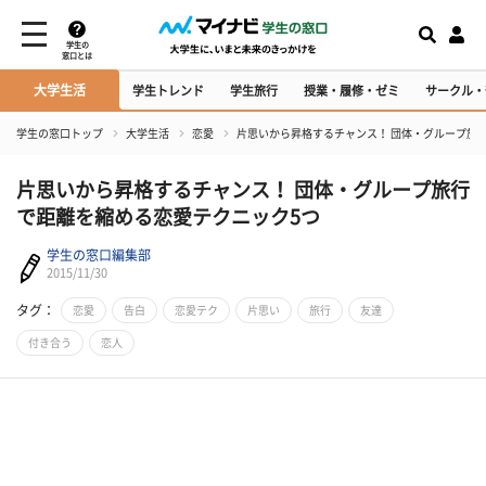
学生の
窓口とは
大学生活
学生トレンド
学生旅行
授業・履修・ゼミ
サークル・
学生の窓口トップ
大学生活
恋愛
片思いから昇格するチャンス！ 団体・グループ旅
片思いから昇格するチャンス！ 団体・グループ旅行
で距離を縮める恋愛テクニック5つ
学生の窓口編集部
2015/11/30
タグ：
恋愛
告白
恋愛テク
片思い
旅行
友達
付き合う
恋人