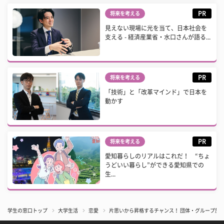
PR
将来を考える
見えない現場に光を当て、日本社会を
支える - 経済産業省・水口さんが語る...
PR
将来を考える
「技術」と「改革マインド」で日本を
動かす
PR
将来を考える
愛知暮らしのリアルはこれだ！ “ちょ
うどいい暮らし”ができる愛知県での
生...
学生の窓口トップ
大学生活
恋愛
片思いから昇格するチャンス！ 団体・グループ旅