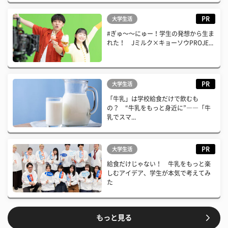
PR
大学生活
#ぎゅ〜〜にゅー！学生の発想から生ま
れた！ Jミルク×キョーソウPROJE...
PR
大学生活
「牛乳」は学校給食だけで飲むも
の？ “牛乳をもっと身近に”――「牛
乳でスマ...
PR
大学生活
給食だけじゃない！ 牛乳をもっと楽
しむアイデア、学生が本気で考えてみ
た
もっと見る