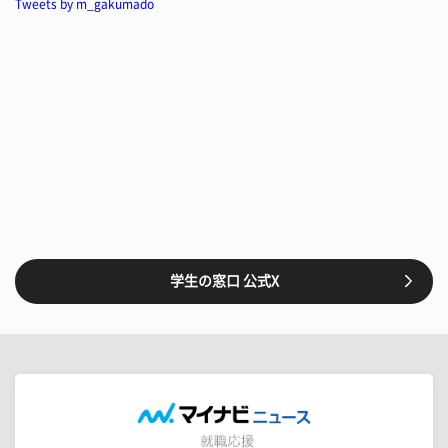
Tweets by m_gakumado
学生の窓口 公式X