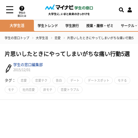
学生の
窓口とは
大学生活
学生トレンド
学生旅行
授業・履修・ゼミ
サークル・
学生の窓口トップ
大学生活
恋愛
片思いしたときにやってしまいがちな痛い行動5選
片思いしたときにやってしまいがちな痛い行動5選
学生の窓口編集部
2015/12/01
タグ：
恋愛
恋愛テク
告白
デート
デートスポット
モテる
モテ
社内恋愛
非モテ
恋愛トラブル