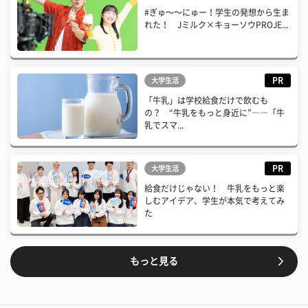
#ぎゅ〜〜にゅー！学生の発想から生ま
れた！ Jミルク×キョーソウPROJE...
PR
大学生活
「牛乳」は学校給食だけで飲むも
の？ “牛乳をもっと身近に”――「牛
乳でスマ...
PR
大学生活
給食だけじゃない！ 牛乳をもっと楽
しむアイデア、学生が本気で考えてみ
た
もっと見る