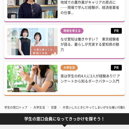
地域での農作業がキャリアの原点に
──現場で学んだ経験が、経済産業省
の仕事...
PR
将来を考える
なぜ愛知は働きやすい？ 東京経験者
が語る、暮らしが充実する愛知県の魅
力
PR
大学生活
実は学生の約4人に3人が経験あり!? ア
ンケートから知るダークパターン入門
学生の窓口トップ
大学生活
恋愛
片思いしたときにやってしまいがちな痛い行動5選
学生の窓口会員になってきっかけを探そう！