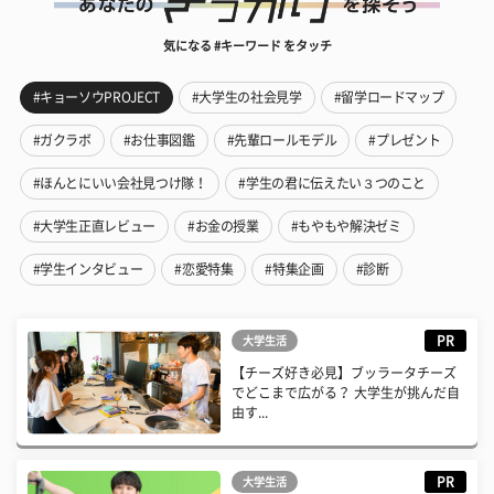
気になる #キーワード をタッチ
#キョーソウPROJECT
#大学生の社会見学
#留学ロードマップ
#ガクラボ
#お仕事図鑑
#先輩ロールモデル
#プレゼント
#ほんとにいい会社見つけ隊！
#学生の君に伝えたい３つのこと
#大学生正直レビュー
#お金の授業
#もやもや解決ゼミ
#学生インタビュー
#恋愛特集
#特集企画
#診断
PR
大学生活
【チーズ好き必見】ブッラータチーズ
でどこまで広がる？ 大学生が挑んだ自
由す...
PR
大学生活