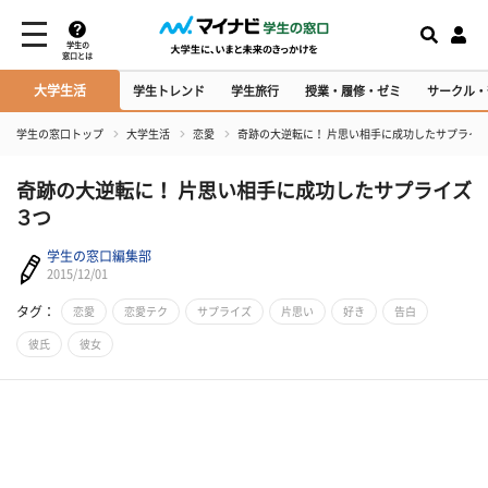
学生の
窓口とは
大学生活
学生トレンド
学生旅行
授業・履修・ゼミ
サークル・
学生の窓口トップ
大学生活
恋愛
奇跡の大逆転に！ 片思い相手に成功したサプライ
奇跡の大逆転に！ 片思い相手に成功したサプライズ
３つ
学生の窓口編集部
2015/12/01
タグ：
恋愛
恋愛テク
サプライズ
片思い
好き
告白
彼氏
彼女