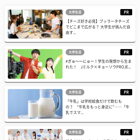
PR
大学生活
【チーズ好き必見】ブッラータチーズ
でどこまで広がる？ 大学生が挑んだ自
由す...
PR
大学生活
#ぎゅ〜〜にゅー！学生の発想から生ま
れた！ Jミルク×キョーソウPROJE...
PR
大学生活
「牛乳」は学校給食だけで飲むも
の？ “牛乳をもっと身近に”――「牛
乳でスマ...
PR
大学生活