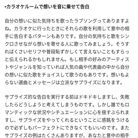
▪️カラオケルームで想いを音に乗せて告白
自分の想いに似た気持ちを歌ったラブソングってありますよ
ね。カラオケに行ったときにそれらの歌を利用して意中の相
手に告白するパターンもありです。自分の気持ちと歌をシン
クロさせながら想いを寄せる人に歌ってみましょう。そうす
ればくさいセリフや普段恥ずかしくて言えないこともすらっ
と伝えられるかもしれません。もし相手の好みのアーティス
トやジャンルを知っていれば人気の曲や代表曲の中から自分
の想いに似た歌をチョイスして歌うのもありです。想いもよ
らない選曲とメッセージは立派なサプライズになります。
サプライズ的な告白を実行する前はドキドキしますし、失敗
したらどうしようと考えてしまうものです。しかし誰でもロ
マンティックな状況やシチュエーションに心を揺すぶられま
すし、サプライズをやってくれるということに感銘をうける
ので必ずしもパーフェクトにできなくてもいいのです。また
サプライズの例はたくさんありますが、あなたと意中の相手