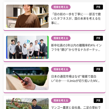
PR
将来を考える
「目の前の一歩を丁寧に──部活で磨
いたタフネスが、国の未来を考える仕
事に...
PR
将来を考える
新卒社員の3年以内の離職率約4% イン
フラを“錆び”から守るナカボーテッ...
PR
将来を考える
日本の通信市場はなぜ“複雑で面白
い”のか──IIJmioが切り拓いたMV...
PR
将来を考える
マンゴー農家と会社員、二足の草鞋で