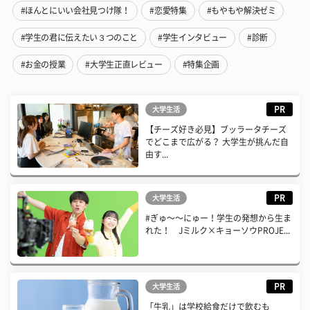
#ほんとにいい会社見つけ隊！
#恋愛特集
#もやもや解決ゼミ
#学生の君に伝えたい３つのこと
#学生インタビュー
#診断
#お金の授業
#大学生正直レビュー
#特集企画
PR
大学生活
【チーズ好き必見】ブッラータチーズ
でどこまで広がる？ 大学生が挑んだ自
由す...
PR
大学生活
#ぎゅ〜〜にゅー！学生の発想から生ま
れた！ Jミルク×キョーソウPROJE...
PR
大学生活
「牛乳」は学校給食だけで飲むも