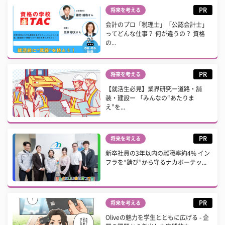
PR
将来を考える
会計のプロ「税理士」「公認会計士」
ってどんな仕事？ 何が違うの？ 資格
の...
PR
将来を考える
【就活生必見】業界研究ー道路・舗
装・建設ー 「みんなの“あたりま
え”を...
PR
将来を考える
新卒社員の3年以内の離職率約4% イン
フラを“錆び”から守るナカボーテッ...
PR
将来を考える
Oliveの魅力を学生とともに広げる - 企