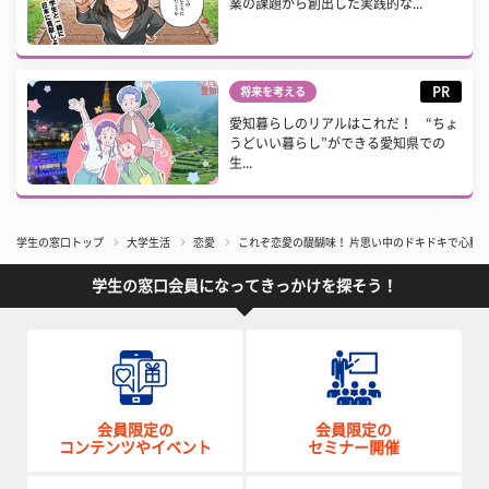
業の課題から創出した実践的な...
PR
将来を考える
愛知暮らしのリアルはこれだ！ “ちょ
うどいい暮らし”ができる愛知県での
生...
学生の窓口トップ
大学生活
恋愛
これぞ恋愛の醍醐味！ 片思い中のドキドキで心臓
学生の窓口会員になってきっかけを探そう！
会員限定の
会員限定の
コンテンツやイベント
セミナー開催