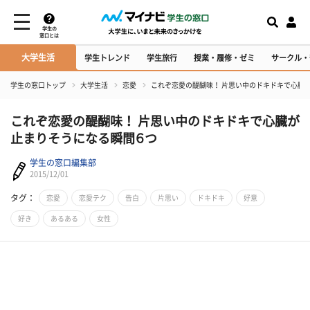
学生の
窓口とは
大学生活
学生トレンド
学生旅行
授業・履修・ゼミ
サークル・
学生の窓口トップ
大学生活
恋愛
これぞ恋愛の醍醐味！ 片思い中のドキドキで心臓
これぞ恋愛の醍醐味！ 片思い中のドキドキで心臓が
止まりそうになる瞬間６つ
学生の窓口編集部
2015/12/01
タグ：
恋愛
恋愛テク
告白
片思い
ドキドキ
好意
好き
あるある
女性