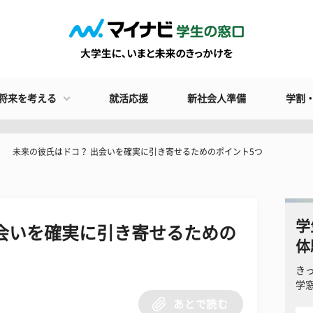
将来を考える
就活応援
新社会人準備
学割
未来の彼氏はドコ？ 出会いを確実に引き寄せるためのポイント5つ
学
会いを確実に引き寄せるための
体
き
学
あとで読む