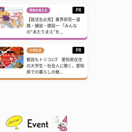
PR
将来を考える
【就活生必見】業界研究ー道
路・舗装・建設ー 「みんな
の“あたりまえ”を...
PR
大学生活
都民もトリコに⁉ 愛知県在住
の大学生・社会人に聞く、愛知
県での暮らしの魅...