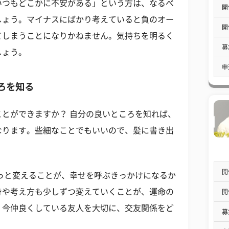
いつもどこかに不安がある」という方は、なるべ
開
しょう。マイナスにばかり考えていると負のオー
開
てしまうことになりかねません。気持ちを明るく
募
しょう。
申
ろを知る
とができますか？ 自分の良いところを知れば、
なります。些細なことでもいいので、髪に書き出
開
っと変えることが、幸せを呼ぶきっかけになるか
身や考え方も少しずつ変えていくことが、運命の
開
。今仲良くしている友人を大切に、交友関係をど
募