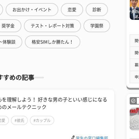
お出かけ・イベント
恋愛
診断
奨学金
テスト・レポート対策
学園祭
開
ト体験談
格安SIMしか勝たん！
開
募
すすめの記事
申
心を理解しよう！ 好きな男の子といい感じになる
めのメールテクニック
恋愛
#彼氏
#カップル
学生の窓口編集部