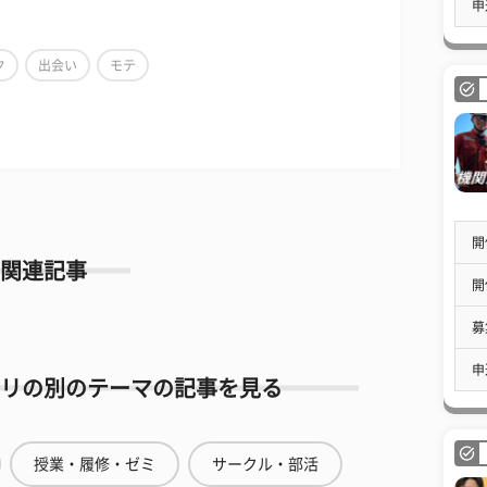
申
ク
出会い
モテ
開
関連記事
開
募
申
リの別のテーマの記事を見る
授業・履修・ゼミ
サークル・部活