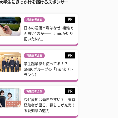
大学生にきっかけを届けるスポンサー
PR
将来を考える
日本の通信市場はなぜ“複雑で
面白い”のか──IIJmioが切り
拓いたMV...
PR
将来を考える
学生起業家も使ってる！？ -
SMBCグループの「Trunk（ト
ランク）...
PR
将来を考える
なぜ愛知は働きやすい？ 東京
経験者が語る、暮らしが充実す
る愛知県の魅力