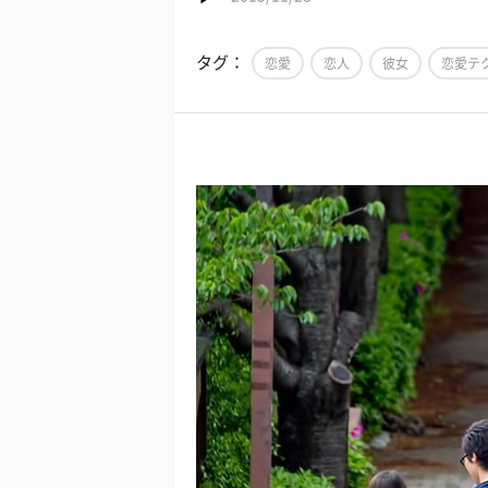
タグ：
恋愛
恋人
彼女
恋愛テ