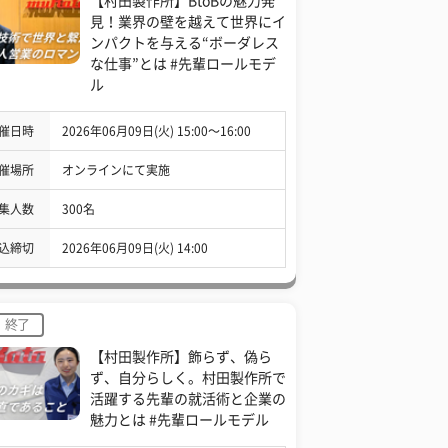
【村田製作所】BtoBの魅力発
見！業界の壁を越えて世界にイ
ンパクトを与える“ボーダレス
な仕事”とは #先輩ロールモデ
ル
催日時
2026年06月09日(火) 15:00〜16:00
催場所
オンラインにて実施
集人数
300名
込締切
2026年06月09日(火) 14:00
終了
【村田製作所】飾らず、偽ら
ず、自分らしく。村田製作所で
活躍する先輩の就活術と企業の
魅力とは #先輩ロールモデル