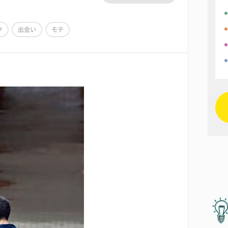
ク
出会い
モテ