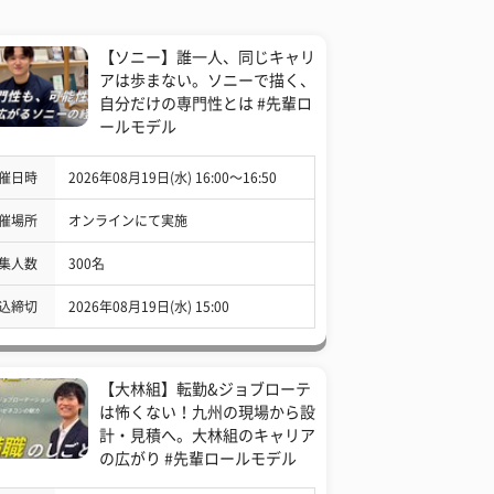
【ソニー】誰一人、同じキャリ
アは歩まない。ソニーで描く、
自分だけの専門性とは #先輩ロ
ールモデル
催日時
2026年08月19日(水) 16:00〜16:50
催場所
オンラインにて実施
集人数
300名
込締切
2026年08月19日(水) 15:00
【大林組】転勤&ジョブローテ
は怖くない！九州の現場から設
計・見積へ。大林組のキャリア
の広がり #先輩ロールモデル