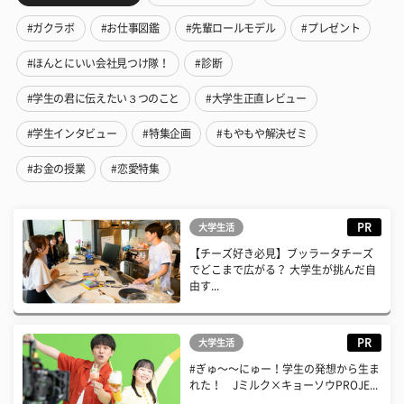
#ガクラボ
#お仕事図鑑
#先輩ロールモデル
#プレゼント
#ほんとにいい会社見つけ隊！
#診断
#学生の君に伝えたい３つのこと
#大学生正直レビュー
#学生インタビュー
#特集企画
#もやもや解決ゼミ
#お金の授業
#恋愛特集
PR
大学生活
【チーズ好き必見】ブッラータチーズ
でどこまで広がる？ 大学生が挑んだ自
由す...
PR
大学生活
#ぎゅ〜〜にゅー！学生の発想から生ま
れた！ Jミルク×キョーソウPROJE...