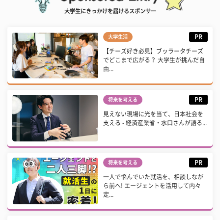
大学生にきっかけを届けるスポンサー
PR
大学生活
【チーズ好き必見】ブッラータチーズ
でどこまで広がる？ 大学生が挑んだ自
由...
PR
将来を考える
見えない現場に光を当て、日本社会を
支える - 経済産業省・水口さんが語る...
PR
将来を考える
一人で悩んでいた就活を、相談しなが
ら前へ! エージェントを活用して内々
定...