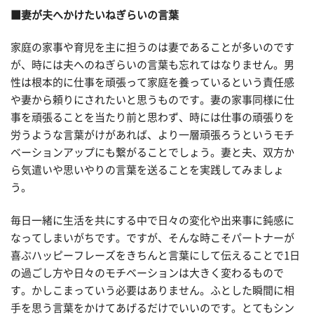
■妻が夫へかけたいねぎらいの言葉
家庭の家事や育児を主に担うのは妻であることが多いのです
が、時には夫へのねぎらいの言葉も忘れてはなりません。男
性は根本的に仕事を頑張って家庭を養っているという責任感
や妻から頼りにされたいと思うものです。妻の家事同様に仕
事を頑張ることを当たり前と思わず、時には仕事の頑張りを
労うような言葉がけがあれば、より一層頑張ろうというモチ
ベーションアップにも繋がることでしょう。妻と夫、双方か
ら気遣いや思いやりの言葉を送ることを実践してみましょ
う。
毎日一緒に生活を共にする中で日々の変化や出来事に鈍感に
なってしまいがちです。ですが、そんな時こそパートナーが
喜ぶハッピーフレーズをきちんと言葉にして伝えることで1日
の過ごし方や日々のモチベーションは大きく変わるもので
す。かしこまっていう必要はありません。ふとした瞬間に相
手を思う言葉をかけてあげるだけでいいのです。とてもシン