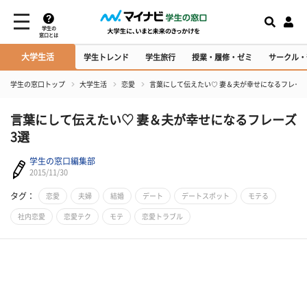
学生の
窓口とは
大学生活
学生トレンド
学生旅行
授業・履修・ゼミ
サークル・
学生の窓口トップ
大学生活
恋愛
言葉にして伝えたい♡ 妻＆夫が幸せになるフレーズ
言葉にして伝えたい♡ 妻＆夫が幸せになるフレーズ
3選
学生の窓口編集部
2015/11/30
タグ：
恋愛
夫婦
結婚
デート
デートスポット
モテる
社内恋愛
恋愛テク
モテ
恋愛トラブル