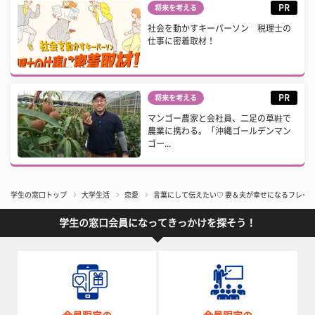
PR
将来を考える
社会を動かすキーパーソン 税理士の
仕事に密着取材！
PR
将来を考える
マンゴー農家と会社員、二足の草鞋で
農業に携わる。「沖縄ゴールデンマン
ゴー...
学生の窓口トップ
大学生活
恋愛
言葉にして伝えたい♡ 妻＆夫が幸せになるフレーズ
学生の窓口会員になってきっかけを探そう！