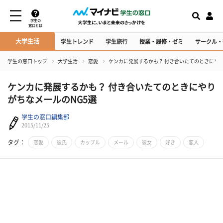
学生の
窓口とは
大学生活
学生トレンド
学生旅行
授業・履修・ゼミ
サークル・
学生の窓口トップ
大学生活
恋愛
ケンカに発展するかも？ 付き合いたてのときにやり
ケンカに発展するかも？ 付き合いたてのときにやり
がちなメールのNG5選
学生の窓口編集部
2015/11/25
タグ：
恋愛
彼氏
カップル
メール
彼女
好き
恋人