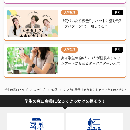
PR
大学生活
「気づいたら課金!?」ネットに潜む“ダ
ークパターン”て、知ってる？
PR
大学生活
実は学生の約4人に3人が経験あり!? ア
ンケートから知るダークパターン入門
学生の窓口トップ
大学生活
恋愛
ケンカに発展するかも？ 付き合いたてのときにやり
学生の窓口会員になってきっかけを探そう！