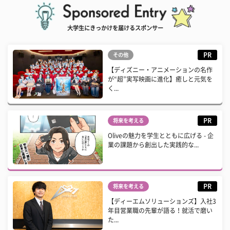
大学生にきっかけを届けるスポンサー
PR
その他
【ディズニー・アニメーションの名作
が“超”実写映画に進化】癒しと元気を
く...
PR
将来を考える
Oliveの魅力を学生とともに広げる - 企
業の課題から創出した実践的な...
PR
将来を考える
【ディーエムソリューションズ】入社3
年目営業職の先輩が語る！就活で磨い
た...