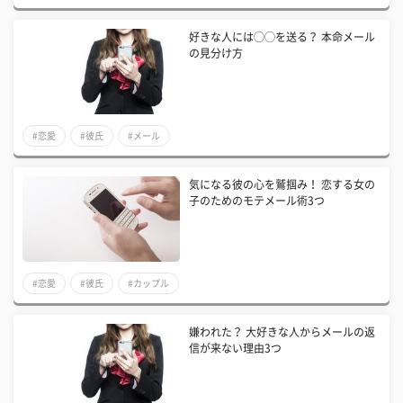
好きな人には◯◯を送る？ 本命メール
の見分け方
#恋愛
#彼氏
#メール
気になる彼の心を鷲掴み！ 恋する女の
子のためのモテメール術3つ
#恋愛
#彼氏
#カップル
嫌われた？ 大好きな人からメールの返
信が来ない理由3つ