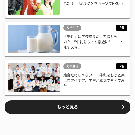
れた！ Jミルク×キョーソウPROJE...
PR
大学生活
「牛乳」は学校給食だけで飲むも
の？ “牛乳をもっと身近に”――「牛
乳でスマ...
PR
大学生活
給食だけじゃない！ 牛乳をもっと楽
しむアイデア、学生が本気で考えてみ
た
もっと見る