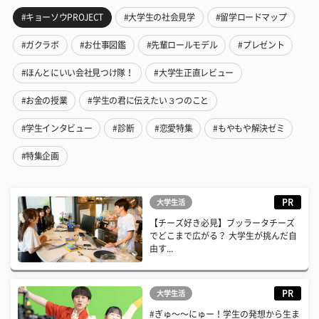
#キョーソウPROJECT
#大学生の社会見学
#留学ロードマップ
#ガクラボ
#お仕事図鑑
#先輩ロールモデル
#プレゼント
#ほんとにいい会社見つけ隊！
#大学生正直レビュー
#お金の授業
#学生の君に伝えたい３つのこと
#学生インタビュー
#診断
#恋愛特集
#もやもや解決ゼミ
#特集企画
PR
大学生活
【チーズ好き必見】ブッラータチーズ
でどこまで広がる？ 大学生が挑んだ自
由す...
PR
大学生活
#ぎゅ〜〜にゅー！学生の発想から生ま