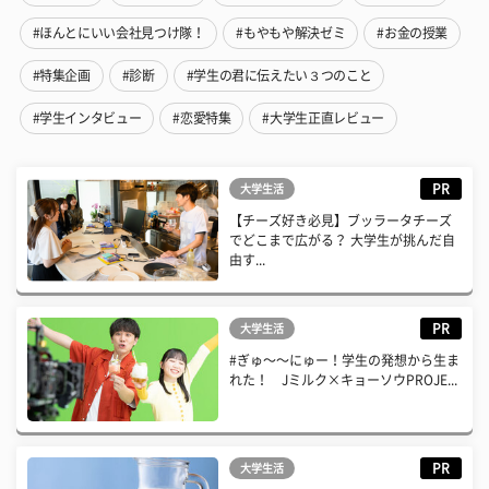
#ほんとにいい会社見つけ隊！
#もやもや解決ゼミ
#お金の授業
#特集企画
#診断
#学生の君に伝えたい３つのこと
#学生インタビュー
#恋愛特集
#大学生正直レビュー
PR
大学生活
【チーズ好き必見】ブッラータチーズ
でどこまで広がる？ 大学生が挑んだ自
由す...
PR
大学生活
#ぎゅ〜〜にゅー！学生の発想から生ま
れた！ Jミルク×キョーソウPROJE...
PR
大学生活