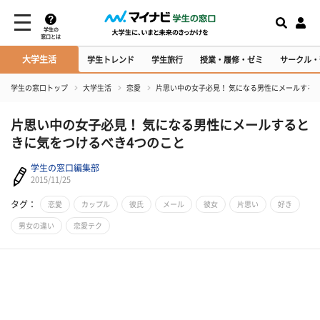
学生の
窓口とは
大学生活
学生トレンド
学生旅行
授業・履修・ゼミ
サークル・
学生の窓口トップ
大学生活
恋愛
片思い中の女子必見！ 気になる男性にメールする
片思い中の女子必見！ 気になる男性にメールすると
きに気をつけるべき4つのこと
学生の窓口編集部
2015/11/25
タグ：
恋愛
カップル
彼氏
メール
彼女
片思い
好き
男女の違い
恋愛テク