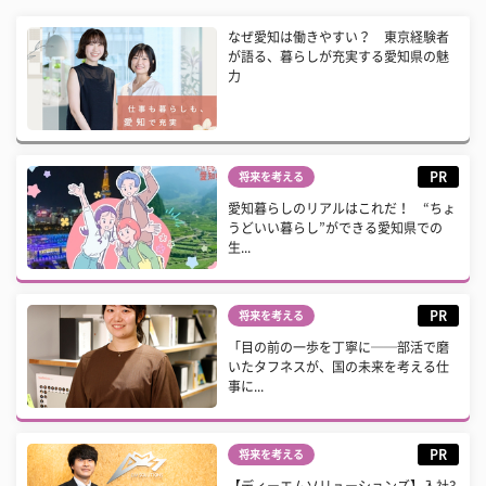
なぜ愛知は働きやすい？ 東京経験者
が語る、暮らしが充実する愛知県の魅
力
PR
将来を考える
愛知暮らしのリアルはこれだ！ “ちょ
うどいい暮らし”ができる愛知県での
生...
PR
将来を考える
「目の前の一歩を丁寧に──部活で磨
いたタフネスが、国の未来を考える仕
事に...
PR
将来を考える