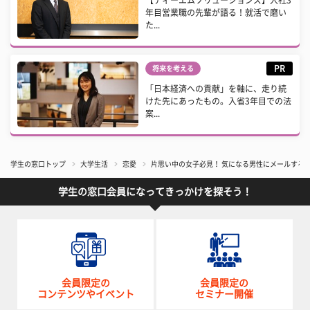
【ディーエムソリューションズ】入社3
年目営業職の先輩が語る！就活で磨い
た...
PR
将来を考える
「日本経済への貢献」を軸に、走り続
けた先にあったもの。入省3年目での法
案...
学生の窓口トップ
大学生活
恋愛
片思い中の女子必見！ 気になる男性にメールする
学生の窓口会員になってきっかけを探そう！
会員限定の
会員限定の
コンテンツやイベント
セミナー開催