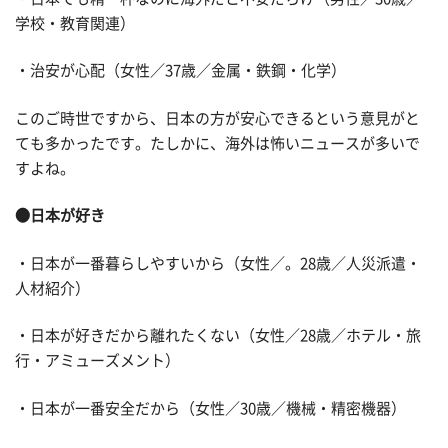
学校・教育関連）
・治安が心配（女性／37歳／金属・鉄鋼・化学）
このご時世ですから、日本の方が安心できるという意見がと
ても多かったです。たしかに、海外は怖いニュースが多いで
すよね。
●日本が好き
・日本が一番暮らしやすいから（女性／。28歳／人災派遣・
人材紹介）
・日本が好きだから離れたくない（女性／28歳／ホテル・旅
行・アミューズメント）
・日本が一番安全だから（女性／30歳／機械・精密機器）