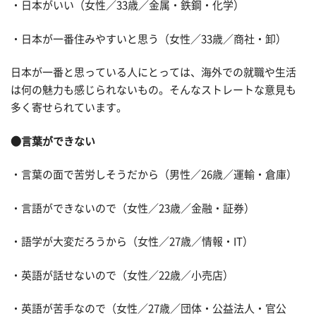
・日本がいい（女性／33歳／金属・鉄鋼・化学）
・日本が一番住みやすいと思う（女性／33歳／商社・卸）
日本が一番と思っている人にとっては、海外での就職や生活
は何の魅力も感じられないもの。そんなストレートな意見も
多く寄せられています。
●言葉ができない
・言葉の面で苦労しそうだから（男性／26歳／運輸・倉庫）
・言語ができないので（女性／23歳／金融・証券）
・語学が大変だろうから（女性／27歳／情報・IT）
・英語が話せないので（女性／22歳／小売店）
・英語が苦手なので（女性／27歳／団体・公益法人・官公