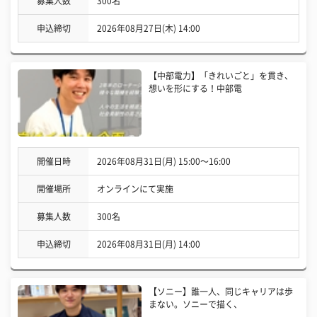
募集人数
300名
申込締切
2026年08月27日(木) 14:00
【中部電力】「きれいごと」を貫き、
想いを形にする！中部電
開催日時
2026年08月31日(月) 15:00〜16:00
開催場所
オンラインにて実施
募集人数
300名
申込締切
2026年08月31日(月) 14:00
【ソニー】誰一人、同じキャリアは歩
まない。ソニーで描く、