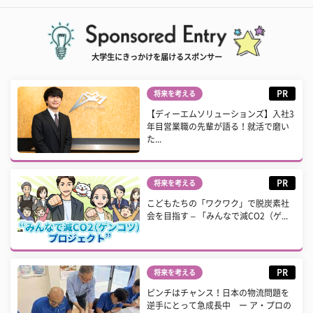
大学生にきっかけを届けるスポンサー
PR
将来を考える
【ディーエムソリューションズ】入社3
年目営業職の先輩が語る！就活で磨い
た...
PR
将来を考える
こどもたちの「ワクワク」で脱炭素社
会を目指す – 「みんなで減CO2（ゲ...
PR
将来を考える
ピンチはチャンス！日本の物流問題を
逆手にとって急成長中 ー ア・プロの