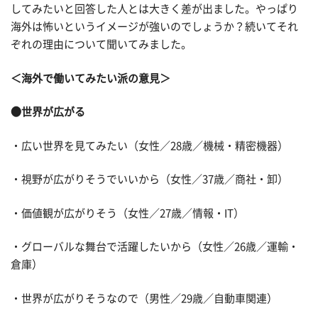
してみたいと回答した人とは大きく差が出ました。やっぱり
海外は怖いというイメージが強いのでしょうか？続いてそれ
ぞれの理由について聞いてみました。
＜海外で働いてみたい派の意見＞
●世界が広がる
・広い世界を見てみたい（女性／28歳／機械・精密機器）
・視野が広がりそうでいいから（女性／37歳／商社・卸）
・価値観が広がりそう（女性／27歳／情報・IT）
・グローバルな舞台で活躍したいから（女性／26歳／運輸・
倉庫）
・世界が広がりそうなので（男性／29歳／自動車関連）