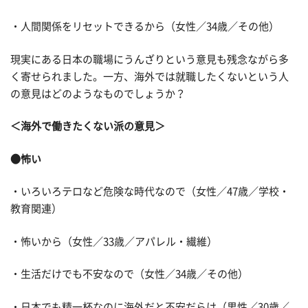
・人間関係をリセットできるから（女性／34歳／その他）
現実にある日本の職場にうんざりという意見も残念ながら多
く寄せられました。一方、海外では就職したくないという人
の意見はどのようなものでしょうか？
＜海外で働きたくない派の意見＞
●怖い
・いろいろテロなど危険な時代なので（女性／47歳／学校・
教育関連）
・怖いから（女性／33歳／アパレル・繊維）
・生活だけでも不安なので（女性／34歳／その他）
・日本でも精一杯なのに海外だと不安だらけ（男性／30歳／