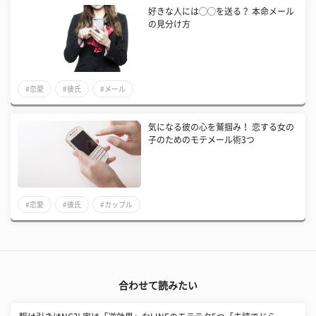
好きな人には◯◯を送る？ 本命メール
の見分け方
#恋愛
#彼氏
#メール
気になる彼の心を鷲掴み！ 恋する女の
子のためのモテメール術3つ
#恋愛
#彼氏
#カップル
合わせて読みたい