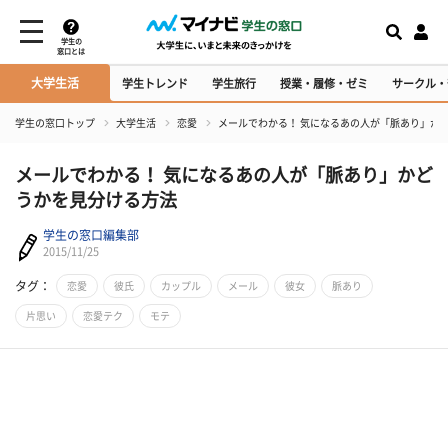
学生の
窓口とは
大学生活
学生トレンド
学生旅行
授業・履修・ゼミ
サークル・
学生の窓口トップ
大学生活
恋愛
メールでわかる！ 気になるあの人が「脈あり」か
メールでわかる！ 気になるあの人が「脈あり」かど
うかを見分ける方法
学生の窓口編集部
2015/11/25
タグ：
恋愛
彼氏
カップル
メール
彼女
脈あり
片思い
恋愛テク
モテ