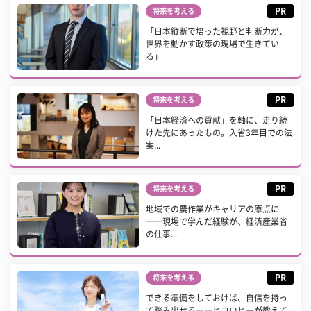
PR
将来を考える
「日本縦断で培った視野と判断力が、
世界を動かす政策の現場で生きてい
る」
PR
将来を考える
「日本経済への貢献」を軸に、走り続
けた先にあったもの。入省3年目での法
案...
PR
将来を考える
地域での農作業がキャリアの原点に
──現場で学んだ経験が、経済産業省
の仕事...
PR
将来を考える
できる準備をしておけば、自信を持っ
て踏み出せる――ヒコロヒーが教えて