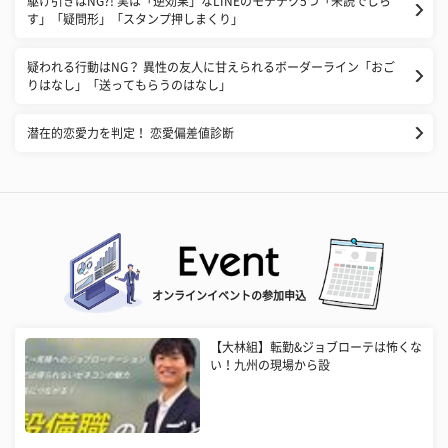
​駆け引きはNG?! 実は「逆効果」なLINEのモテテク5つ「未読でじら
す」「疑問形」「スタンプ押しまくり」
疑われる行動はNG？ 異性の友人に甘えられるボーダーライン「おご
りはなし」「送ってもらうのはなし」
潜在的恋愛力を判定！ 恋愛偏差値診断
オンラインイベントの参加申込
【大林組】転勤&ジョブローテは怖くな
い！九州の現場から設