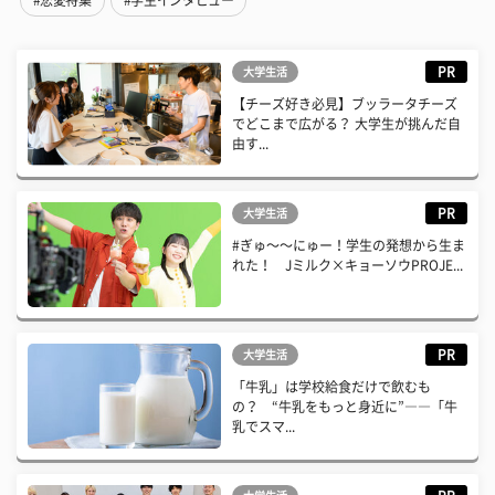
PR
大学生活
【チーズ好き必見】ブッラータチーズ
でどこまで広がる？ 大学生が挑んだ自
由す...
PR
大学生活
#ぎゅ〜〜にゅー！学生の発想から生ま
れた！ Jミルク×キョーソウPROJE...
PR
大学生活
「牛乳」は学校給食だけで飲むも
の？ “牛乳をもっと身近に”――「牛
乳でスマ...