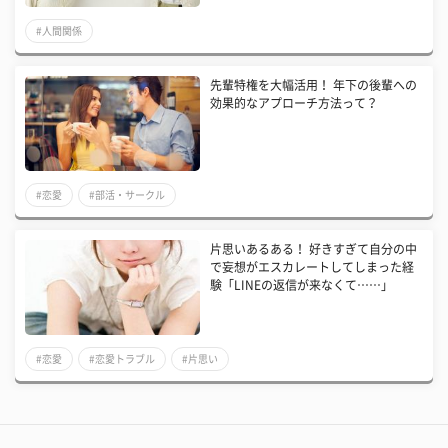
#人間関係
先輩特権を大幅活用！ 年下の後輩への
効果的なアプローチ方法って？
#恋愛
#部活・サークル
片思いあるある！ 好きすぎて自分の中
で妄想がエスカレートしてしまった経
験「LINEの返信が来なくて……」
#恋愛
#恋愛トラブル
#片思い