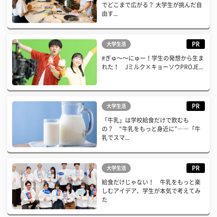
でどこまで広がる？ 大学生が挑んだ自
由す...
PR
大学生活
#ぎゅ〜〜にゅー！学生の発想から生ま
れた！ Jミルク×キョーソウPROJE...
PR
大学生活
「牛乳」は学校給食だけで飲むも
の？ “牛乳をもっと身近に”――「牛
乳でスマ...
PR
大学生活
給食だけじゃない！ 牛乳をもっと楽
しむアイデア、学生が本気で考えてみ
た