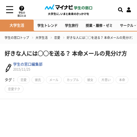
学生の
窓口とは
大学生活
学生トレンド
学生旅行
授業・履修・ゼミ
サークル・
学生の窓口トップ
大学生活
恋愛
好きな人には◯◯を送る？ 本命メールの見分け方
好きな人には◯◯を送る？ 本命メールの見分け方
学生の窓口編集部
2015/11/25
タグ：
恋愛
彼氏
メール
カップル
彼女
片思い
本命
恋愛テク