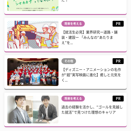
だ？
PR
将来を考える
【就活生必見】業界研究ー道路・舗
装・建設ー 「みんなの“あたりま
え”を...
PR
その他
【ディズニー・アニメーションの名作
が“超”実写映画に進化】癒しと元気を
く...
PR
将来を考える
過去の経験を活かし、“ゴールを見越し
た就活”で見つけた理想のキャリア