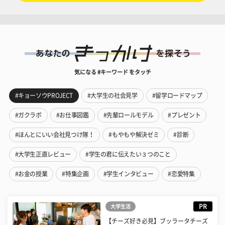
気になる #キーワード をタッチ
#キョーソウPROJECT
#大学生の社会見学
#留学ロードマップ
#ガクラボ
#お仕事図鑑
#先輩ロールモデル
#プレゼント
#ほんとにいい会社見つけ隊！
#もやもや解決ゼミ
#診断
#大学生正直レビュー
#学生の君に伝えたい３つのこと
#お金の授業
#特集企画
#学生インタビュー
#恋愛特集
PR
大学生活
【チーズ好き必見】ブッラータチーズ